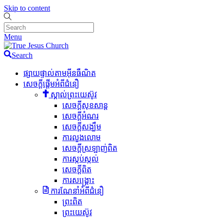
Skip to content
Menu
Search
ផ្សាយផ្ទាល់តាមអ៊ីនធឺណិត
សេចក្តីផ្តើមអំពីជំនឿ
ស្គាល់ព្រះយេស៊ូវ
សេចក្តីសុខសាន្ត
សេចក្តីអំណរ
សេចក្តីសង្ឃឹម
ការលួងលោម
សេចក្តីស្រឡាញ់ពិត
ការស្កប់ស្កល់
សេចក្តីពិត
ការសង្គ្រោះ
ការណែនាំអំពីជំនឿ
ព្រះពិត
ព្រះយេស៊ូវ