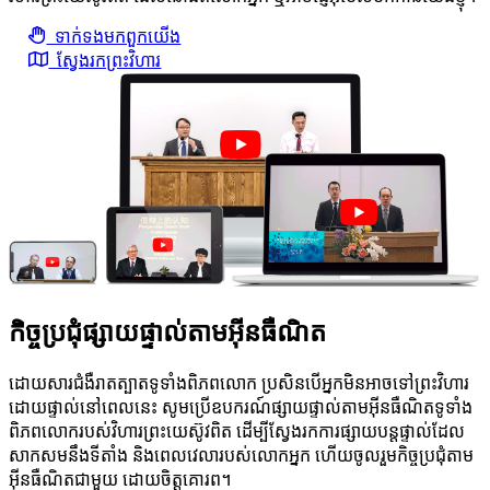
ទាក់ទង​មក​ពួក​យើង
ស្វែងរកព្រះវិហារ
កិច្ចប្រជុំផ្សាយផ្ទាល់តាមអ៊ីនធឺណិត
ដោយសារជំងឺរាតត្បាតទូទាំងពិភពលោក ប្រសិនបើអ្នកមិនអាចទៅព្រះវិហារ
ដោយផ្ទាល់នៅពេលនេះ សូមប្រើឧបករណ៍ផ្សាយផ្ទាល់តាមអ៊ីនធឺណិតទូទាំង
ពិភពលោករបស់វិហារព្រះយេស៊ូវពិត ដើម្បីស្វែងរកការផ្សាយបន្តផ្ទាល់ដែល
សាកសមនឹងទីតាំង និងពេលវេលារបស់លោកអ្នក ហើយចូលរួមកិច្ចប្រជុំតាម
អ៊ីនធឺណិតជាមួយ ដោយចិត្តគោរព។