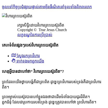
ចូលទៅកិច្ចប្រជុំផ្សាយផ្ទាល់តាមអ៊ីនធឺណិតនៅទូលទាំងពិភពលោក
រក្សាសិទ្ធិដោយវិហារព្រះយេស៊ូវពិត​
Copyright ©
True Jesus Church
លក្ខខណ្ឌនៃការប្រើប្រាស់
គេហទំព័រផ្សេងៗរបស់​វិហារព្រះយេស៊ូវពិត​
ស្វែងរកព្រះវិហារ
ទាក់ទង​មក​ពួក​យើង
ហេតុអ្វីបានជាហៅថា“ វិហារព្រះយេស៊ូវពិត”?
ព្រះដែលយើងថ្វាយបង្គំគឺជាព្រះពិត ដូច្នេះព្រះវិហាររបស់ទ្រង់គឺជាព្រះវិហារ
ពិត។
ព្រះអម្ចាស់យេស៊ូវបានហៅខ្លួនឯងថាជាដើមទំពាំងបាយជូរដ៏ពិត។
ពួកជំនុំ ដែលជារូបកាយរបស់ទ្រង់ ដូច្នេះត្រូវបានហៅថា​ ព្រះវិហារពិត។