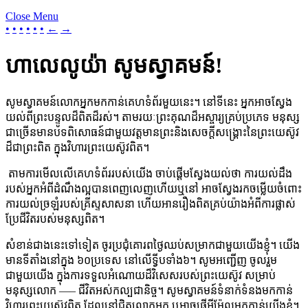
Close Menu
•
•
•
•
•
•
←
→
​ហាលេលូយ៉ា សូមស្វាគមន៍!
សូមស្វាគមន៍លោកអ្នកមកកាន់គេហទំព័រមួយនេះ។ នៅទីនេះ អ្នកអាចស្វែង
យល់ពីព្រះបន្ទូលដ៏ពិតដ៏រស់។ តាមរយៈព្រះគុណដ៏អស្ចារ្យគ្រប់ប្រភេទ មនុស្ស
ជាច្រើនមានបទពិសោធន៍ជាមួយវត្តមានព្រះនិងសេចក្តីសង្គ្រោះនៃព្រះយេស៊ូវ
ដ៏ជាព្រះពិត ក្នុងវិហារព្រះយេស៊ូវពិត។
តាមការមើលលើគេហទំព័ររបស់យើង ចាប់ផ្តើមស្វែងយល់ថា ការយល់ដឹង
របស់អ្នកអំពីដំណឹងល្អបានពេញលេញហើយឬនៅ អាចស្វែងរកចម្លើយចំពោះ
ការយល់ច្រឡំរបស់គ្រីស្ទសាសនា ហើយអានរឿងពិតគ្រប់យ៉ាងអំពីការផ្លាស់
ប្រែជីវិតរបស់មនុស្សពិត។
សំខាន់ជាងនេះទៅទៀត ចូរប្រជុំគោរពថ្ងៃឈប់សម្រាកជាមួយយើងខ្ញុំ។ យើង
មានទីតាំងនៅក្នុង ៦០ប្រទេស នៅលើទ្វីបទាំង៦។ សូមអញ្ជើញ ចូលរួម
ជាមួយយើង ក្នុងការទទួលអំណោយដ៏វិសេសរបស់ព្រះយេស៊ូវ សម្រាប់
មនុស្សលោក —– ជីវិតអស់កល្បជានិច្ច។ សូមស្វាគមន៍ទំនាក់ទំនងមកកាន់
វិហារព្រះយេស៊ូវពិត ដែលនៅជិតលោកអ្នក ឬអាចផ្ញើអ៊ីម៉ែលមកកាន់យើងខ្ញុំ។