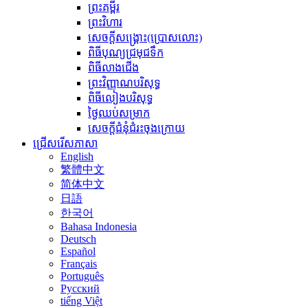
ព្រះគម្ពីរ
ព្រះវិហារ
សេចក្តីសង្គ្រោះ(ប្រោសលោះ)
ពិធីបុណ្យជ្រមុជទឹក
ពិធីលាងជើង
ព្រះវិញ្ញាណ​បរិសុទ្ធ
ពិធីលៀងបរិសុទ្ធ
ថ្ងៃឈប់សម្រាក
សេចក្តីជំនុំជំរះចុងក្រោយ
ជ្រើសរើសភាសា
English
繁體中文
简体中文
日語
한국어
Bahasa Indonesia
Deutsch
Español
Français
Português
Русский
tiếng Việt