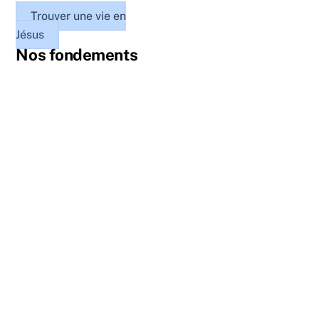
Trouver une vie en
Jésus
Nos fondements
Jésus, le Dieu unique et véritable
Le Seigneur Jésus-Christ est la Parole faite chair. Il
est mort sur la croix pour racheter les pécheurs.
Ressuscité au troisième jour, Il est monté au ciel.