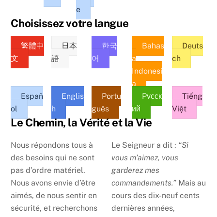
e
Choisissez votre langue
繁體中
日本
한국
Bahas
Deuts
文
語
어
a
ch
Indonesi
a
Españ
Englis
Portu
Pусск
Tiếng
ol
h
guês
ий
Việt
Le Chemin, la Vérité et la Vie
Nous répondons tous à
Le Seigneur a dit :
“Si
des besoins qui ne sont
vous m’aimez, vous
pas d’ordre matériel.
garderez mes
Nous avons envie d’être
commandements.”
Mais au
aimés, de nous sentir en
cours des dix-neuf cents
sécurité, et recherchons
dernières années,