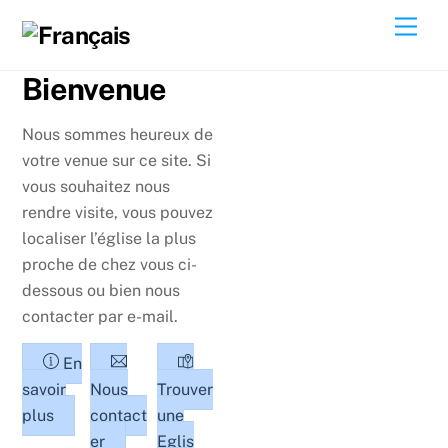
Skip
Men
to
content
Bienvenue
Nous sommes heureux de
votre venue sur ce site. Si
vous souhaitez nous
rendre visite, vous pouvez
localiser l’église la plus
proche de chez vous ci-
dessous ou bien nous
contacter par e-mail.
En
savoir
Nous
Trouver
plus
contact
une
er
Eglis