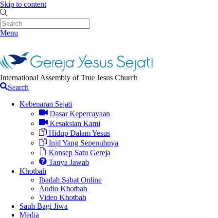
Skip to content
Menu
International Assembly of True Jesus Church
Search
Kebenaran Sejati
Dasar Kepercayaan
Kesaksian Kami
Hidup Dalam Yesus
Injil Yang Sepenuhnya
Konsep Satu Gereja
Tanya Jawab
Khotbah
Ibadah Sabat Online
Audio Khotbah
Video Khotbah
Sauh Bagi Jiwa
Media