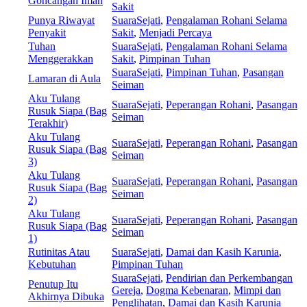
Goncangan Iman
Sakit
Punya Riwayat
SuaraSejati
,
Pengalaman Rohani Selama
Penyakit
Sakit
,
Menjadi Percaya
Tuhan
SuaraSejati
,
Pengalaman Rohani Selama
Menggerakkan
Sakit
,
Pimpinan Tuhan
SuaraSejati
,
Pimpinan Tuhan
,
Pasangan
Lamaran di Aula
Seiman
Aku Tulang
SuaraSejati
,
Peperangan Rohani
,
Pasangan
Rusuk Siapa (Bag
Seiman
Terakhir)
Aku Tulang
SuaraSejati
,
Peperangan Rohani
,
Pasangan
Rusuk Siapa (Bag
Seiman
3)
Aku Tulang
SuaraSejati
,
Peperangan Rohani
,
Pasangan
Rusuk Siapa (Bag
Seiman
2)
Aku Tulang
SuaraSejati
,
Peperangan Rohani
,
Pasangan
Rusuk Siapa (Bag
Seiman
1)
Rutinitas Atau
SuaraSejati
,
Damai dan Kasih Karunia
,
Kebutuhan
Pimpinan Tuhan
SuaraSejati
,
Pendirian dan Perkembangan
Penutup Itu
Gereja
,
Dogma Kebenaran
,
Mimpi dan
Akhirnya Dibuka
Penglihatan
,
Damai dan Kasih Karunia