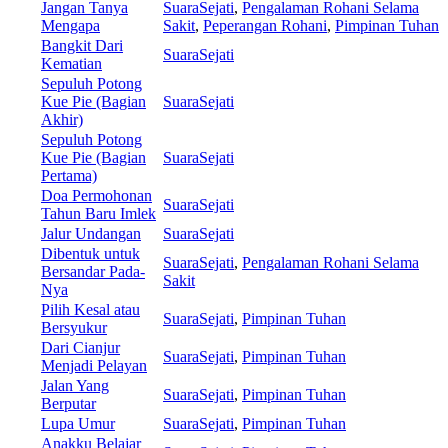
Jangan Tanya
SuaraSejati
,
Pengalaman Rohani Selama
Mengapa
Sakit
,
Peperangan Rohani
,
Pimpinan Tuhan
Bangkit Dari
SuaraSejati
Kematian
Sepuluh Potong
Kue Pie (Bagian
SuaraSejati
Akhir)
Sepuluh Potong
Kue Pie (Bagian
SuaraSejati
Pertama)
Doa Permohonan
SuaraSejati
Tahun Baru Imlek
Jalur Undangan
SuaraSejati
Dibentuk untuk
SuaraSejati
,
Pengalaman Rohani Selama
Bersandar Pada-
Sakit
Nya
Pilih Kesal atau
SuaraSejati
,
Pimpinan Tuhan
Bersyukur
Dari Cianjur
SuaraSejati
,
Pimpinan Tuhan
Menjadi Pelayan
Jalan Yang
SuaraSejati
,
Pimpinan Tuhan
Berputar
Lupa Umur
SuaraSejati
,
Pimpinan Tuhan
Anakku Belajar