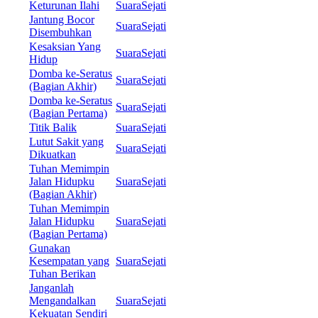
Keturunan Ilahi
SuaraSejati
Jantung Bocor
SuaraSejati
Disembuhkan
Kesaksian Yang
SuaraSejati
Hidup
Domba ke-Seratus
SuaraSejati
(Bagian Akhir)
Domba ke-Seratus
SuaraSejati
(Bagian Pertama)
Titik Balik
SuaraSejati
Lutut Sakit yang
SuaraSejati
Dikuatkan
Tuhan Memimpin
Jalan Hidupku
SuaraSejati
(Bagian Akhir)
Tuhan Memimpin
Jalan Hidupku
SuaraSejati
(Bagian Pertama)
Gunakan
Kesempatan yang
SuaraSejati
Tuhan Berikan
Janganlah
Mengandalkan
SuaraSejati
Kekuatan Sendiri