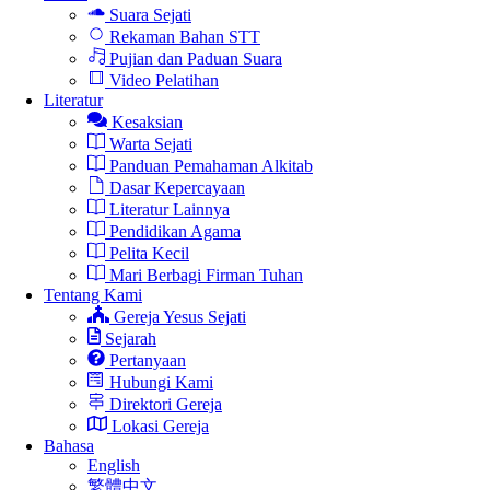
Suara Sejati
Rekaman Bahan STT
Pujian dan Paduan Suara
Video Pelatihan
Literatur
Kesaksian
Warta Sejati
Panduan Pemahaman Alkitab
Dasar Kepercayaan
Literatur Lainnya
Pendidikan Agama
Pelita Kecil
Mari Berbagi Firman Tuhan
Tentang Kami
Gereja Yesus Sejati
Sejarah
Pertanyaan
Hubungi Kami
Direktori Gereja
Lokasi Gereja
Bahasa
English
繁體中文