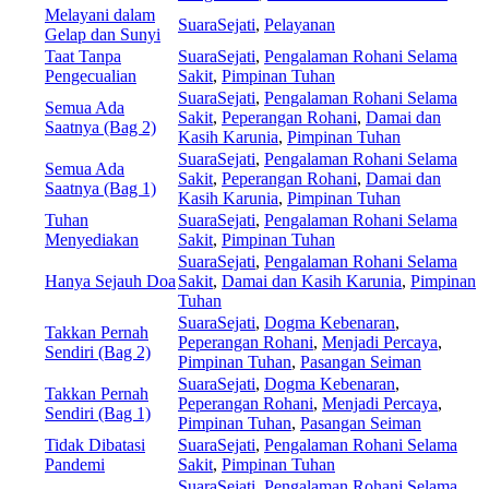
Melayani dalam
SuaraSejati
,
Pelayanan
Gelap dan Sunyi
Taat Tanpa
SuaraSejati
,
Pengalaman Rohani Selama
Pengecualian
Sakit
,
Pimpinan Tuhan
SuaraSejati
,
Pengalaman Rohani Selama
Semua Ada
Sakit
,
Peperangan Rohani
,
Damai dan
Saatnya (Bag 2)
Kasih Karunia
,
Pimpinan Tuhan
SuaraSejati
,
Pengalaman Rohani Selama
Semua Ada
Sakit
,
Peperangan Rohani
,
Damai dan
Saatnya (Bag 1)
Kasih Karunia
,
Pimpinan Tuhan
Tuhan
SuaraSejati
,
Pengalaman Rohani Selama
Menyediakan
Sakit
,
Pimpinan Tuhan
SuaraSejati
,
Pengalaman Rohani Selama
Hanya Sejauh Doa
Sakit
,
Damai dan Kasih Karunia
,
Pimpinan
Tuhan
SuaraSejati
,
Dogma Kebenaran
,
Takkan Pernah
Peperangan Rohani
,
Menjadi Percaya
,
Sendiri (Bag 2)
Pimpinan Tuhan
,
Pasangan Seiman
SuaraSejati
,
Dogma Kebenaran
,
Takkan Pernah
Peperangan Rohani
,
Menjadi Percaya
,
Sendiri (Bag 1)
Pimpinan Tuhan
,
Pasangan Seiman
Tidak Dibatasi
SuaraSejati
,
Pengalaman Rohani Selama
Pandemi
Sakit
,
Pimpinan Tuhan
SuaraSejati
,
Pengalaman Rohani Selama