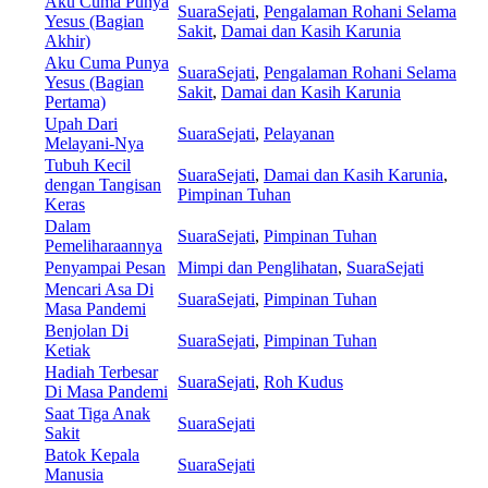
Aku Cuma Punya
SuaraSejati
,
Pengalaman Rohani Selama
Yesus (Bagian
Sakit
,
Damai dan Kasih Karunia
Akhir)
Aku Cuma Punya
SuaraSejati
,
Pengalaman Rohani Selama
Yesus (Bagian
Sakit
,
Damai dan Kasih Karunia
Pertama)
Upah Dari
SuaraSejati
,
Pelayanan
Melayani-Nya
Tubuh Kecil
SuaraSejati
,
Damai dan Kasih Karunia
,
dengan Tangisan
Pimpinan Tuhan
Keras
Dalam
SuaraSejati
,
Pimpinan Tuhan
Pemeliharaannya
Penyampai Pesan
Mimpi dan Penglihatan
,
SuaraSejati
Mencari Asa Di
SuaraSejati
,
Pimpinan Tuhan
Masa Pandemi
Benjolan Di
SuaraSejati
,
Pimpinan Tuhan
Ketiak
Hadiah Terbesar
SuaraSejati
,
Roh Kudus
Di Masa Pandemi
Saat Tiga Anak
SuaraSejati
Sakit
Batok Kepala
SuaraSejati
Manusia