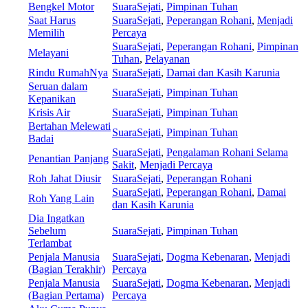
Bengkel Motor
SuaraSejati
,
Pimpinan Tuhan
Saat Harus
SuaraSejati
,
Peperangan Rohani
,
Menjadi
Memilih
Percaya
SuaraSejati
,
Peperangan Rohani
,
Pimpinan
Melayani
Tuhan
,
Pelayanan
Rindu RumahNya
SuaraSejati
,
Damai dan Kasih Karunia
Seruan dalam
SuaraSejati
,
Pimpinan Tuhan
Kepanikan
Krisis Air
SuaraSejati
,
Pimpinan Tuhan
Bertahan Melewati
SuaraSejati
,
Pimpinan Tuhan
Badai
SuaraSejati
,
Pengalaman Rohani Selama
Penantian Panjang
Sakit
,
Menjadi Percaya
Roh Jahat Diusir
SuaraSejati
,
Peperangan Rohani
SuaraSejati
,
Peperangan Rohani
,
Damai
Roh Yang Lain
dan Kasih Karunia
Dia Ingatkan
Sebelum
SuaraSejati
,
Pimpinan Tuhan
Terlambat
Penjala Manusia
SuaraSejati
,
Dogma Kebenaran
,
Menjadi
(Bagian Terakhir)
Percaya
Penjala Manusia
SuaraSejati
,
Dogma Kebenaran
,
Menjadi
(Bagian Pertama)
Percaya