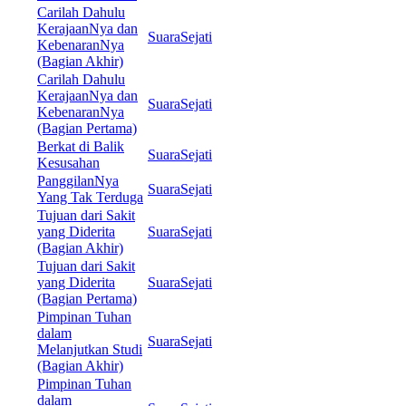
Carilah Dahulu
KerajaanNya dan
SuaraSejati
KebenaranNya
(Bagian Akhir)
Carilah Dahulu
KerajaanNya dan
SuaraSejati
KebenaranNya
(Bagian Pertama)
Berkat di Balik
SuaraSejati
Kesusahan
PanggilanNya
SuaraSejati
Yang Tak Terduga
Tujuan dari Sakit
yang Diderita
SuaraSejati
(Bagian Akhir)
Tujuan dari Sakit
yang Diderita
SuaraSejati
(Bagian Pertama)
Pimpinan Tuhan
dalam
SuaraSejati
Melanjutkan Studi
(Bagian Akhir)
Pimpinan Tuhan
dalam