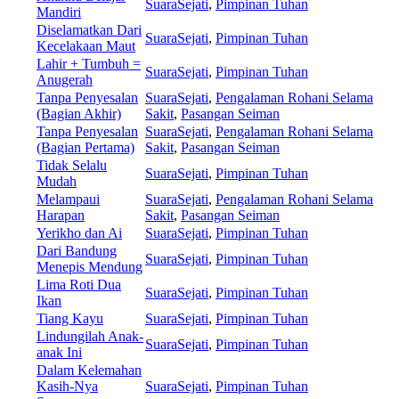
SuaraSejati
,
Pimpinan Tuhan
Mandiri
Diselamatkan Dari
SuaraSejati
,
Pimpinan Tuhan
Kecelakaan Maut
Lahir + Tumbuh =
SuaraSejati
,
Pimpinan Tuhan
Anugerah
Tanpa Penyesalan
SuaraSejati
,
Pengalaman Rohani Selama
(Bagian Akhir)
Sakit
,
Pasangan Seiman
Tanpa Penyesalan
SuaraSejati
,
Pengalaman Rohani Selama
(Bagian Pertama)
Sakit
,
Pasangan Seiman
Tidak Selalu
SuaraSejati
,
Pimpinan Tuhan
Mudah
Melampaui
SuaraSejati
,
Pengalaman Rohani Selama
Harapan
Sakit
,
Pasangan Seiman
Yerikho dan Ai
SuaraSejati
,
Pimpinan Tuhan
Dari Bandung
SuaraSejati
,
Pimpinan Tuhan
Menepis Mendung
Lima Roti Dua
SuaraSejati
,
Pimpinan Tuhan
Ikan
Tiang Kayu
SuaraSejati
,
Pimpinan Tuhan
Lindungilah Anak-
SuaraSejati
,
Pimpinan Tuhan
anak Ini
Dalam Kelemahan
Kasih-Nya
SuaraSejati
,
Pimpinan Tuhan