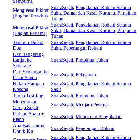
Sempurna
SuaraSejati
,
Pengalaman Rohani Selama
Menguasai Pikiran
Sakit
,
Damai dan Kasih Karunia
,
Pimpinan
(Bagian Terakhir)
Tuhan
SuaraSejati
,
Pengalaman Rohani Selama
Menguasai Pikiran
Sakit
,
Damai dan Kasih Karunia
,
Pimpinan
(Bagian Pertama)
Tuhan
Tentram Dalam
SuaraSejati
,
Pengalaman Rohani Selama
Doa
Sakit
,
Peperangan Rohani
Dari Tangerang
Lanjut ke
SuaraSejati
,
Pimpinan Tuhan
Seberang
Dari Semanggi ke
SuaraSejati
,
Pelayanan
Pasar Senen
Bukan Harapan
SuaraSejati
,
Pengalaman Rohani Selama
Kosong
Sakit
Tanpa Test Lagi
SuaraSejati
,
Pimpinan Tuhan
Menemukan
SuaraSejati
,
Menjadi Percaya
Gereja Sejati
Paduan Suara +
SuaraSejati
,
Mimpi dan Penglihatan
Piano
Apa Balasanmu
SuaraSejati
,
Peperangan Rohani
Untuk-Ku
SuaraSejati
,
Pengalaman Rohani Selama