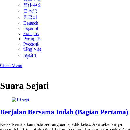
简体中文
日本語
한국어
Deutsch
Español
Français
Português
Русский
tiếng Việt
កម្ពុជា។
Close Menu
Suara Sejati
Berjalan Bersama Indah (Bagian Pertama)
Kelas Remaja kami ada seorang gadis, adik kelas. Aku sebenarnya
menaruh hati, tetapi aku tidak berani mengungkapkan perasaanku. Aku