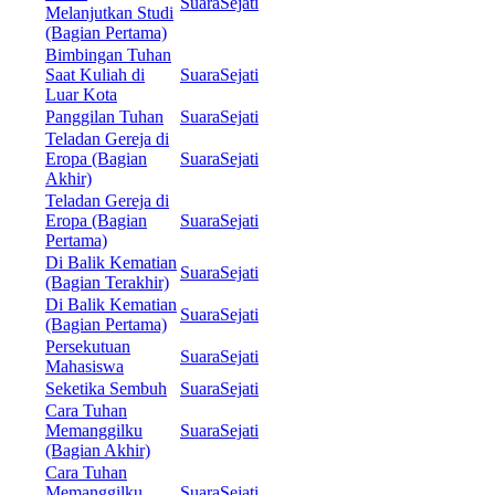
SuaraSejati
Melanjutkan Studi
(Bagian Pertama)
Bimbingan Tuhan
Saat Kuliah di
SuaraSejati
Luar Kota
Panggilan Tuhan
SuaraSejati
Teladan Gereja di
Eropa (Bagian
SuaraSejati
Akhir)
Teladan Gereja di
Eropa (Bagian
SuaraSejati
Pertama)
Di Balik Kematian
SuaraSejati
(Bagian Terakhir)
Di Balik Kematian
SuaraSejati
(Bagian Pertama)
Persekutuan
SuaraSejati
Mahasiswa
Seketika Sembuh
SuaraSejati
Cara Tuhan
Memanggilku
SuaraSejati
(Bagian Akhir)
Cara Tuhan
Memanggilku
SuaraSejati