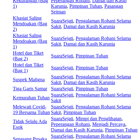
Kekurangan (Bag
Peperangan Rohani
,
Damai dan Kasih
1)
Karunia
,
Pimpinan Tuhan
,
Pasangan
Seiman
Khasiat Saling
SuaraSejati
,
Pengalaman Rohani Selama
Mendoakan (Bag
Sakit
,
Damai dan Kasih Karunia
2)
Khasiat Saling
SuaraSejati
,
Pengalaman Rohani Selama
Mendoakan (Bag
Sakit
,
Damai dan Kasih Karunia
1)
Hotel dan Tiket
SuaraSejati
,
Pimpinan Tuhan
(Bag 2)
Hotel dan Tiket
SuaraSejati
,
Pimpinan Tuhan
(Bag 1)
SuaraSejati
,
Pengalaman Rohani Selama
Suspek Maligna
Sakit
,
Damai dan Kasih Karunia
Tiga Garis Samar
SuaraSejati
,
Pimpinan Tuhan
SuaraSejati
,
Pengalaman Rohani Selama
Kemurahan Tuhan
Sakit
Melewati Covid-
SuaraSejati
,
Pengalaman Rohani Selama
19 Bersama Tuhan
Sakit
,
Pimpinan Tuhan
SuaraSejati
,
Mimpi dan Penglihatan
,
Tidak Selalu Ada
Peperangan Rohani
,
Menjadi Percaya
,
Esok
Damai dan Kasih Karunia
,
Pimpinan Tuhan
SuaraSejati
,
Pengalaman Rohani Selama
Sepasang Pusaka