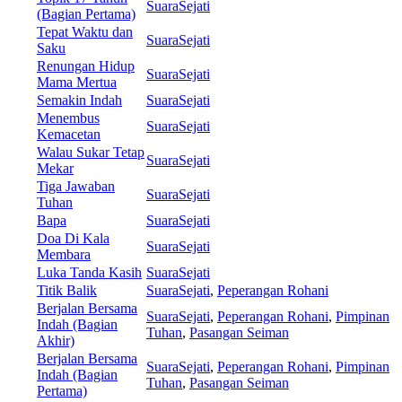
SuaraSejati
(Bagian Pertama)
Tepat Waktu dan
SuaraSejati
Saku
Renungan Hidup
SuaraSejati
Mama Mertua
Semakin Indah
SuaraSejati
Menembus
SuaraSejati
Kemacetan
Walau Sukar Tetap
SuaraSejati
Mekar
Tiga Jawaban
SuaraSejati
Tuhan
Bapa
SuaraSejati
Doa Di Kala
SuaraSejati
Membara
Luka Tanda Kasih
SuaraSejati
Titik Balik
SuaraSejati
,
Peperangan Rohani
Berjalan Bersama
SuaraSejati
,
Peperangan Rohani
,
Pimpinan
Indah (Bagian
Tuhan
,
Pasangan Seiman
Akhir)
Berjalan Bersama
SuaraSejati
,
Peperangan Rohani
,
Pimpinan
Indah (Bagian
Tuhan
,
Pasangan Seiman
Pertama)