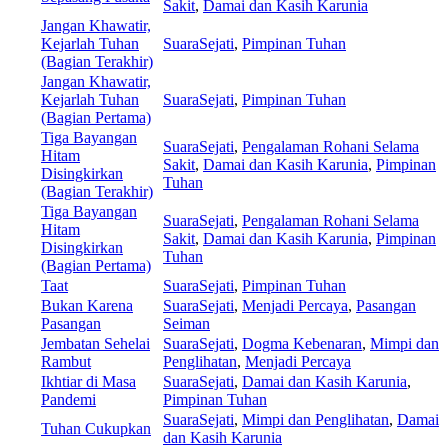
Sakit
,
Damai dan Kasih Karunia
Jangan Khawatir,
Kejarlah Tuhan
SuaraSejati
,
Pimpinan Tuhan
(Bagian Terakhir)
Jangan Khawatir,
Kejarlah Tuhan
SuaraSejati
,
Pimpinan Tuhan
(Bagian Pertama)
Tiga Bayangan
SuaraSejati
,
Pengalaman Rohani Selama
Hitam
Sakit
,
Damai dan Kasih Karunia
,
Pimpinan
Disingkirkan
Tuhan
(Bagian Terakhir)
Tiga Bayangan
SuaraSejati
,
Pengalaman Rohani Selama
Hitam
Sakit
,
Damai dan Kasih Karunia
,
Pimpinan
Disingkirkan
Tuhan
(Bagian Pertama)
Taat
SuaraSejati
,
Pimpinan Tuhan
Bukan Karena
SuaraSejati
,
Menjadi Percaya
,
Pasangan
Pasangan
Seiman
Jembatan Sehelai
SuaraSejati
,
Dogma Kebenaran
,
Mimpi dan
Rambut
Penglihatan
,
Menjadi Percaya
Ikhtiar di Masa
SuaraSejati
,
Damai dan Kasih Karunia
,
Pandemi
Pimpinan Tuhan
SuaraSejati
,
Mimpi dan Penglihatan
,
Damai
Tuhan Cukupkan
dan Kasih Karunia