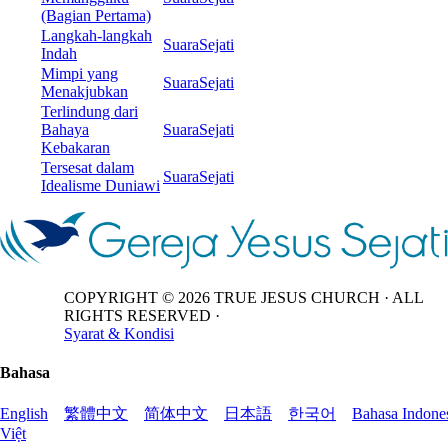
(Bagian Pertama)
Langkah-langkah
SuaraSejati
Indah
Mimpi yang
SuaraSejati
Menakjubkan
Terlindung dari
Bahaya
SuaraSejati
Kebakaran
Tersesat dalam
SuaraSejati
Idealisme Duniawi
COPYRIGHT ©
2026
TRUE JESUS CHURCH · ALL
RIGHTS RESERVED ·
Syarat & Kondisi
Bahasa
English
繁體中文
简体中文
日本語
한국어
Bahasa Indone
Việt