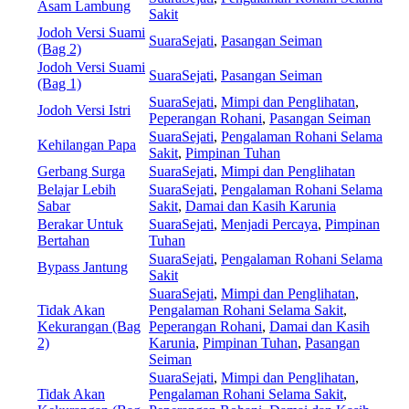
Asam Lambung
Sakit
Jodoh Versi Suami
SuaraSejati
,
Pasangan Seiman
(Bag 2)
Jodoh Versi Suami
SuaraSejati
,
Pasangan Seiman
(Bag 1)
SuaraSejati
,
Mimpi dan Penglihatan
,
Jodoh Versi Istri
Peperangan Rohani
,
Pasangan Seiman
SuaraSejati
,
Pengalaman Rohani Selama
Kehilangan Papa
Sakit
,
Pimpinan Tuhan
Gerbang Surga
SuaraSejati
,
Mimpi dan Penglihatan
Belajar Lebih
SuaraSejati
,
Pengalaman Rohani Selama
Sabar
Sakit
,
Damai dan Kasih Karunia
Berakar Untuk
SuaraSejati
,
Menjadi Percaya
,
Pimpinan
Bertahan
Tuhan
SuaraSejati
,
Pengalaman Rohani Selama
Bypass Jantung
Sakit
SuaraSejati
,
Mimpi dan Penglihatan
,
Tidak Akan
Pengalaman Rohani Selama Sakit
,
Kekurangan (Bag
Peperangan Rohani
,
Damai dan Kasih
2)
Karunia
,
Pimpinan Tuhan
,
Pasangan
Seiman
SuaraSejati
,
Mimpi dan Penglihatan
,
Tidak Akan
Pengalaman Rohani Selama Sakit
,