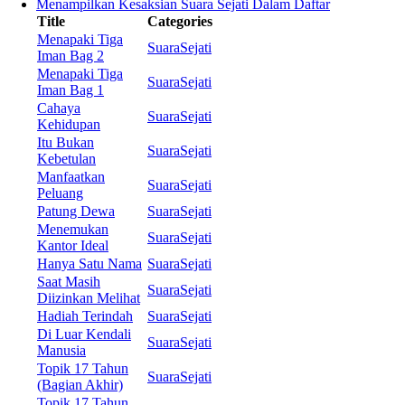
Menampilkan Kesaksian Suara Sejati Dalam Daftar
Title
Categories
Menapaki Tiga
SuaraSejati
Iman Bag 2
Menapaki Tiga
SuaraSejati
Iman Bag 1
Cahaya
SuaraSejati
Kehidupan
Itu Bukan
SuaraSejati
Kebetulan
Manfaatkan
SuaraSejati
Peluang
Patung Dewa
SuaraSejati
Menemukan
SuaraSejati
Kantor Ideal
Hanya Satu Nama
SuaraSejati
Saat Masih
SuaraSejati
Diizinkan Melihat
Hadiah Terindah
SuaraSejati
Di Luar Kendali
SuaraSejati
Manusia
Topik 17 Tahun
SuaraSejati
(Bagian Akhir)
Topik 17 Tahun