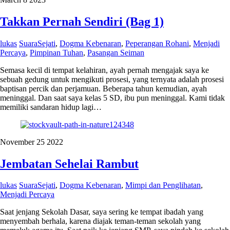
Takkan Pernah Sendiri (Bag 1)
lukas
SuaraSejati
,
Dogma Kebenaran
,
Peperangan Rohani
,
Menjadi
Percaya
,
Pimpinan Tuhan
,
Pasangan Seiman
Semasa kecil di tempat kelahiran, ayah pernah mengajak saya ke
sebuah gedung untuk mengikuti prosesi, yang ternyata adalah prosesi
baptisan percik dan perjamuan. Beberapa tahun kemudian, ayah
meninggal. Dan saat saya kelas 5 SD, ibu pun meninggal. Kami tidak
memiliki sandaran hidup lagi…
November
25
2022
Jembatan Sehelai Rambut
lukas
SuaraSejati
,
Dogma Kebenaran
,
Mimpi dan Penglihatan
,
Menjadi Percaya
Saat jenjang Sekolah Dasar, saya sering ke tempat ibadah yang
menyembah berhala, karena diajak teman-teman sekolah yang