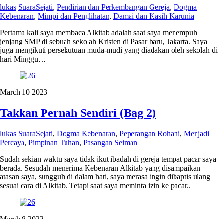
lukas
SuaraSejati
,
Pendirian dan Perkembangan Gereja
,
Dogma
Kebenaran
,
Mimpi dan Penglihatan
,
Damai dan Kasih Karunia
Pertama kali saya membaca Alkitab adalah saat saya menempuh
jenjang SMP di sebuah sekolah Kristen di Pasar baru, Jakarta. Saya
juga mengikuti persekutuan muda-mudi yang diadakan oleh sekolah di
hari Minggu…
March
10
2023
Takkan Pernah Sendiri (Bag 2)
lukas
SuaraSejati
,
Dogma Kebenaran
,
Peperangan Rohani
,
Menjadi
Percaya
,
Pimpinan Tuhan
,
Pasangan Seiman
Sudah sekian waktu saya tidak ikut ibadah di gereja tempat pacar saya
berada. Sesudah menerima Kebenaran Alkitab yang disampaikan
atasan saya, sungguh di dalam hati, saya merasa ingin dibaptis ulang
sesuai cara di Alkitab. Tetapi saat saya meminta izin ke pacar..
March
8
2023