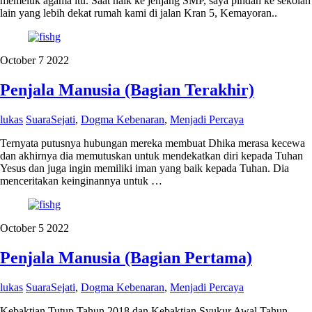
memeluk agama itu. Saat naik ke jenjang SMP, saya pindah ke sekolah
lain yang lebih dekat rumah kami di jalan Kran 5, Kemayoran..
October
7
2022
Penjala Manusia (Bagian Terakhir)
lukas
SuaraSejati
,
Dogma Kebenaran
,
Menjadi Percaya
Ternyata putusnya hubungan mereka membuat Dhika merasa kecewa
dan akhirnya dia memutuskan untuk mendekatkan diri kepada Tuhan
Yesus dan juga ingin memiliki iman yang baik kepada Tuhan. Dia
menceritakan keinginannya untuk …
October
5
2022
Penjala Manusia (Bagian Pertama)
lukas
SuaraSejati
,
Dogma Kebenaran
,
Menjadi Percaya
Kebaktian Tutup Tahun 2018 dan Kebaktian Syukur Awal Tahun