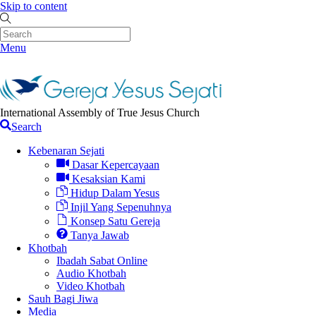
Skip to content
Menu
International Assembly of True Jesus Church
Search
Kebenaran Sejati
Dasar Kepercayaan
Kesaksian Kami
Hidup Dalam Yesus
Injil Yang Sepenuhnya
Konsep Satu Gereja
Tanya Jawab
Khotbah
Ibadah Sabat Online
Audio Khotbah
Video Khotbah
Sauh Bagi Jiwa
Media