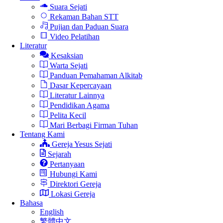
Suara Sejati
Rekaman Bahan STT
Pujian dan Paduan Suara
Video Pelatihan
Literatur
Kesaksian
Warta Sejati
Panduan Pemahaman Alkitab
Dasar Kepercayaan
Literatur Lainnya
Pendidikan Agama
Pelita Kecil
Mari Berbagi Firman Tuhan
Tentang Kami
Gereja Yesus Sejati
Sejarah
Pertanyaan
Hubungi Kami
Direktori Gereja
Lokasi Gereja
Bahasa
English
繁體中文