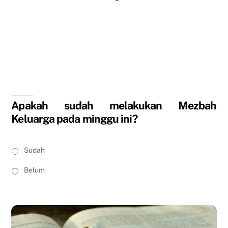
Terjadi
Harta yang Baru
Lolos Seleksi
Apakah sudah melakukan Mezbah
Keluarga pada minggu ini?
S
Sudah
a
y
Belum
a
s
u
d
a