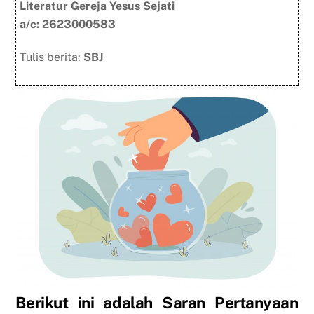
Literatur Gereja Yesus Sejati
a
a/c: 2623000583
*
Tulis berita:
SBJ
Berikut ini adalah Saran Pertanyaan