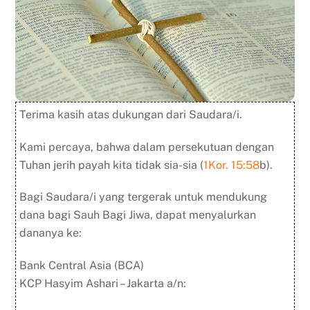
h
m
e
l
a
k
u
k
a
Terima kasih atas dukungan dari Saudara/i.
n
M
Kami percaya, bahwa dalam persekutuan dengan
e
Tuhan jerih payah kita tidak sia-sia (
1Kor. 15:58
b).
z
b
a
Bagi Saudara/i yang tergerak untuk mendukung
h
dana bagi Sauh Bagi Jiwa, dapat menyalurkan
K
dananya ke:
e
l
Bank Central Asia (BCA)
u
a
KCP Hasyim Ashari – Jakarta a/n:
r
g