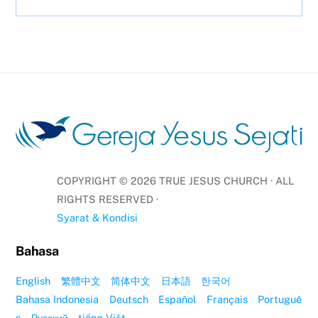
COPYRIGHT ©
2026
TRUE JESUS CHURCH · ALL
RIGHTS RESERVED ·
Syarat & Kondisi
Bahasa
English
繁體中文
简体中文
日本語
한국어
Bahasa Indonesia
Deutsch
Español
Français
Portuguê
s
Русский
tiếng Việt