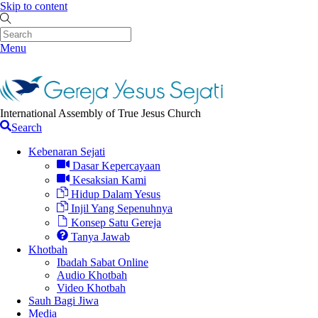
Skip to content
Menu
International Assembly of True Jesus Church
Search
Kebenaran Sejati
Dasar Kepercayaan
Kesaksian Kami
Hidup Dalam Yesus
Injil Yang Sepenuhnya
Konsep Satu Gereja
Tanya Jawab
Khotbah
Ibadah Sabat Online
Audio Khotbah
Video Khotbah
Sauh Bagi Jiwa
Media