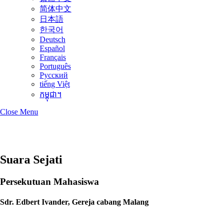
简体中文
日本語
한국어
Deutsch
Español
Français
Português
Русский
tiếng Việt
កម្ពុជា។
Close Menu
Suara Sejati
Persekutuan Mahasiswa
Sdr. Edbert Ivander, Gereja cabang Malang