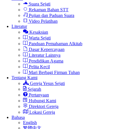
Suara Sejati
Rekaman Bahan STT
Pujian dan Paduan Suara
Video Pelatihan
Literatur
Kesaksian
Warta Sejati
Panduan Pemahaman Alkitab
Dasar Kepercayaan
Literatur Lainnya
Pendidikan Agama
Pelita Kecil
Mari Berbagi Firman Tuhan
Tentang Kami
Gereja Yesus Sejati
Sejarah
Pertanyaan
Hubungi Kami
Direktori Gereja
Lokasi Gereja
Bahasa
English
繁體中文