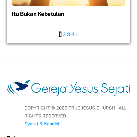
Itu Bukan Kebetulan
1
2
3
4
›
»
COPYRIGHT ©
2026
TRUE JESUS CHURCH · ALL
RIGHTS RESERVED ·
Syarat & Kondisi