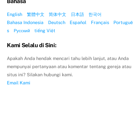
Bahasa
English
繁體中文
简体中文
日本語
한국어
Bahasa Indonesia
Deutsch
Español
Français
Portuguê
s
Русский
tiếng Việt
Kami Selalu di Sini:
Apakah Anda hendak mencari tahu lebih lanjut, atau Anda
mempunyai pertanyaan atau komentar tentang gereja atau
situs ini? Silakan hubungi kami.
Email Kami