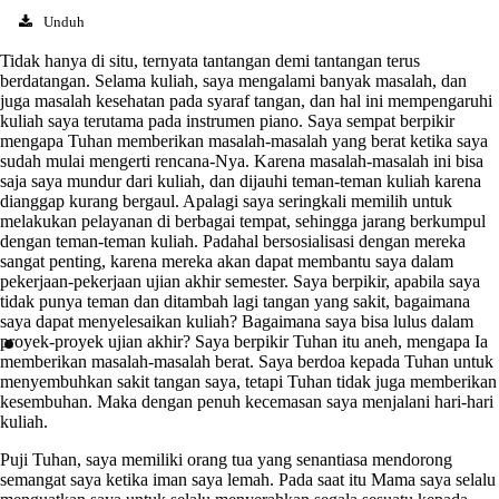
Unduh
Tidak hanya di situ, ternyata tantangan demi tantangan terus
berdatangan. Selama kuliah, saya mengalami banyak masalah, dan
juga masalah kesehatan pada syaraf tangan, dan hal ini mempengaruhi
kuliah saya terutama pada instrumen piano. Saya sempat berpikir
mengapa Tuhan memberikan masalah-masalah yang berat ketika saya
sudah mulai mengerti rencana-Nya. Karena masalah-masalah ini bisa
saja saya mundur dari kuliah, dan dijauhi teman-teman kuliah karena
dianggap kurang bergaul. Apalagi saya seringkali memilih untuk
melakukan pelayanan di berbagai tempat, sehingga jarang berkumpul
dengan teman-teman kuliah. Padahal bersosialisasi dengan mereka
sangat penting, karena mereka akan dapat membantu saya dalam
pekerjaan-pekerjaan ujian akhir semester. Saya berpikir, apabila saya
tidak punya teman dan ditambah lagi tangan yang sakit, bagaimana
saya dapat menyelesaikan kuliah? Bagaimana saya bisa lulus dalam
proyek-proyek ujian akhir? Saya berpikir Tuhan itu aneh, mengapa Ia
memberikan masalah-masalah berat. Saya berdoa kepada Tuhan untuk
menyembuhkan sakit tangan saya, tetapi Tuhan tidak juga memberikan
kesembuhan. Maka dengan penuh kecemasan saya menjalani hari-hari
kuliah.
Puji Tuhan, saya memiliki orang tua yang senantiasa mendorong
semangat saya ketika iman saya lemah. Pada saat itu Mama saya selalu