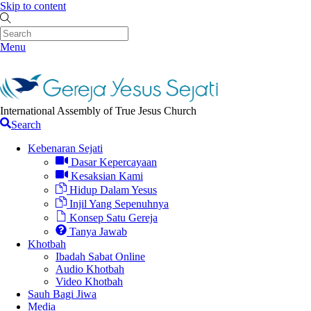
Skip to content
Menu
International Assembly of True Jesus Church
Search
Kebenaran Sejati
Dasar Kepercayaan
Kesaksian Kami
Hidup Dalam Yesus
Injil Yang Sepenuhnya
Konsep Satu Gereja
Tanya Jawab
Khotbah
Ibadah Sabat Online
Audio Khotbah
Video Khotbah
Sauh Bagi Jiwa
Media