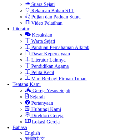
Suara Sejati
Rekaman Bahan STT
Pujian dan Paduan Suara
Video Pelatihan
Literatur
Kesaksian
Warta Sejati
Panduan Pemahaman Alkitab
Dasar Kepercayaan
Literatur Lainnya
Pendidikan Agama
Pelita Kecil
Mari Berbagi Firman Tuhan
Tentang Kami
Gereja Yesus Sejati
Sejarah
Pertanyaan
Hubungi Kami
Direktori Gereja
Lokasi Gereja
Bahasa
English
繁體中文