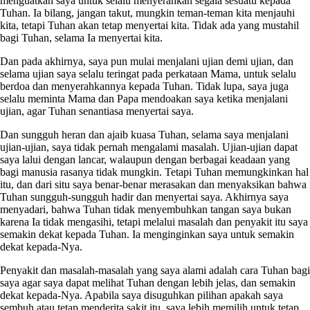
menguatkan saya untuk selalu menyerahkan segala sesuatu kepada
Tuhan. Ia bilang, jangan takut, mungkin teman-teman kita menjauhi
kita, tetapi Tuhan akan tetap menyertai kita. Tidak ada yang mustahil
bagi Tuhan, selama Ia menyertai kita.
Dan pada akhirnya, saya pun mulai menjalani ujian demi ujian, dan
selama ujian saya selalu teringat pada perkataan Mama, untuk selalu
berdoa dan menyerahkannya kepada Tuhan. Tidak lupa, saya juga
selalu meminta Mama dan Papa mendoakan saya ketika menjalani
ujian, agar Tuhan senantiasa menyertai saya.
Dan sungguh heran dan ajaib kuasa Tuhan, selama saya menjalani
ujian-ujian, saya tidak pernah mengalami masalah. Ujian-ujian dapat
saya lalui dengan lancar, walaupun dengan berbagai keadaan yang
bagi manusia rasanya tidak mungkin. Tetapi Tuhan memungkinkan hal
itu, dan dari situ saya benar-benar merasakan dan menyaksikan bahwa
Tuhan sungguh-sungguh hadir dan menyertai saya. Akhirnya saya
menyadari, bahwa Tuhan tidak menyembuhkan tangan saya bukan
karena Ia tidak mengasihi, tetapi melalui masalah dan penyakit itu saya
semakin dekat kepada Tuhan. Ia menginginkan saya untuk semakin
dekat kepada-Nya.
Penyakit dan masalah-masalah yang saya alami adalah cara Tuhan bagi
saya agar saya dapat melihat Tuhan dengan lebih jelas, dan semakin
dekat kepada-Nya. Apabila saya disuguhkan pilihan apakah saya
sembuh atau tetap menderita sakit itu, saya lebih memilih untuk tetap