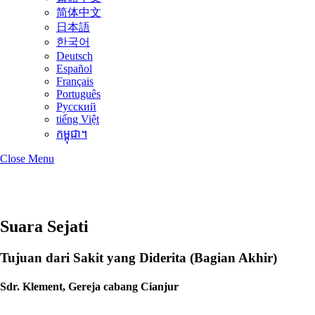
简体中文
日本語
한국어
Deutsch
Español
Français
Português
Русский
tiếng Việt
កម្ពុជា។
Close Menu
Suara Sejati
Tujuan dari Sakit yang Diderita (Bagian Akhir)
Sdr. Klement, Gereja cabang Cianjur