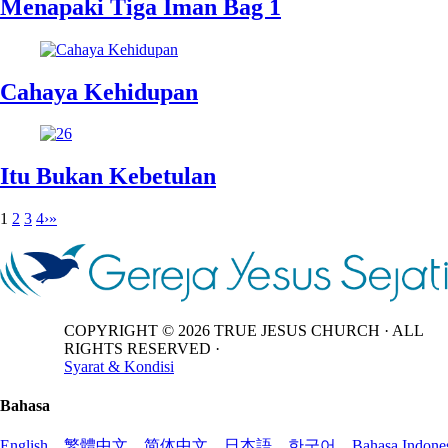
Menapaki Tiga Iman Bag 1
Cahaya Kehidupan
Itu Bukan Kebetulan
1
2
3
4
›
»
COPYRIGHT ©
2026
TRUE JESUS CHURCH · ALL
RIGHTS RESERVED ·
Syarat & Kondisi
Bahasa
English
繁體中文
简体中文
日本語
한국어
Bahasa Indone