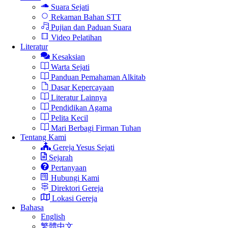
Suara Sejati
Rekaman Bahan STT
Pujian dan Paduan Suara
Video Pelatihan
Literatur
Kesaksian
Warta Sejati
Panduan Pemahaman Alkitab
Dasar Kepercayaan
Literatur Lainnya
Pendidikan Agama
Pelita Kecil
Mari Berbagi Firman Tuhan
Tentang Kami
Gereja Yesus Sejati
Sejarah
Pertanyaan
Hubungi Kami
Direktori Gereja
Lokasi Gereja
Bahasa
English
繁體中文