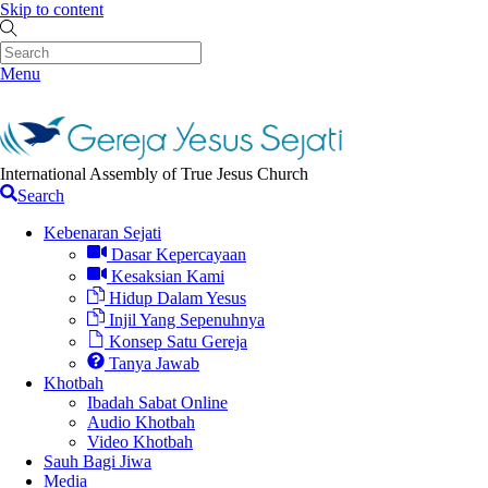
Skip to content
Menu
International Assembly of True Jesus Church
Search
Kebenaran Sejati
Dasar Kepercayaan
Kesaksian Kami
Hidup Dalam Yesus
Injil Yang Sepenuhnya
Konsep Satu Gereja
Tanya Jawab
Khotbah
Ibadah Sabat Online
Audio Khotbah
Video Khotbah
Sauh Bagi Jiwa
Media