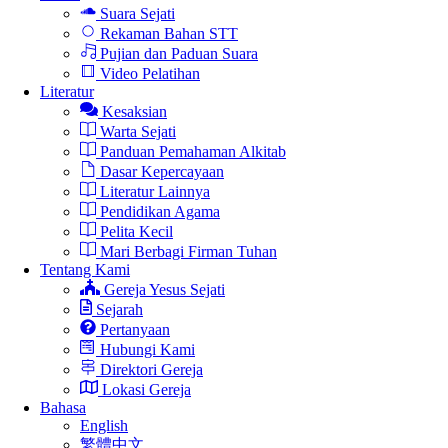
Suara Sejati
Rekaman Bahan STT
Pujian dan Paduan Suara
Video Pelatihan
Literatur
Kesaksian
Warta Sejati
Panduan Pemahaman Alkitab
Dasar Kepercayaan
Literatur Lainnya
Pendidikan Agama
Pelita Kecil
Mari Berbagi Firman Tuhan
Tentang Kami
Gereja Yesus Sejati
Sejarah
Pertanyaan
Hubungi Kami
Direktori Gereja
Lokasi Gereja
Bahasa
English
繁體中文