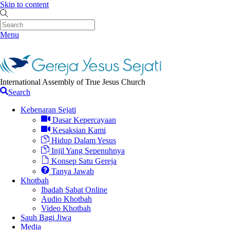
Skip to content
Menu
International Assembly of True Jesus Church
Search
Kebenaran Sejati
Dasar Kepercayaan
Kesaksian Kami
Hidup Dalam Yesus
Injil Yang Sepenuhnya
Konsep Satu Gereja
Tanya Jawab
Khotbah
Ibadah Sabat Online
Audio Khotbah
Video Khotbah
Sauh Bagi Jiwa
Media