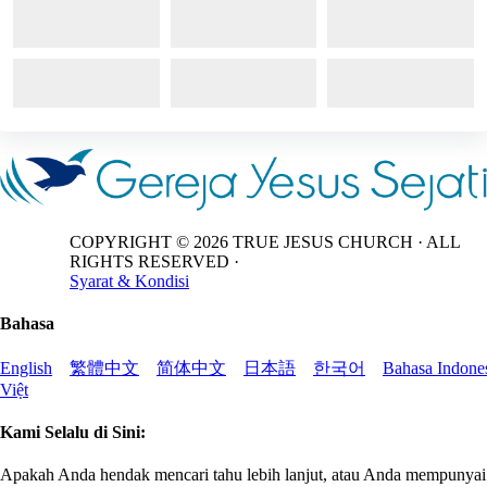
COPYRIGHT ©
2026
TRUE JESUS CHURCH · ALL
RIGHTS RESERVED ·
Syarat & Kondisi
Bahasa
English
繁體中文
简体中文
日本語
한국어
Bahasa Indone
Việt
Kami Selalu di Sini:
Apakah Anda hendak mencari tahu lebih lanjut, atau Anda mempunyai