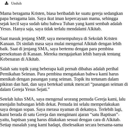
Unduh
Mama beragama Kristen, biasa beribadah ke suatu gereja sedangkan
papa beragama lain. Saya ikut iman kepercayaan mama, sehingga
sejak kecil saya sudah tahu bahwa Tuhan yang kami sembah adalah
Yesus. Hanya saja, saya tidak terlalu mendalami Alkitab.
Saat masuk jenjang SMP, saya menempuhnya di Sekolah Kristen
Kanaan. Di sinilah masa saya mulai mengenal Alkitab dengan lebih
baik. Saat di jenjang SMA, saya bertemu dengan para pembina
persekutuan di Kanaan. Mereka mengajarkan lebih banyak tentang
Kebenaran di Alkitab.
Salah satu topik yang beberapa kali pernah dibahas adalah perihal
Pernikahan Seiman. Para pembina mengatakan bahwa kami harus
menikah dengan pasangan yang seiman. Topik itu tertanam dalam
pikiran dan hati, dan saya bertekad untuk mencari “pasangan seiman di
dalam Gereja Yesus Sejati.”
Setelah lulus SMA, saya mengenal seorang pemuda Gereja kami, lalu
menjalin hubungan lebih dekat. Pemuda ini selalu memperlakukan
saya dengan sopan. Saya merasa nyaman di dekatnya. Terlebih lagi,
kami berada di satu Gereja dan mengimani ajaran “satu Baptisan”-
yaitu, baptisan yang harus dilakukan sesuai dengan cara di Alkitab.
Setiap masalah yang kami hadapi, diselesaikan secara bersama-sama