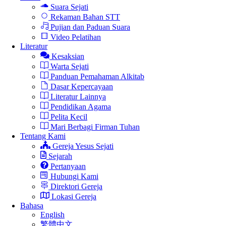
Suara Sejati
Rekaman Bahan STT
Pujian dan Paduan Suara
Video Pelatihan
Literatur
Kesaksian
Warta Sejati
Panduan Pemahaman Alkitab
Dasar Kepercayaan
Literatur Lainnya
Pendidikan Agama
Pelita Kecil
Mari Berbagi Firman Tuhan
Tentang Kami
Gereja Yesus Sejati
Sejarah
Pertanyaan
Hubungi Kami
Direktori Gereja
Lokasi Gereja
Bahasa
English
繁體中文