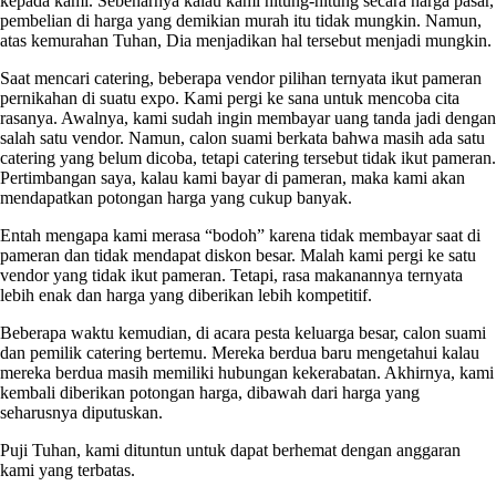
kepada kami. Sebenarnya kalau kami hitung-hitung secara harga pasar,
pembelian di harga yang demikian murah itu tidak mungkin. Namun,
atas kemurahan Tuhan, Dia menjadikan hal tersebut menjadi mungkin.
Saat mencari catering, beberapa vendor pilihan ternyata ikut pameran
pernikahan di suatu expo. Kami pergi ke sana untuk mencoba cita
rasanya. Awalnya, kami sudah ingin membayar uang tanda jadi dengan
salah satu vendor. Namun, calon suami berkata bahwa masih ada satu
catering yang belum dicoba, tetapi catering tersebut tidak ikut pameran.
Pertimbangan saya, kalau kami bayar di pameran, maka kami akan
mendapatkan potongan harga yang cukup banyak.
Entah mengapa kami merasa “bodoh” karena tidak membayar saat di
pameran dan tidak mendapat diskon besar. Malah kami pergi ke satu
vendor yang tidak ikut pameran. Tetapi, rasa makanannya ternyata
lebih enak dan harga yang diberikan lebih kompetitif.
Beberapa waktu kemudian, di acara pesta keluarga besar, calon suami
dan pemilik catering bertemu. Mereka berdua baru mengetahui kalau
mereka berdua masih memiliki hubungan kekerabatan. Akhirnya, kami
kembali diberikan potongan harga, dibawah dari harga yang
seharusnya diputuskan.
Puji Tuhan, kami dituntun untuk dapat berhemat dengan anggaran
kami yang terbatas.