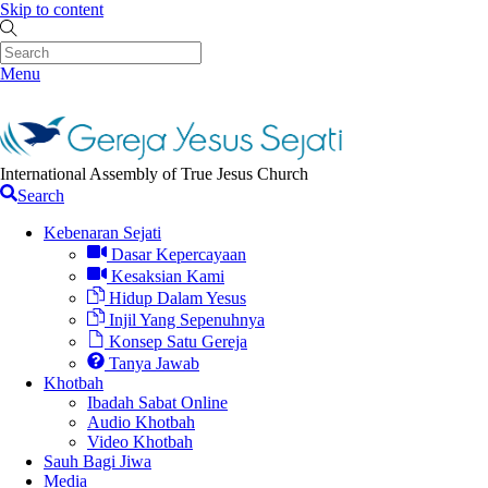
Skip to content
Menu
International Assembly of True Jesus Church
Search
Kebenaran Sejati
Dasar Kepercayaan
Kesaksian Kami
Hidup Dalam Yesus
Injil Yang Sepenuhnya
Konsep Satu Gereja
Tanya Jawab
Khotbah
Ibadah Sabat Online
Audio Khotbah
Video Khotbah
Sauh Bagi Jiwa
Media