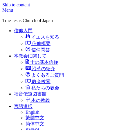
Skip to content
Menu
True Jesus Church of Japan
信仰入門
イエスを知る
信仰概要
信仰問答
本教会に関して
十の基本信仰
沿革の紹介
よくあるご質問
教会検索
私たちの教会
福音伝道図書館
本の教義
言語選択
English
繁體中文
简体中文
한국어