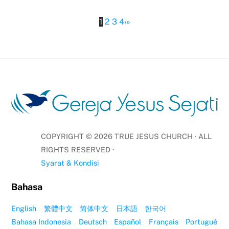
1
2
3
4
›
»
COPYRIGHT ©
2026
TRUE JESUS CHURCH · ALL
RIGHTS RESERVED ·
Syarat & Kondisi
Bahasa
English
繁體中文
简体中文
日本語
한국어
Bahasa Indonesia
Deutsch
Español
Français
Portuguê