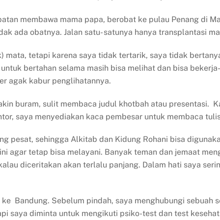
atan membawa mama papa, berobat ke pulau Penang di Mala
dak ada obatnya. Jalan satu- satunya hanya transplantasi ma
ata, tetapi karena saya tidak tertarik, saya tidak bertanya 
tuk bertahan selama masih bisa melihat dan bisa bekerja–se
ter agak kabur penglihatannya.
makin buram, sulit membaca judul khotbah atau presentasi.
tor, saya menyediakan kaca pembesar untuk membaca tulisa
 pesat, sehingga Alkitab dan Kidung Rohani bisa digunakan
ni agar tetap bisa melayani. Banyak teman dan jemaat men
alau diceritakan akan terlalu panjang. Dalam hati saya ser
ke Bandung. Sebelum pindah, saya menghubungi sebuah se
pi saya diminta untuk mengikuti psiko-test dan test keseha