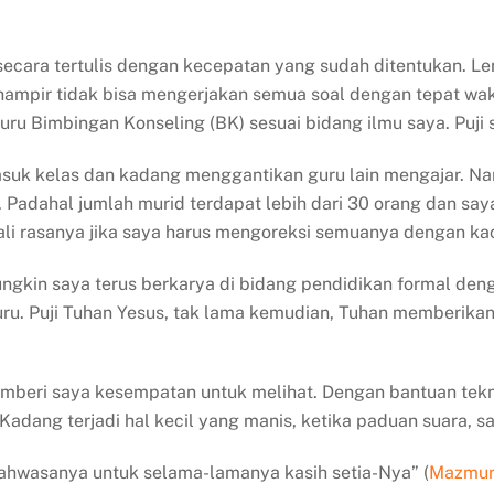
n secara tertulis dengan kecepatan yang sudah ditentukan. L
a hampir tidak bisa mengerjakan semua soal dengan tepat wak
uru Bimbingan Konseling (BK) sesuai bidang ilmu saya. Puji
suk kelas dan kadang menggantikan guru lain mengajar. Na
. Padahal jumlah murid terdapat lebih dari 30 orang dan 
ekali rasanya jika saya harus mengoreksi semuanya dengan k
gkin saya terus berkarya di bidang pendidikan formal dengan
ru. Puji Tuhan Yesus, tak lama kemudian, Tuhan memberikan
emberi saya kesempatan untuk melihat. Dengan bantuan tekno
Kadang terjadi hal kecil yang manis, ketika paduan suara,
ahwasanya untuk selama-lamanya kasih setia-Nya” (
Mazmur