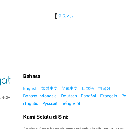
1
2
3
4
›
»
Bahasa
English
繁體中文
简体中文
日本語
한국어
Bahasa Indonesia
Deutsch
Español
Français
Po
RCH ·
rtuguês
Русский
tiếng Việt
Kami Selalu di Sini:
Apakah Anda hendak mencari tahu lebih lanjut, atau