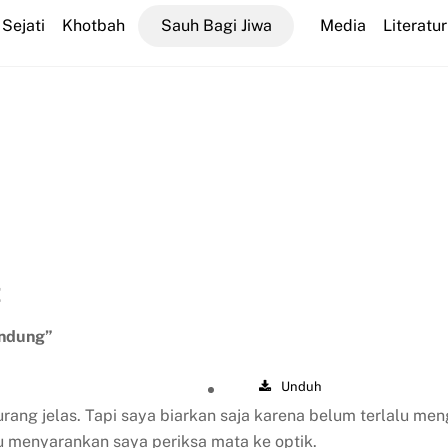
Sejati
Khotbah
Sauh Bagi Jiwa
Media
Literatur
t
andung”
Unduh
rang jelas. Tapi saya biarkan saja karena belum terlalu meng
 menyarankan saya periksa mata ke optik.