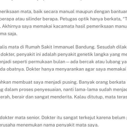
eriksaan mata, baik secara manual maupun dengan bantuan 
apa atau silinder berapa. Petugas optik hanya berkata, “Ti
itu. Akhirnya saya memakai kacamata hasil pemeriksaan man
ama saja.
sialis mata di Rumah Sakit Immanuel Bandung. Sesudah dila
ta dokter, penyakit ini adalah penyakit genetik langka yang
enjadi seperti permukaan bulan—ada bercak atau lubang y
m ada obatnya. Dokter hanya menyarankan agar saya memakai
bahkan membuat saya menjadi pusing. Banyak orang berkat
 dalam proses penyesuaian, nanti lama- lama sudah menjad
rah, berair dan sangat menderita. Kalau ditutup, mata terasa
dokter mata senior. Dokter itu sangat terkejut karena belum 
berusaha menemukan nama penyakit mata saya.