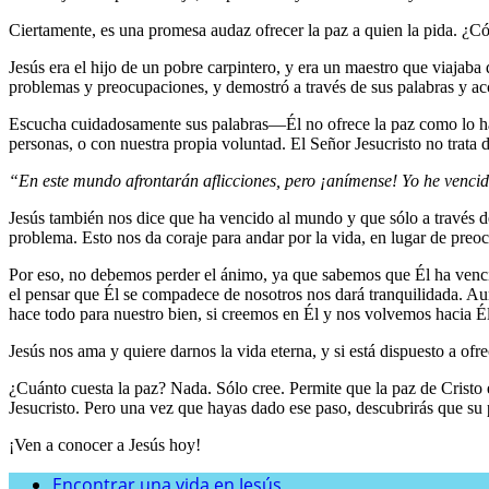
Ciertamente, es una promesa audaz ofrecer la paz a quien la pida. ¿C
Jesús era el hijo de un pobre carpintero, y era un maestro que viajaba
problemas y preocupaciones, y demostró a través de sus palabras y ac
Escucha cuidadosamente sus palabras—Él no ofrece la paz como lo hace
personas, o con nuestra propia voluntad. El Señor Jesucristo no trat
“En este mundo afrontarán aflicciones, pero ¡anímense! Yo he venci
Jesús también nos dice que ha vencido al mundo y que sólo a través d
problema. Esto nos da coraje para andar por la vida, en lugar de pre
Por eso, no debemos perder el ánimo, ya que sabemos que Él ha vencid
el pensar que Él se compadece de nosotros nos dará tranquilidada. A
hace todo para nuestro bien, si creemos en Él y nos volvemos hacia Él
Jesús nos ama y quiere darnos la vida eterna, y si está dispuesto a of
¿Cuánto cuesta la paz? Nada. Sólo cree. Permite que la paz de Cristo e
Jesucristo. Pero una vez que hayas dado ese paso, descubrirás que su p
¡Ven a conocer a Jesús hoy!
Encontrar una vida en Jesús