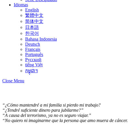
Idiomas
English
繁體中文
简体中文
日本語
한국어
Bahasa Indonesia
Deutsch
Français
Português
Русский
tiếng Việt
កម្ពុជា។
Close Menu
“¿Cómo mantendré a mi familia si pierdo mi trabajo?
“¿Tendré suficiente dinero para jubilarme?”
“A causa del terrorismo, ya no es seguro viajar.”
“No quiero ni imaginarme que la persona que amo muera de cáncer