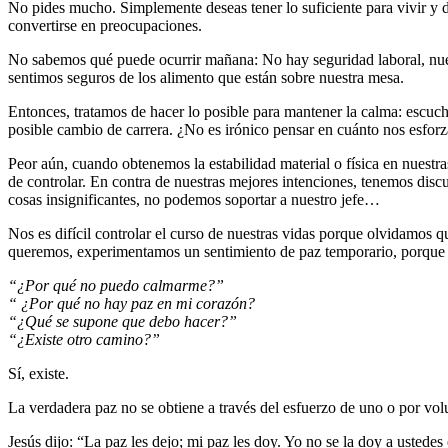
No pides mucho. Simplemente deseas tener lo suficiente para vivir y dis
convertirse en preocupaciones.
No sabemos qué puede ocurrir mañana: No hay seguridad laboral, nueva
sentimos seguros de los alimento que están sobre nuestra mesa.
Entonces, tratamos de hacer lo posible para mantener la calma: escuc
posible cambio de carrera. ¿No es irónico pensar en cuánto nos esfor
Peor aún, cuando obtenemos la estabilidad material o física en nuestra
de controlar. En contra de nuestras mejores intenciones, tenemos dis
cosas insignificantes, no podemos soportar a nuestro jefe…
Nos es difícil controlar el curso de nuestras vidas porque olvidamos q
queremos, experimentamos un sentimiento de paz temporario, porque to
“¿Por qué no puedo calmarme?”
“ ¿Por qué no hay paz en mi corazón?
“¿Qué se supone que debo hacer?”
“¿Existe otro camino?”
Sí, existe.
La verdadera paz no se obtiene a través del esfuerzo de uno o por vol
Jesús dijo: “La paz les dejo; mi paz les doy. Yo no se la doy a ustede