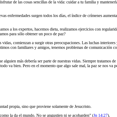
frutar de las cosas sencillas de la vida: cuidar a tu familia y mantener
s enfermedades surgen todos los días, el índice de crímenes aumenta c
hamos a los expertos, hacemos dieta, realizamos ejercicios con regulari
zamos para sólo obtener un poco de paz?
s vidas, comienzan a surgir otras preocupaciones. Las luchas interiores 
cutimos con familiares y amigos, tenemos problemas de comunicación con
ue alguien más debería ser parte de nuestras vidas. Siempre tratamos de 
do va bien. Pero en el momento que algo sale mal, la paz se nos va po
untad propia, sino que proviene solamente de Jesucristo.
s como la da el mundo. No se angustien ni se acobarden” (
Jn 14:27
).