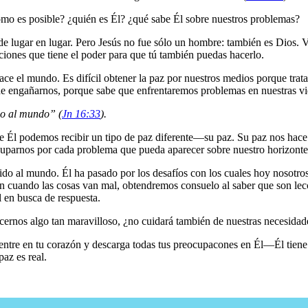
ómo es posible? ¿quién es Él? ¿qué sabe Él sobre nuestros problemas?
 de lugar en lugar. Pero Jesús no fue sólo un hombre: también es Dios. Vi
ciones que tiene el poder para que tú también puedas hacerlo.
 el mundo. Es difícil obtener la paz por nuestros medios porque trata
a de engañarnos, porque sabe que enfrentaremos problemas en nuestras vi
do al mundo” (
Jn 16:33
).
e Él podemos recibir un tipo de paz diferente—su paz. Su paz nos hace
ocuparnos por cada problema que pueda aparecer sobre nuestro horizonte
o al mundo. Él ha pasado por los desafíos con los cuales hoy nosotros
un cuando las cosas van mal, obtendremos consuelo al saber que son l
 en busca de respuesta.
recernos algo tan maravilloso, ¿no cuidará también de nuestras necesida
ntre en tu corazón y descarga todas tus preocupacones en Él—Él tiene el
az es real.