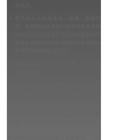
何信息;
您不会引入任何木马、病毒、逻辑炸
弹、电脑蠕虫或其他可能有害于本会网
站的程式或以其他方式允许未授权的控
制本会网站或访问本会网站或本会网站
所使用的网络和/或系统;
您的内容不会包含任何淫秽、诽谤、攻
击性的讯息;
您不会违反任何适用于地方、州、联邦
或国际法律法规的方式使用本会网站;
和
您不会做任何会干扰网站正常运作的事
情。
本会网站上的信息和服务仅供参考。 TJC