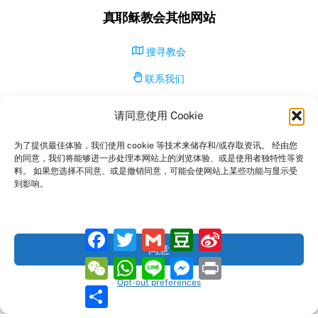
真耶稣教会其他网站
搜寻教会
联系我们
为何称为「真耶稣教会」？
请同意使用 Cookie
我们所敬拜的神是真神，因而祂的教会是真教会。
为了提供最佳体验，我们使用 cookie 等技术来储存和/或存取资讯。 经由您
的同意，我们将能够进一步处理本网站上的浏览体验、或是使用者独特性等资
料。 如果您选择不同意、或是撤销同意，可能会使网站上某些功能与显示受
主耶稣称自己为真葡萄树。
到影响。
教会，作为祂的身体，因此称为真教会。
F
T
G
D
S
真教会传扬的是真理，
a
w
m
o
i
同意
是由圣灵与神迹所共同证实的全备福音。
c
i
a
u
n
W
W
L
M
P
e
t
i
b
a
e
h
i
e
r
b
t
l
a
W
Opt-out preferences
C
a
n
s
i
o
分
e
n
e
（参考经文: 约壹五20; 约十五1, 5; 十七3)
h
t
e
s
n
o
享
r
i
a
s
e
t
k
b