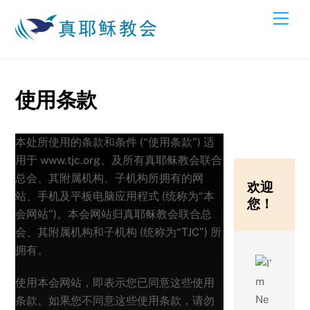
Skip
Men
to
content
使用条款
本处所使用的条款和条件 (“使用条款”) 适
用于 www.tjc.org、及所有真耶稣教会联合
总会、其附属机构、子机构所拥有的网
欢迎
站、手机及平板电脑应用程式 (统称为“本
您！
会网站”)。本会网站归真耶稣教会联合总
会、其附属机构和子机构 (统称为“TJC”) 所
拥有。
使用本会网站，即表示您已同意这些使用
条款。如果您不同意这些使用条款，请勿