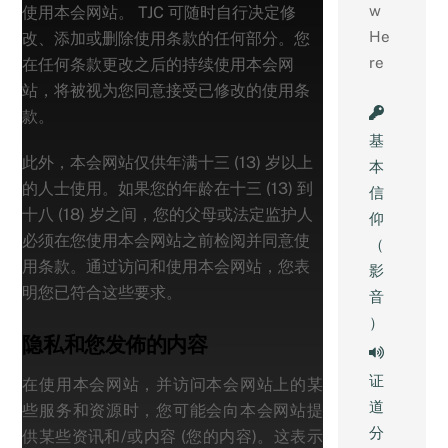
使用本会网站。 TJC 可随时自行决定修
改、添加或删除使用条款的任何部分。您
在任何条款更改之后的持续使用本会网
站，将被视为您同意接受已修改的使用条
款。
基
此外，本会网站仅供年满十三 (13) 岁以上
本
的人士使用。如果您的年龄在十三 (13) 到
信
十八 (18) 岁之间，您的父母或法定监护人
仰
必须在您使用本会网站之前检阅并同意使
（
用条款。通过访问和使用本会网站，您表
影
明您已符合这些要求。
音
）
隐私和您发佈的内容
证
在使用本会网站，并访问本会网站上的某
道
些服务和资源时，您可能会向本会网站提
分
供某些资讯和/或内容 (您的内容)。这表示