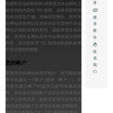
享
您拥有适当的权利和/或同意在本会网站上
提供您的内容给 TJC 使用。这表示您同意
您的内容是正确、准确和完整的。您对本
搜
会网站的使用以及您的内容均受制于本会
寻
网站之隐私政策的管制，该政策包含在此
教
处。使用本会网站及向本会网站提交您的
会
内容，表示您给予 TJC 使用在此隐私政策
中所述资料的权限。
联
系
您的帐户
我
们
要使用本会网站的某些部分，您可能会被
要求先建立一个帐户 (您的「帐户」)。您
同意在建立帐户时提供完整和准确的资
料。您应该对您的帐户的安全和所有您的
帐户之使用负责。如果您发现有任何安全
漏洞或您的帐户之使用是未经过授权的，
您同意立即通知 TJC。TJC 保留随时暂停、