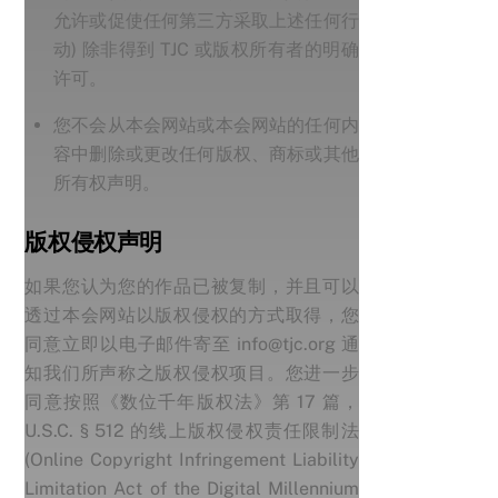
允许或促使任何第三方采取上述任何行
动) 除非得到 TJC 或版权所有者的明确
许可。
您不会从本会网站或本会网站的任何内
容中删除或更改任何版权、商标或其他
所有权声明。
版权侵权声明
如果您认为您的作品已被复制，并且可以
透过本会网站以版权侵权的方式取得，您
同意立即以电子邮件寄至 info@tjc.org 通
知我们所声称之版权侵权项目。您进一步
同意按照《数位千年版权法》第 17 篇，
U.S.C. § 512 的线上版权侵权责任限制法
(Online Copyright Infringement Liability
Limitation Act of the Digital Millennium