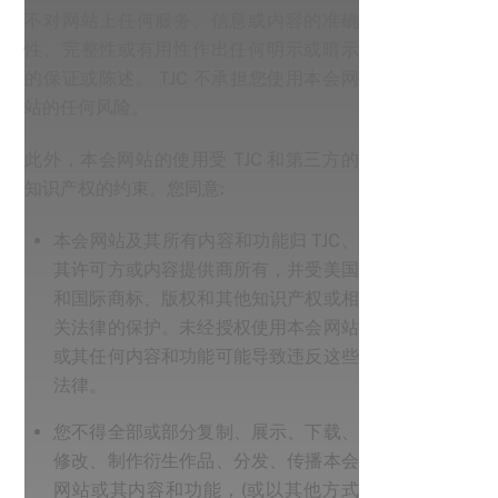
不对网站上任何服务、信息或内容的准确
性、完整性或有用性作出任何明示或暗示
的保证或陈述。 TJC 不承担您使用本会网
站的任何风险。
此外，本会网站的使用受 TJC 和第三方的
知识产权的约束。您同意:
本会网站及其所有内容和功能归 TJC、
其许可方或内容提供商所有，并受美国
和国际商标、版权和其他知识产权或相
关法律的保护。未经授权使用本会网站
或其任何内容和功能可能导致违反这些
法律。
您不得全部或部分复制、展示、下载、
修改、制作衍生作品、分发、传播本会
网站或其内容和功能，(或以其他方式