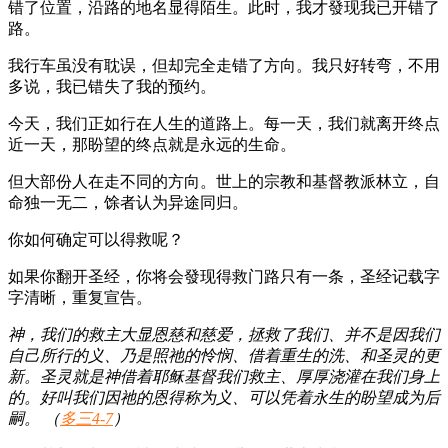
错了位置，沿路的地名显得陌生。此时，我才發现我已开错了
路。
我行车虽没有耽误，但却完全走错了方向。我只好转弯，不用
多说，我已错失了我的预约。
今天，我们正如行在人生的道路上。每一天，我们就离开终点
近一天，那盼望的终点就是永远的生命。
但大部份人在走不同的方向。世上的宗教和基督教派林立，自
命独一无二，馀者认为异途同归。
你如何确定可以得救呢？
如果你翻开圣经，你将会發现得救门路只有一条，圣经记载字
字清晰，重复宣告。
神，我们的救主大显恩慈和慈爱，拯救了我们、并不是因我们
自己所行的义、乃是照祂的怜悯、借着重生的洗、和圣灵的更
新。圣灵就是神借着耶稣基督我们救主、厚厚浇灌在我们身上
的。好叫我们因祂的恩得称为义、可以凭着永生的盼望成为后
嗣。 （
多三4-7
）