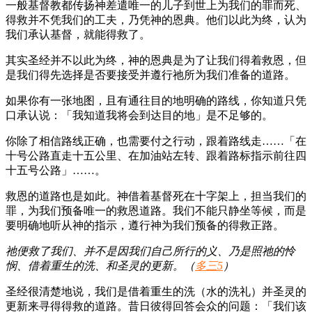
一般基督教都传扬神差遣唯一的儿子到世上为我们的罪而死、
得救并不凭我们的工夫，乃凭神的恩典。他们以此为终，认为
我们承认基督，就能得救了。
其实圣经并不以此为终，神的恩典是为了让我们得着救恩，但
是我们得先选择是否要接受并遵行祂所为我们准备的道路。
如果你有一张地图，且有通往目的地明确的路线，你知道只凭
口承认说：「我知道我将会到达目的地」是不足够的。
你除了相信路线正确，也需要付之行动，跟着路线走……「在
十号公路直走十五公里、在加油站左转、跟着路标指示前往四
十五号公路」……。
救恩的道路也是如此。神借着基督死在十字架上，担当我们的
罪，为我们预备唯一的救恩道路。我们不能只静坐等候，而是
要明确地听从神的指示，遵行神为我们预备的得救正路。
祂便救了我们、并不是因我们自己所行的义、乃是照祂的怜
悯、借着重生的洗、和圣灵的更新。（
多三5
）
圣经很清楚地说，我们是借着重生的洗（水的洗礼）并圣灵的
更新来寻得得救的道路。昔日彼得回答会众的问题：「我们该