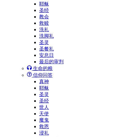
耶稣
圣经
教会
救赎
洗礼
洗脚礼
圣灵
圣餐礼
安息日
最后的审判
生命的粮
信仰问答
真神
耶稣
圣灵
圣经
世人
天使
魔鬼
救恩
浸礼