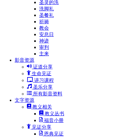
圣灵的洗
洗脚礼
圣餐礼
祈祷
教会
安息日
神迹
审判
主来
影音资源
证道分享
生命见证
讲习课程
圣乐分享
所有影音资料
文字资源
教义相关
教义丛书
福音小册
见证分享
恩典见证