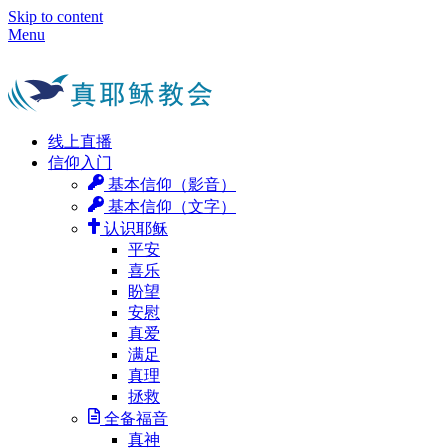
Skip to content
Menu
线上直播
信仰入门
基本信仰（影音）
基本信仰（文字）
认识耶稣
平安
喜乐
盼望
安慰
真爱
满足
真理
拯救
全备福音
真神