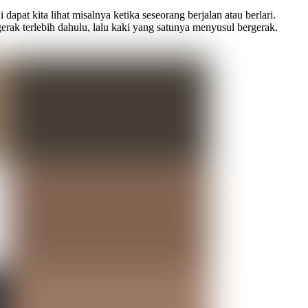
apat kita lihat misalnya ketika seseorang berjalan atau berlari.
erak terlebih dahulu, lalu kaki yang satunya menyusul bergerak.