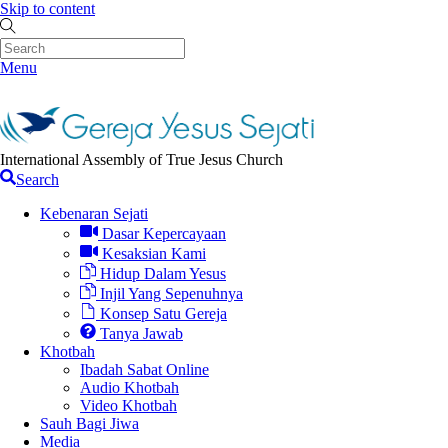
Skip to content
Menu
International Assembly of True Jesus Church
Search
Kebenaran Sejati
Dasar Kepercayaan
Kesaksian Kami
Hidup Dalam Yesus
Injil Yang Sepenuhnya
Konsep Satu Gereja
Tanya Jawab
Khotbah
Ibadah Sabat Online
Audio Khotbah
Video Khotbah
Sauh Bagi Jiwa
Media