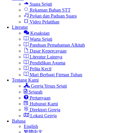
Suara Sejati
Rekaman Bahan STT
Pujian dan Paduan Suara
Video Pelatihan
Literatur
Kesaksian
Warta Sejati
Panduan Pemahaman Alkitab
Dasar Kepercayaan
Literatur Lainnya
Pendidikan Agama
Pelita Kecil
Mari Berbagi Firman Tuhan
Tentang Kami
Gereja Yesus Sejati
Sejarah
Pertanyaan
Hubungi Kami
Direktori Gereja
Lokasi Gereja
Bahasa
English
繁體中文