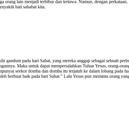
a orang lain menjadi terhibur dan tertawa. Namun, dengan perkataan,
yakiti hati sahabat kita.
lir gandum pada hari Sabat, yang mereka anggap sebagai sebuah perbua
tangannya. Maka untuk dapat mempersalahkan Tuhan Yesus, orang-ora
mpunyai seekor domba dan domba itu terjatuh ke dalam lobang pada h
leh berbuat baik pada hari Sabat.” Lalu Yesus pun meminta orang yan