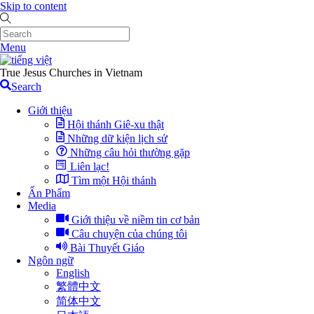
Skip to content
Menu
True Jesus Churches in Vietnam
Search
Giới thiệu
Hội thánh Giê-xu thật
Những dữ kiện lịch sử
Những câu hỏi thường gặp
Liên lạc!
Tìm một Hội thánh
Ấn Phẩm
Media
Giới thiệu về niềm tin cơ bản
Câu chuyện của chúng tôi
Bài Thuyết Giáo
Ngôn ngữ
English
繁體中文
简体中文