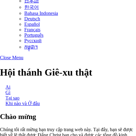
日本語
한국어
Bahasa Indonesia
Deutsch
Español
Français
Português
Русский
កម្ពុជា។
Close Menu
Hội thánh Giê-xu thật
Ai
Gì
Tại sao
Khi nào và Ở đâu
Chào mừng
Chúng tôi rất mừng bạn truy cập trang web này. Tại đây, bạn sẽ được
biết về lẽ thật được Đấng Christ ban cho và được các tông đồ kinh