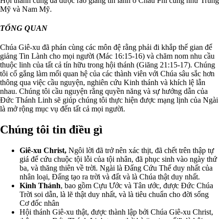
Hội thánh cũng đã được rao giảng tin lành ở Châu Phí cũng như Trung
Mỹ và Nam Mỹ.
TỔNG QUAN
Chúa Giê-xu đã phán cùng các môn đệ rằng phải đi khắp thế gian để
giảng Tin Lành cho mọi người (Mác 16:15-16) và chăm nom nhu cầu
thuộc linh của tất cả tín hữu trong hội thánh (Giăng 21:15-17). Chúng
tôi cố gắng làm mối quan hệ của các thành viên với Chúa sâu sắc hơn
thông qua việc cầu nguyện, nghiên cứu Kinh thánh và khích lệ lẫn
nhau. Chúng tôi cầu nguyện rằng quyền năng và sự hướng dẫn của
Đức Thánh Linh sẽ giúp chúng tôi thực hiện được mạng lịnh của Ngài
là mở rộng mục vụ đến tất cả mọi người.
Chúng tôi tin điều gì
Giê-xu Christ,
Ngôi lời đã trở nên xác thịt, đã chết trên thập tự
giá để cứu chuộc tội lỗi của tội nhân, đã phục sinh vào ngày thứ
ba, và thăng thiên về trời. Ngài là Đấng Cứu Thế duy nhất của
nhân loại, Đấng tạo ra trời và đất và là Chúa thật duy nhất.
Kinh Thánh
, bao gồm Cựu Ước và Tân ước, được Đức Chúa
Trời soi dẫn, là lẽ thật duy nhất, và là tiêu chuẩn cho đời sống
Cơ đốc nhân
Hội thánh Giê-xu thật, được thành lập bởi Chúa Giê-xu Christ,