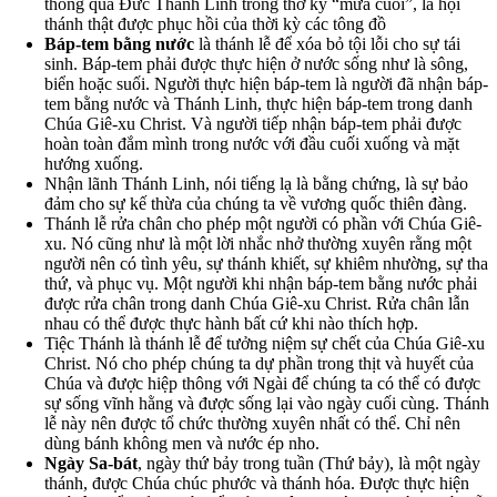
thông qua Đức Thánh Linh trong thờ kỳ “mưa cuối”, là hội
thánh thật được phục hồi của thời kỳ các tông đồ
Báp-tem bằng nước
là thánh lễ để xóa bỏ tội lỗi cho sự tái
sinh. Báp-tem phải được thực hiện ở nước sống như là sông,
biển hoặc suối. Người thực hiện báp-tem là người đã nhận báp-
tem bằng nước và Thánh Linh, thực hiện báp-tem trong danh
Chúa Giê-xu Christ. Và người tiếp nhận báp-tem phải được
hoàn toàn đắm mình trong nước với đầu cuối xuống và mặt
hướng xuống.
Nhận lãnh Thánh Linh, nói tiếng lạ là bằng chứng, là sự bảo
đảm cho sự kế thừa của chúng ta về vương quốc thiên đàng.
Thánh lễ rửa chân cho phép một người có phần với Chúa Giê-
xu. Nó cũng như là một lời nhắc nhở thường xuyên rằng một
người nên có tình yêu, sự thánh khiết, sự khiêm nhường, sự tha
thứ, và phục vụ. Một người khi nhận báp-tem bằng nước phải
được rửa chân trong danh Chúa Giê-xu Christ. Rửa chân lẫn
nhau có thể được thực hành bất cứ khi nào thích hợp.
Tiệc Thánh là thánh lễ để tưởng niệm sự chết của Chúa Giê-xu
Christ. Nó cho phép chúng ta dự phần trong thịt và huyết của
Chúa và được hiệp thông với Ngài để chúng ta có thể có được
sự sống vĩnh hằng và được sống lại vào ngày cuối cùng. Thánh
lễ này nên được tổ chức thường xuyên nhất có thể. Chỉ nên
dùng bánh không men và nước ép nho.
Ngày Sa-bát
, ngày thứ bảy trong tuần (Thứ bảy), là một ngày
thánh, được Chúa chúc phước và thánh hóa. Được thực hiện