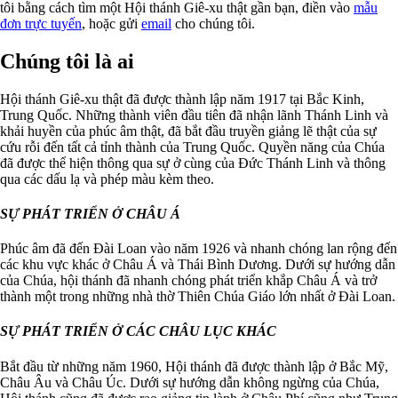
tôi bằng cách tìm một Hội thánh Giê-xu thật gần bạn, điền vào
mẫu
đơn trực tuyến
, hoặc gửi
email
cho chúng tôi.
Chúng tôi là ai
Hội thánh Giê-xu thật đã được thành lập năm 1917 tại Bắc Kinh,
Trung Quốc. Những thành viên đầu tiên đã nhận lãnh Thánh Linh và
khải huyền của phúc âm thật, đã bắt đầu truyền giảng lẽ thật của sự
cứu rỗi đến tất cả tỉnh thành của Trung Quốc. Quyền năng của Chúa
đã được thể hiện thông qua sự ở cùng của Đức Thánh Linh và thông
qua các dấu lạ và phép màu kèm theo.
SỰ PHÁT TRIỂN Ở CHÂU Á
Phúc âm đã đến Đài Loan vào năm 1926 và nhanh chóng lan rộng đến
các khu vực khác ở Châu Á và Thái Bình Dương. Dưới sự hướng dẫn
của Chúa, hội thánh đã nhanh chóng phát triển khắp Châu Á và trở
thành một trong những nhà thờ Thiên Chúa Giáo lớn nhất ở Đài Loan.
SỰ PHÁT TRIỂN Ở CÁC CHÂU LỤC KHÁC
Bắt đầu từ những năm 1960, Hội thánh đã được thành lập ở Bắc Mỹ,
Châu Âu và Châu Úc. Dưới sự hướng dẫn không ngừng của Chúa,