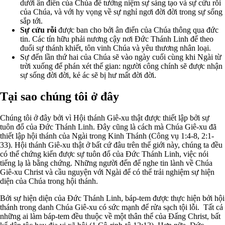
dưới ân điển của Chúa để tưởng niệm sự sáng tạo và sự cứu rỗi
của Chúa, và với hy vọng về sự nghỉ ngơi đời đời trong sự sống
sắp tới.
Sự cứu rỗi
được ban cho bởi ân điển của Chúa thông qua đức
tin. Các tín hữu phải nương cậy nơi Đức Thánh Linh để theo
đuổi sự thánh khiết, tôn vinh Chúa và yêu thương nhân loại.
Sự đến lần thứ hai của Chúa sẽ vào ngày cuối cùng khi Ngài từ
trời xuống để phán xét thế gian: người công chính sẽ được nhận
sự sống đời đời, kẻ ác sẽ bị hư mất đời đời.
Tại sao chúng tôi ở đây
Chúng tôi ở đây bởi vì Hội thánh Giê-xu thật được thiết lập bởi sự
tuôn đổ của Đức Thánh Linh. Đây cũng là cách mà Chúa Giê-xu đã
thiết lập hội thánh của Ngài trong Kinh Thánh (Công vụ 1:4-8, 2:1-
33). Hội thánh Giê-xu thật ở bất cứ đâu trên thế giới này, chúng ta đều
có thể chứng kiến được sự tuôn đổ của Đức Thánh Linh, việc nói
tiếng lạ là bằng chứng. Những người đến để nghe tin lành về Chúa
Giê-xu Christ và cầu nguyện với Ngài để có thể trải nghiệm sự hiện
diện của Chúa trong hội thánh.
Bởi sự hiện diện của Đức Thánh Linh, báp-tem được thực hiện bởi hội
thánh trong danh Chúa Giê-xu có sức mạnh để rửa sạch tội lỗi. Tất cả
những ai làm báp-tem đều thuộc về một thân thể của Đấng Christ, bất