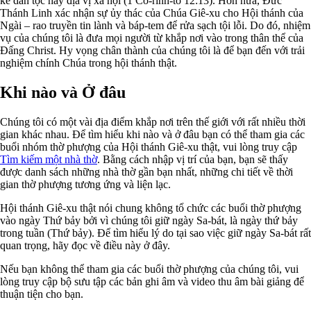
kể dân tộc hay địa vị xã hội (1 Cô-rinh-tô 12:13). Hơn nữa, Đức
Thánh Linh xác nhận sự ủy thác của Chúa Giê-xu cho Hội thánh của
Ngài – rao truyền tin lành và báp-tem để rửa sạch tội lỗi. Do đó, nhiệm
vụ của chúng tôi là đưa mọi người từ khắp nơi vào trong thân thể của
Đấng Christ. Hy vọng chân thành của chúng tôi là để bạn đến với trải
nghiệm chính Chúa trong hội thánh thật.
Khi nào và Ở đâu
Chúng tôi có một vài địa điểm khắp nơi trên thế giới với rất nhiều thời
gian khác nhau. Để tìm hiểu khi nào và ở đâu bạn có thể tham gia các
buổi nhóm thờ phượng của Hội thánh Giê-xu thật, vui lòng truy cập
Tìm kiếm một nhà thờ
. Bằng cách nhập vị trí của bạn, bạn sẽ thấy
được danh sách những nhà thờ gần bạn nhất, những chi tiết về thời
gian thờ phượng tương ứng và liện lạc.
Hội thánh Giê-xu thật nói chung không tổ chức các buổi thờ phượng
vào ngày Thứ bảy bởi vì chúng tôi giữ ngày Sa-bát, là ngày thứ bảy
trong tuần (Thứ bảy). Để tìm hiểu lý do tại sao việc giữ ngày Sa-bát rất
quan trọng, hãy đọc về điều này ở đây.
Nếu bạn không thể tham gia các buổi thờ phượng của chúng tôi, vui
lòng truy cập bộ sưu tập các bản ghi âm và video thu âm bài giảng để
thuận tiện cho bạn.