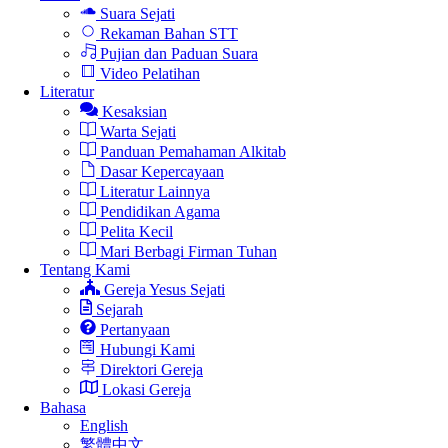
Suara Sejati
Rekaman Bahan STT
Pujian dan Paduan Suara
Video Pelatihan
Literatur
Kesaksian
Warta Sejati
Panduan Pemahaman Alkitab
Dasar Kepercayaan
Literatur Lainnya
Pendidikan Agama
Pelita Kecil
Mari Berbagi Firman Tuhan
Tentang Kami
Gereja Yesus Sejati
Sejarah
Pertanyaan
Hubungi Kami
Direktori Gereja
Lokasi Gereja
Bahasa
English
繁體中文