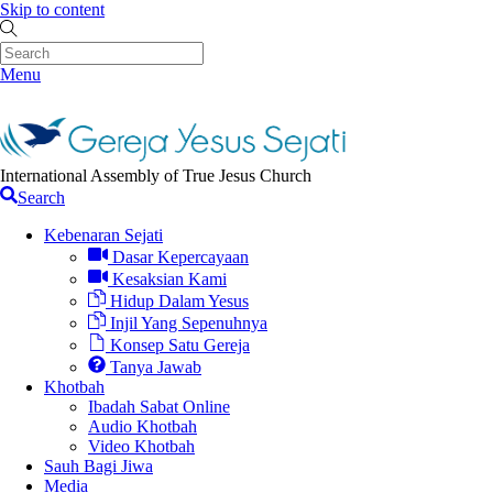
Skip to content
Menu
International Assembly of True Jesus Church
Search
Kebenaran Sejati
Dasar Kepercayaan
Kesaksian Kami
Hidup Dalam Yesus
Injil Yang Sepenuhnya
Konsep Satu Gereja
Tanya Jawab
Khotbah
Ibadah Sabat Online
Audio Khotbah
Video Khotbah
Sauh Bagi Jiwa
Media