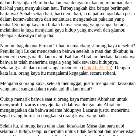
dalam Perjanjian Baru berkaitan erat dengan makanan, minuman dan
hal-hal yang menyukakan hati. Terbayangkah kita betapa berlimpah
hartanya? Sebab setiap hari, hari demi hari, ia dapat mengadakan pesta
dalam kemewahannya dan senantiasa mengenakan pakaian yang
mahal! Si orang kaya ini bukan hanya seorang yang sangat berada,
melainkan ia juga menjalani gaya hidup yang mewah dan glamor.
Betapa suksesnya hidup dia!
Namun, bagaimana Firman Tuhan memandang si orang kaya tersebut?
Penulis Injil Lukas mencatatkan bahwa setelah ia mati dan dikubur, ia
menderita sengsara di alam maut. Bahkan Abraham berkata kepadanya
bahwa ia telah menerima segala yang baik sewaktu hidupnya,
sekarang ia di alam maut sangat menderita (
Luk 16:23
,
25
). Dengan
kata lain, orang kaya itu mengalami kegagalan secara rohani.
Mengapa si orang kaya, setelah meninggal, justru mengalami kesakitan
yang amat sangat dalam nyala api di alam maut?
Cukup menarik bahwa saat si orang kaya meminta Abraham untuk
menyuruh Lazarus menyejukkan lidahnya dengan air, Abraham
mengingatkan dia bahwa selama hidupnya Lazarus justru menerima
segala yang buruk–sedangkan si orang kaya, yang baik.
Selain itu, si orang kaya tahu akan kesaksian Musa dan para nabi
selama ia hidup, tetapi ia memilih untuk tidak bertobat dan meneruskan