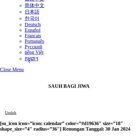
简体中文
日本語
한국어
Deutsch
Español
Français
Português
Русский
tiếng Việt
កម្ពុជា។
Close Menu
SAUH BAGI JIWA
Kegagalan Si Orang Kaya
Unduh
[su_icon icon=”icon: calendar” color=”#d19636″ size=”18″
shape_size=”4″ radius=”36″] Renungan Tanggal: 30 Jan 2024