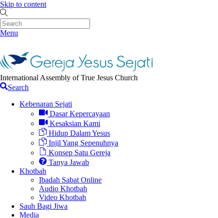
Skip to content
Menu
International Assembly of True Jesus Church
Search
Kebenaran Sejati
Dasar Kepercayaan
Kesaksian Kami
Hidup Dalam Yesus
Injil Yang Sepenuhnya
Konsep Satu Gereja
Tanya Jawab
Khotbah
Ibadah Sabat Online
Audio Khotbah
Video Khotbah
Sauh Bagi Jiwa
Media