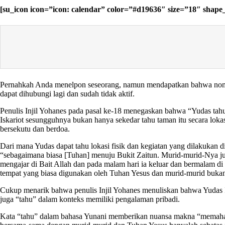
[su_icon icon=”icon: calendar” color=”#d19636″ size=”18″ shap
Pernahkah Anda menelpon seseorang, namun mendapatkan bahwa nomor te
dapat dihubungi lagi dan sudah tidak aktif.
Penulis Injil Yohanes pada pasal ke-18 menegaskan bahwa “Yudas tahu
Iskariot sesungguhnya bukan hanya sekedar tahu taman itu secara lok
bersekutu dan berdoa.
Dari mana Yudas dapat tahu lokasi fisik dan kegiatan yang dilakukan 
“sebagaimana biasa [Tuhan] menuju Bukit Zaitun. Murid-murid-Nya ju
mengajar di Bait Allah dan pada malam hari ia keluar dan bermalam d
tempat yang biasa digunakan oleh Tuhan Yesus dan murid-murid bukan h
Cukup menarik bahwa penulis Injil Yohanes menuliskan bahwa Yudas Isk
juga “tahu” dalam konteks memiliki pengalaman pribadi.
Kata “tahu” dalam bahasa Yunani memberikan nuansa makna “memahami s