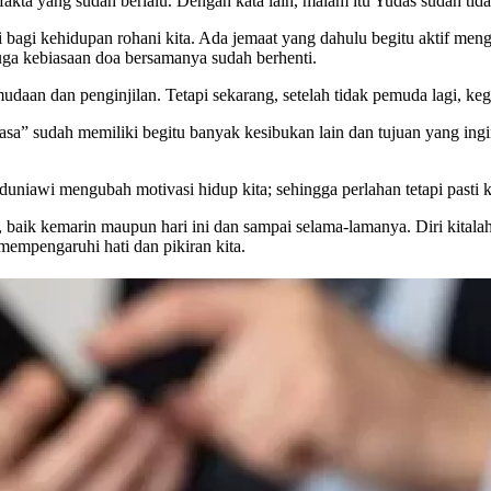
ta yang sudah berlalu. Dengan kata lain, malam itu Yudas sudah tidak
 bagi kehidupan rohani kita. Ada jemaat yang dahulu begitu aktif meng
uga kebiasaan doa bersamanya sudah berhenti.
aan dan penginjilan. Tetapi sekarang, setelah tidak pemuda lagi, keg
wasa” sudah memiliki begitu banyak kesibukan lain dan tujuan yang in
 duniawi mengubah motivasi hidup kita; sehingga perlahan tetapi pasti
, baik kemarin maupun hari ini dan sampai selama-lamanya. Diri kitala
 mempengaruhi hati dan pikiran kita.