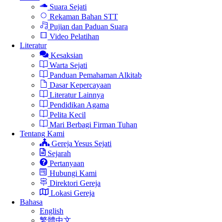
Suara Sejati
Rekaman Bahan STT
Pujian dan Paduan Suara
Video Pelatihan
Literatur
Kesaksian
Warta Sejati
Panduan Pemahaman Alkitab
Dasar Kepercayaan
Literatur Lainnya
Pendidikan Agama
Pelita Kecil
Mari Berbagi Firman Tuhan
Tentang Kami
Gereja Yesus Sejati
Sejarah
Pertanyaan
Hubungi Kami
Direktori Gereja
Lokasi Gereja
Bahasa
English
繁體中文