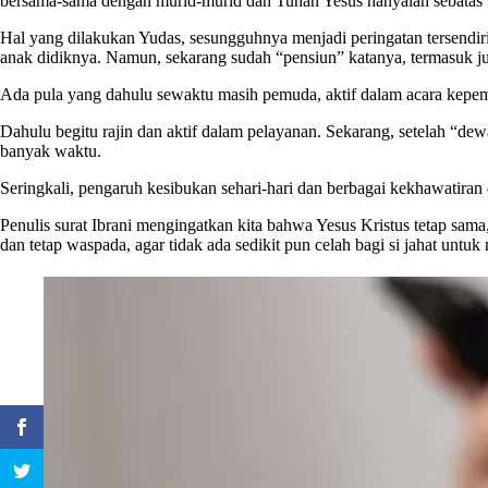
bersama-sama dengan murid-murid dan Tuhan Yesus hanyalah sebatas fak
Hal yang dilakukan Yudas, sesungguhnya menjadi peringatan tersendiri
anak didiknya. Namun, sekarang sudah “pensiun” katanya, termasuk j
Ada pula yang dahulu sewaktu masih pemuda, aktif dalam acara kepemud
Dahulu begitu rajin dan aktif dalam pelayanan. Sekarang, setelah “de
banyak waktu.
Seringkali, pengaruh kesibukan sehari-hari dan berbagai kekhawatiran
Penulis surat Ibrani mengingatkan kita bahwa Yesus Kristus tetap sama
dan tetap waspada, agar tidak ada sedikit pun celah bagi si jahat untuk