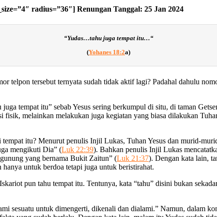
e_size=”4″ radius=”36″] Renungan Tanggal: 25 Jan 2024
“
Yudas…tahu juga tempat itu…
“
(
Yohanes 18:2
a
)
lpon tersebut ternyata sudah tidak aktif lagi? Padahal dahulu nomor 
 juga tempat itu” sebab Yesus sering berkumpul di situ, di taman Get
asi fisik, melainkan melakukan juga kegiatan yang biasa dilakukan Tu
di tempat itu? Menurut penulis Injil Lukas, Tuhan Yesus dan murid-mur
ga mengikuti Dia” (
Luk 22:39
). Bahkan penulis Injil Lukas mencatatk
i gunung yang bernama Bukit Zaitun” (
Luk 21:37
). Dengan kata lain,
anya untuk berdoa tetapi juga untuk beristirahat.
ariot pun tahu tempat itu. Tentunya, kata “tahu” disini bukan sekada
esuatu untuk dimengerti, dikenali dan dialami.” Namun, dalam kontek