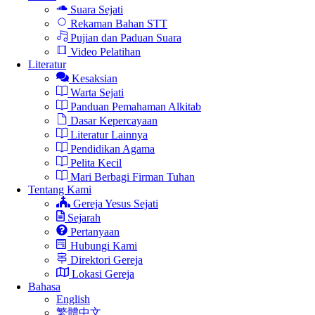
Suara Sejati
Rekaman Bahan STT
Pujian dan Paduan Suara
Video Pelatihan
Literatur
Kesaksian
Warta Sejati
Panduan Pemahaman Alkitab
Dasar Kepercayaan
Literatur Lainnya
Pendidikan Agama
Pelita Kecil
Mari Berbagi Firman Tuhan
Tentang Kami
Gereja Yesus Sejati
Sejarah
Pertanyaan
Hubungi Kami
Direktori Gereja
Lokasi Gereja
Bahasa
English
繁體中文