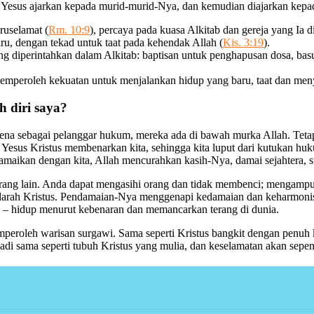
ng Yesus ajarkan kepada murid-murid-Nya, dan kemudian diajarkan kepad
ruselamat (
Rm. 10:9
), percaya pada kuasa Alkitab dan gereja yang Ia d
u, dengan tekad untuk taat pada kehendak Allah (
Kis. 3:19
).
ng diperintahkan dalam Alkitab: baptisan untuk penghapusan dosa, b
emperoleh kekuatan untuk menjalankan hidup yang baru, taat dan men
 diri saya?
arena sebagai pelanggar hukum, mereka ada di bawah murka Allah. Tetap
sus Kristus membenarkan kita, sehingga kita luput dari kutukan hukum
damaikan dengan kita, Allah mencurahkan kasih-Nya, damai sejahtera, 
ng lain. Anda dapat mengasihi orang dan tidak membenci; mengampuni 
lui darah Kristus. Pendamaian-Nya menggenapi kedamaian dan keharmoni
” – hidup menurut kebenaran dan memancarkan terang di dunia.
emperoleh warisan surgawi. Sama seperti Kristus bangkit dengan penuh 
di sama seperti tubuh Kristus yang mulia, dan keselamatan akan sepe