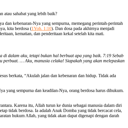
 atau sahabat yang lebih baik?
-Nya dan kebenaran-Nya yang sempurna, memegang perintah-perintah
ya, kita berdosa (
1Yoh. 1:10
). Dan dosa pada akhirnya menjadi
itaan, kematian, dan penderitaan kekal setelah kita mati.
 di dalam aku, tetapi bukan hal berbuat apa yang baik. 7:19 Sebab
 aku perbuat. … Aku, manusia celaka! Siapakah yang akan melepaskan
Yesus berkata, “Akulah jalan dan kebenaran dan hidup. Tidak ada
n-Nya yang sempurna dan keadilan-Nya, orang berdosa harus dihukum.
ntara. Karena itu, Allah turun ke dunia sebagai manusia dalam diri
ap tidak berdosa. Ia adalah Anak Domba yang tidak bercacat cela,
ratan hukum Allah, yang tidak akan dapat digenapi dengan darah