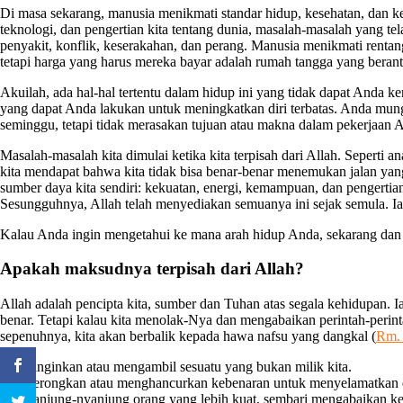
Di masa sekarang, manusia menikmati standar hidup, kesehatan, dan ke
teknologi, dan pengertian kita tentang dunia, masalah-masalah yang tel
penyakit, konflik, keserakahan, dan perang. Manusia menikmati renta
tetapi harga yang harus mereka bayar adalah rumah tangga yang beran
Akuilah, ada hal-hal tertentu dalam hidup ini yang tidak dapat Anda
yang dapat Anda lakukan untuk meningkatkan diri terbatas. Anda mung
seminggu, tetapi tidak merasakan tujuan atau makna dalam pekerjaan
Masalah-masalah kita dimulai ketika kita terpisah dari Allah. Seperti an
kita mendapat bahwa kita tidak bisa benar-benar menemukan jalan yan
sumber daya kita sendiri: kekuatan, energi, kemampuan, dan pengerti
Sesungguhnya, Allah telah menyediakan semuanya ini sejak semula. I
Kalau Anda ingin mengetahui ke mana arah hidup Anda, sekarang dan 
Apakah maksudnya terpisah dari Allah?
Allah adalah pencipta kita, sumber dan Tuhan atas segala kehidupan. I
benar. Tetapi kalau kita menolak-Nya dan mengabaikan perintah-perint
sepenuhnya, kita akan berbalik kepada hawa nafsu yang dangkal (
Rm. 
Menginginkan atau mengambil sesuatu yang bukan milik kita.
Menyerongkan atau menghancurkan kebenaran untuk menyelamatkan di
Menyanjung-nyanjung orang yang lebih kuat, sembari mengabaikan ke