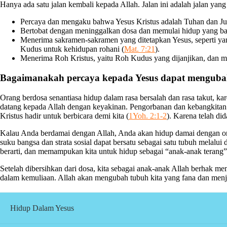
Hanya ada satu jalan kembali kepada Allah. Jalan ini adalah jalan ya
Percaya dan mengaku bahwa Yesus Kristus adalah Tuhan dan Ju
Bertobat dengan meninggalkan dosa dan memulai hidup yang bar
Menerima sakramen-sakramen yang ditetapkan Yesus, seperti ya
Kudus untuk kehidupan rohani (
Mat. 7:21
).
Menerima Roh Kristus, yaitu Roh Kudus yang dijanjikan, dan m
Bagaimanakah percaya kepada Yesus dapat mengubah
Orang berdosa senantiasa hidup dalam rasa bersalah dan rasa takut, k
datang kepada Allah dengan keyakinan. Pengorbanan dan kebangkitan Ye
Kristus hadir untuk berbicara demi kita (
1Yoh. 2:1-2
). Karena telah di
Kalau Anda berdamai dengan Allah, Anda akan hidup damai dengan ora
suku bangsa dan strata sosial dapat bersatu sebagai satu tubuh mela
berarti, dan memampukan kita untuk hidup sebagai “anak-anak terang
Setelah dibersihkan dari dosa, kita sebagai anak-anak Allah berhak m
dalam kemuliaan. Allah akan mengubah tubuh kita yang fana dan menja
Hidup Dalam Yesus