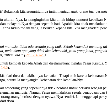
 Bukankah kita sesungguhnya ingin menjadi anak, orang tua, pasangan
aitu ukuran-Nya. Ia menginginkan kita untuk hidup menurut kebaikan
i dan melayani-Nya dengan sepenuh hati. Apabila kita tidak melakukann
anpa hidup rohani yang Ia berikan kepada kita, kita menghadapi pender
gai manusia, tidak ada sesuatu yang baik. Sebab kehendak memang ada
uat, melainkan apa yang tidak aku kehendaki, yaitu yang jahat, yang
s, Tuhan kita.” (
Rm. 7:18-25
)
untuk kembali kepada Allah dan diselamatkan: melalui Yesus Kristus. 
 14:6
).
 kita dari dosa dan akibatnya: kematian. Tetapi oleh karena kebenara
ga, berarti Ia menyangkal kebenaran dan keadilan-Nya.
i seseorang yang sepenuhnya tidak berdosa untuk berlaku sebagai pera
kelemahan manusia. Namun Yesus mengalahkan segala pencobaan dan tet
orang-orang berdosa dengan nyawa-Nya sendiri. Ia menggenapi persya
dari dosa.