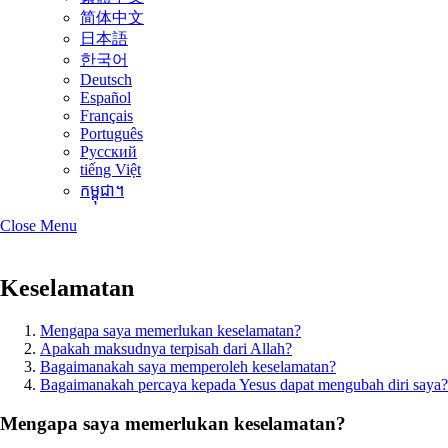
简体中文
日本語
한국어
Deutsch
Español
Français
Português
Русский
tiếng Việt
កម្ពុជា។
Close Menu
Keselamatan
Mengapa saya memerlukan keselamatan?
Apakah maksudnya terpisah dari Allah?
Bagaimanakah saya memperoleh keselamatan?
Bagaimanakah percaya kepada Yesus dapat mengubah diri saya?
Mengapa saya memerlukan keselamatan?