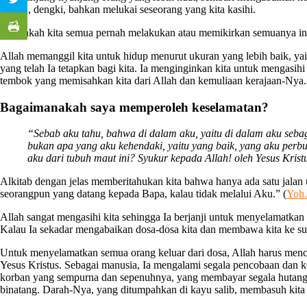
Marah, dengki, bahkan melukai seseorang yang kita kasihi.
Bukankah kita semua pernah melakukan atau memikirkan semuanya ini?
Allah memanggil kita untuk hidup menurut ukuran yang lebih baik, y
yang telah Ia tetapkan bagi kita. Ia menginginkan kita untuk mengasih
tembok yang memisahkan kita dari Allah dan kemuliaan kerajaan-Nya. T
Bagaimanakah saya memperoleh keselamatan?
“Sebab aku tahu, bahwa di dalam aku, yaitu di dalam aku seba
bukan apa yang aku kehendaki, yaitu yang baik, yang aku perb
aku dari tubuh maut ini? Syukur kepada Allah! oleh Yesus Kristu
Alkitab dengan jelas memberitahukan kita bahwa hanya ada satu jalan 
seorangpun yang datang kepada Bapa, kalau tidak melalui Aku.” (
Yoh.
Allah sangat mengasihi kita sehingga Ia berjanji untuk menyelamatkan
Kalau Ia sekadar mengabaikan dosa-dosa kita dan membawa kita ke sur
Untuk menyelamatkan semua orang keluar dari dosa, Allah harus mencar
Yesus Kristus. Sebagai manusia, Ia mengalami segala pencobaan dan 
korban yang sempurna dan sepenuhnya, yang membayar segala hutang 
binatang. Darah-Nya, yang ditumpahkan di kayu salib, membasuh kita 