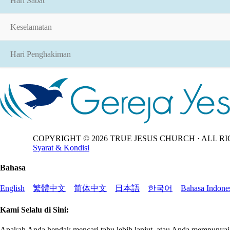
Hari Sabat
Keselamatan
Hari Penghakiman
COPYRIGHT ©
2026
TRUE JESUS CHURCH · ALL RI
Syarat & Kondisi
Bahasa
English
繁體中文
简体中文
日本語
한국어
Bahasa Indone
Kami Selalu di Sini:
Apakah Anda hendak mencari tahu lebih lanjut, atau Anda mempunyai pe