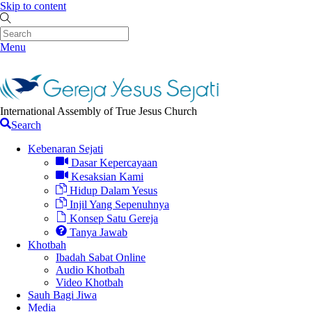
Skip to content
Menu
International Assembly of True Jesus Church
Search
Kebenaran Sejati
Dasar Kepercayaan
Kesaksian Kami
Hidup Dalam Yesus
Injil Yang Sepenuhnya
Konsep Satu Gereja
Tanya Jawab
Khotbah
Ibadah Sabat Online
Audio Khotbah
Video Khotbah
Sauh Bagi Jiwa
Media