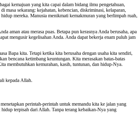
erbagai kemajuan yang kita capai dalam bidang ilmu pengetahuan,
di masa sekarang: kejahatan, kebencian, diskriminasi, kelaparan,
iri hidup mereka. Manusia menikmati kemakmuran yang berlimpah ruah,
 Anda aman atau merasa puas. Betapa pun kerasnya Anda berusaha, apa
 dapat mengusir kegelisahan Anda. Anda dapat bekerja enam puluh jam
uasa Bapa kita. Tetapi ketika kita berusaha dengan usaha kita sendiri,
atkan bencana ketimbang keuntungan. Kita merasakan batas-batas
 Kita membutuhkan kemurahan, kasih, tuntunan, dan hidup-Nya.
li kepada Allah.
ah menetapkan perintah-perintah untuk memandu kita ke jalan yang
 hidup terpisah dari Allah. Tanpa terang kebaikan-Nya yang