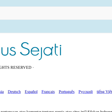
GHTS RESERVED ·
sia
Deutsch
Español
Français
Português
Русский
tiếng Việt
rtanyaan atau komentar tentang gereja atau situs ini? Silakan hubung