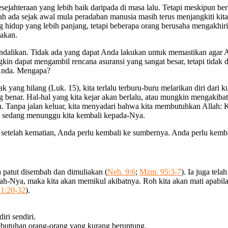
sejahteraan yang lebih baik daripada di masa lalu. Tetapi meskipun b
ah ada sejak awal mula peradaban manusia masih terus menjangkiti kita 
ng hidup yang lebih panjang, tetapi beberapa orang berusaha mengakh
takan.
 kendalikan. Tidak ada yang dapat Anda lakukan untuk memastikan agar
kin dapat mengambil rencana asuransi yang sangat besar, tetapi tidak
 Anda. Mengapa?
ak yang hilang (Luk. 15), kita terlalu terburu-buru melarikan diri dari k
g benar. Hal-hal yang kita kejar akan berlalu, atau mungkin mengakib
an. Tanpa jalan keluar, kita menyadari bahwa kita membutuhkan Allah:
a sedang menunggu kita kembali kepada-Nya.
setelah kematian, Anda perlu kembali ke sumbernya. Anda perlu kemba
a patut disembah dan dimuliakan (
Neh. 9:6
;
Mzm. 95:3-7
). Ia juga tel
ah-Nya, maka kita akan memikul akibatnya. Roh kita akan mati apabila
1:20-32
).
ri sendiri.
butuhan orang-orang yang kurang beruntung.