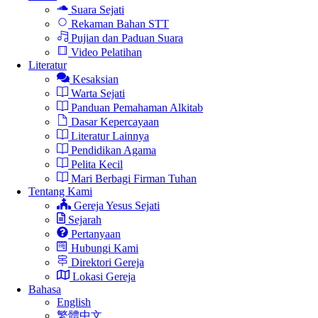
Suara Sejati
Rekaman Bahan STT
Pujian dan Paduan Suara
Video Pelatihan
Literatur
Kesaksian
Warta Sejati
Panduan Pemahaman Alkitab
Dasar Kepercayaan
Literatur Lainnya
Pendidikan Agama
Pelita Kecil
Mari Berbagi Firman Tuhan
Tentang Kami
Gereja Yesus Sejati
Sejarah
Pertanyaan
Hubungi Kami
Direktori Gereja
Lokasi Gereja
Bahasa
English
繁體中文