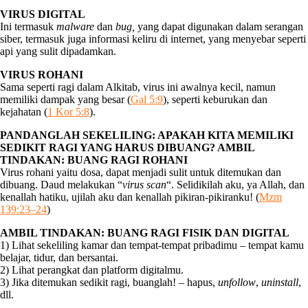
VIRUS DIGITAL
Ini termasuk
malware
dan
bug,
yang dapat digunakan dalam serangan
siber, termasuk juga informasi keliru di internet, yang menyebar seperti
api yang sulit dipadamkan.
VIRUS ROHANI
Sama seperti ragi dalam Alkitab, virus ini awalnya kecil, namun
memiliki dampak yang besar (
Gal 5:9
), seperti keburukan dan
kejahatan (
1 Kor 5:8
).
PANDANGLAH SEKELILING: APAKAH KITA MEMILIKI
SEDIKIT RAGI YANG HARUS DIBUANG? AMBIL
TINDAKAN: BUANG RAGI ROHANI
Virus rohani yaitu dosa, dapat menjadi sulit untuk ditemukan dan
dibuang. Daud melakukan “
virus scan
“.
Selidikilah aku, ya Allah, dan
kenallah hatiku, ujilah aku dan kenallah pikiran-pikiranku! (
Mzm
139:23–24
)
AMBIL TINDAKAN: BUANG RAGI FISIK DAN DIGITAL
1) Lihat sekeliling kamar dan tempat-tempat pribadimu – tempat kamu
belajar, tidur, dan bersantai.
2) Lihat perangkat dan platform digitalmu.
3) Jika ditemukan sedikit ragi, buanglah! – hapus,
unfollow
,
uninstall
,
dll.