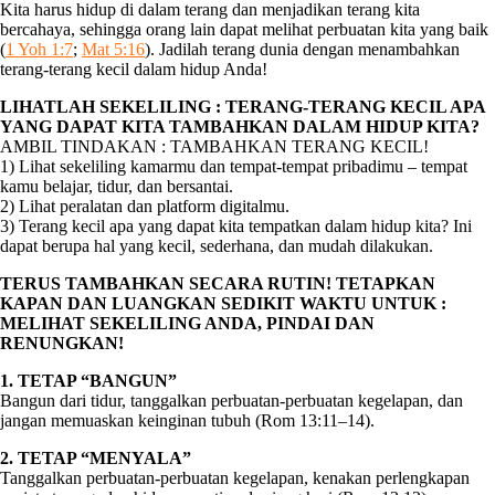
Kita harus hidup di dalam terang dan menjadikan terang kita
bercahaya, sehingga orang lain dapat melihat perbuatan kita yang baik
(
1 Yoh 1:7
;
Mat 5:16
). Jadilah terang dunia dengan menambahkan
terang-terang kecil dalam hidup Anda!
LIHATLAH SEKELILING : TERANG-TERANG KECIL APA
YANG DAPAT KITA TAMBAHKAN DALAM HIDUP KITA?
AMBIL TINDAKAN : TAMBAHKAN TERANG KECIL!
1) Lihat sekeliling kamarmu dan tempat-tempat pribadimu – tempat
kamu belajar, tidur, dan bersantai.
2) Lihat peralatan dan platform digitalmu.
3) Terang kecil apa yang dapat kita tempatkan dalam hidup kita? Ini
dapat berupa hal yang kecil, sederhana, dan mudah dilakukan.
TERUS TAMBAHKAN SECARA RUTIN! TETAPKAN
KAPAN DAN LUANGKAN SEDIKIT WAKTU UNTUK :
MELIHAT SEKELILING ANDA, PINDAI DAN
RENUNGKAN!
1. TETAP “BANGUN”
Bangun dari tidur, tanggalkan perbuatan-perbuatan kegelapan, dan
jangan memuaskan keinginan tubuh (Rom 13:11–14).
2. TETAP “MENYALA”
Tanggalkan perbuatan-perbuatan kegelapan, kenakan perlengkapan