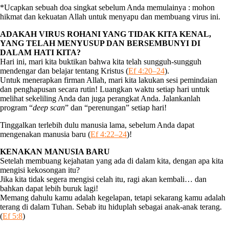
*Ucapkan sebuah doa singkat sebelum Anda memulainya : mohon
hikmat dan kekuatan Allah untuk menyapu dan membuang virus ini.
ADAKAH VIRUS ROHANI YANG TIDAK KITA KENAL,
YANG TELAH MENYUSUP DAN BERSEMBUNYI DI
DALAM HATI KITA?
Hari ini, mari kita buktikan bahwa kita telah sungguh-sungguh
mendengar dan belajar tentang Kristus (
Ef 4:20–24
).
Untuk menerapkan firman Allah, mari kita lakukan sesi pemindaian
dan penghapusan secara rutin! Luangkan waktu setiap hari untuk
melihat sekeliling Anda dan juga perangkat Anda. Jalankanlah
program “
deep scan
” dan “perenungan” setiap hari!
Tinggalkan terlebih dulu manusia lama, sebelum Anda dapat
mengenakan manusia baru (
Ef 4:22–24
)!
KENAKAN MANUSIA BARU
Setelah membuang kejahatan yang ada di dalam kita, dengan apa kita
mengisi kekosongan itu?
Jika kita tidak segera mengisi celah itu, ragi akan kembali… dan
bahkan dapat lebih buruk lagi!
Memang dahulu kamu adalah kegelapan, tetapi sekarang kamu adalah
terang di dalam Tuhan. Sebab itu hiduplah sebagai anak-anak terang.
(
Ef 5:8
)