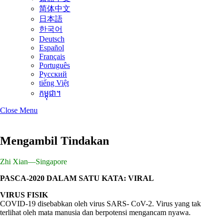
简体中文
日本語
한국어
Deutsch
Español
Français
Português
Русский
tiếng Việt
កម្ពុជា។
Close Menu
Mengambil Tindakan
Zhi Xian—Singapore
PASCA-2020 DALAM SATU KATA: VIRAL
VIRUS FISIK
COVID-19 disebabkan oleh virus SARS- CoV-2. Virus yang tak
terlihat oleh mata manusia dan berpotensi mengancam nyawa.