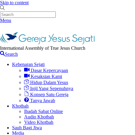
Skip to content
Menu
International Assembly of True Jesus Church
Search
Kebenaran Sejati
Dasar Kepercayaan
Kesaksian Kami
Hidup Dalam Yesus
Injil Yang Sepenuhnya
Konsep Satu Gereja
Tanya Jawab
Khotbah
Ibadah Sabat Online
Audio Khotbah
Video Khotbah
Sauh Bagi Jiwa
Media