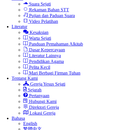
Suara Sejati
Rekaman Bahan STT
Pujian dan Paduan Suara
Video Pelatihan
Literatur
Kesaksian
Warta Sejati
Panduan Pemahaman Alkitab
Dasar Kepercayaan
Literatur Lainnya
Pendidikan Agama
Pelita Kecil
Mari Berbagi Firman Tuhan
Tentang Kami
Gereja Yesus Sejati
Sejarah
Pertanyaan
Hubungi Kami
Direktori Gereja
Lokasi Gereja
Bahasa
English
繁體中文