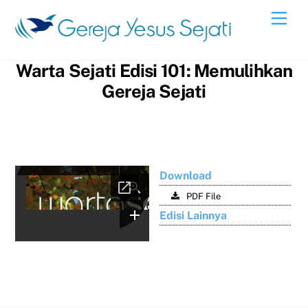
Skip
Men
to
content
Warta Sejati Edisi 101: Memulihkan
Gereja Sejati
Download
PDF File
Edisi Lainnya