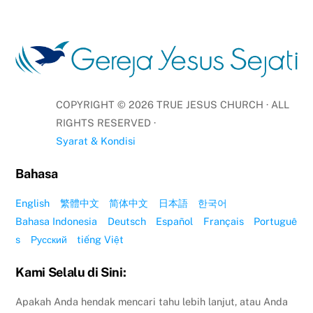
COPYRIGHT ©
2026
TRUE JESUS CHURCH · ALL
RIGHTS RESERVED ·
Syarat & Kondisi
Bahasa
English
繁體中文
简体中文
日本語
한국어
Bahasa Indonesia
Deutsch
Español
Français
Portuguê
s
Русский
tiếng Việt
Kami Selalu di Sini:
Apakah Anda hendak mencari tahu lebih lanjut, atau Anda