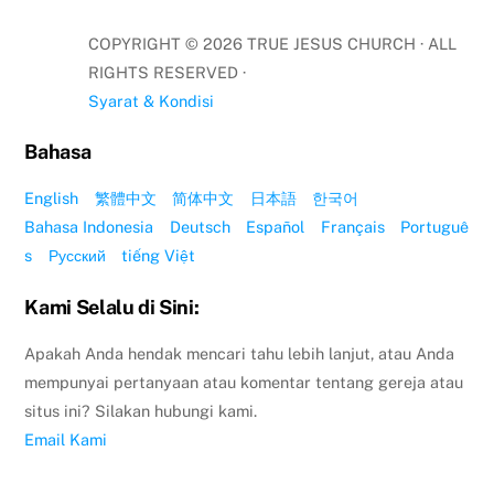
COPYRIGHT ©
2026
TRUE JESUS CHURCH · ALL
RIGHTS RESERVED ·
Syarat & Kondisi
Bahasa
English
繁體中文
简体中文
日本語
한국어
Bahasa Indonesia
Deutsch
Español
Français
Portuguê
s
Русский
tiếng Việt
Kami Selalu di Sini:
Apakah Anda hendak mencari tahu lebih lanjut, atau Anda
mempunyai pertanyaan atau komentar tentang gereja atau
situs ini? Silakan hubungi kami.
Email Kami