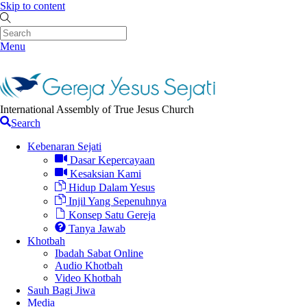
Skip to content
Menu
International Assembly of True Jesus Church
Search
Kebenaran Sejati
Dasar Kepercayaan
Kesaksian Kami
Hidup Dalam Yesus
Injil Yang Sepenuhnya
Konsep Satu Gereja
Tanya Jawab
Khotbah
Ibadah Sabat Online
Audio Khotbah
Video Khotbah
Sauh Bagi Jiwa
Media