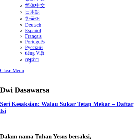
简体中文
日本語
한국어
Deutsch
Español
Français
Português
Русский
tiếng Việt
កម្ពុជា។
Close Menu
Dwi Dasawarsa
Seri Kesaksian: Walau Sukar Tetap Mekar – Daftar
Isi
Dalam nama Tuhan Yesus bersaksi,