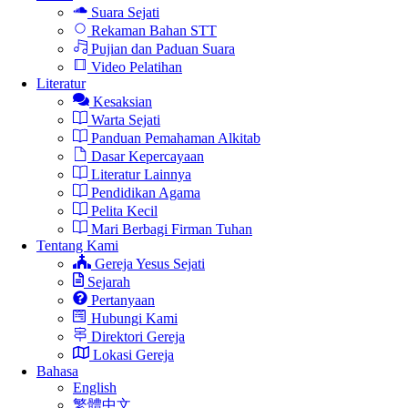
Suara Sejati
Rekaman Bahan STT
Pujian dan Paduan Suara
Video Pelatihan
Literatur
Kesaksian
Warta Sejati
Panduan Pemahaman Alkitab
Dasar Kepercayaan
Literatur Lainnya
Pendidikan Agama
Pelita Kecil
Mari Berbagi Firman Tuhan
Tentang Kami
Gereja Yesus Sejati
Sejarah
Pertanyaan
Hubungi Kami
Direktori Gereja
Lokasi Gereja
Bahasa
English
繁體中文