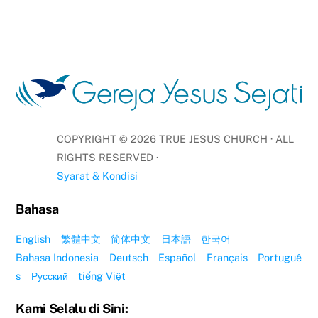
COPYRIGHT ©
2026
TRUE JESUS CHURCH · ALL
RIGHTS RESERVED ·
Syarat & Kondisi
Bahasa
English
繁體中文
简体中文
日本語
한국어
Bahasa Indonesia
Deutsch
Español
Français
Portuguê
s
Русский
tiếng Việt
Kami Selalu di Sini: