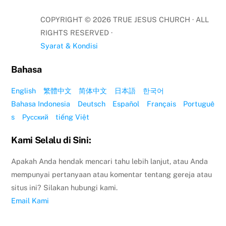
COPYRIGHT ©
2026
TRUE JESUS CHURCH · ALL
RIGHTS RESERVED ·
Syarat & Kondisi
Bahasa
English
繁體中文
简体中文
日本語
한국어
Bahasa Indonesia
Deutsch
Español
Français
Portuguê
s
Русский
tiếng Việt
Kami Selalu di Sini:
Apakah Anda hendak mencari tahu lebih lanjut, atau Anda
mempunyai pertanyaan atau komentar tentang gereja atau
situs ini? Silakan hubungi kami.
Email Kami