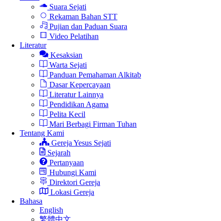
Suara Sejati
Rekaman Bahan STT
Pujian dan Paduan Suara
Video Pelatihan
Literatur
Kesaksian
Warta Sejati
Panduan Pemahaman Alkitab
Dasar Kepercayaan
Literatur Lainnya
Pendidikan Agama
Pelita Kecil
Mari Berbagi Firman Tuhan
Tentang Kami
Gereja Yesus Sejati
Sejarah
Pertanyaan
Hubungi Kami
Direktori Gereja
Lokasi Gereja
Bahasa
English
繁體中文