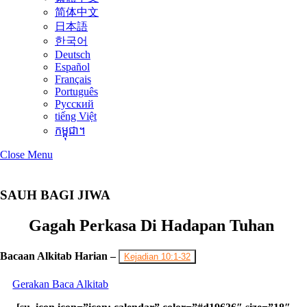
简体中文
日本語
한국어
Deutsch
Español
Français
Português
Русский
tiếng Việt
កម្ពុជា។
Close Menu
SAUH BAGI JIWA
Gagah Perkasa Di Hadapan Tuhan
Bacaan Alkitab Harian –
Kejadian 10:1-32
Gerakan Baca Alkitab