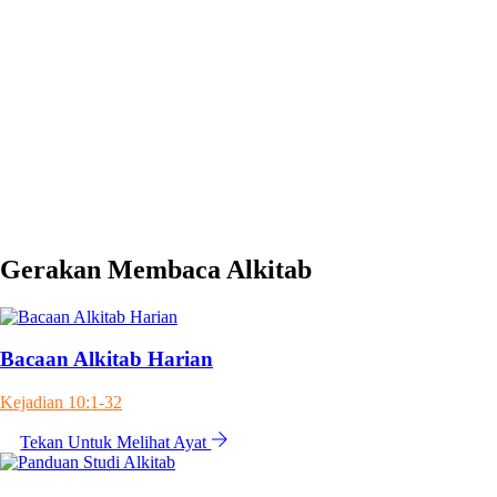
Kamu Harus Memberi Mereka Makan
Matinya Yohanes Pembaptis
Percaya Saja, Maka Mukjizat akan Terjadi
Harta yang Baru
Lolos Seleksi
Gerakan Membaca Alkitab
Bacaan Alkitab Harian
Kejadian 10:1-32
Tekan Untuk Melihat Ayat