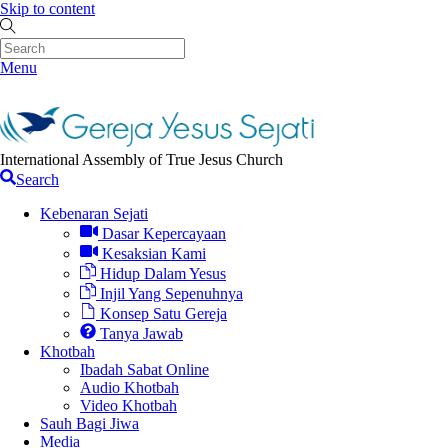
Skip to content
Menu
International Assembly of True Jesus Church
Search
Kebenaran Sejati
Dasar Kepercayaan
Kesaksian Kami
Hidup Dalam Yesus
Injil Yang Sepenuhnya
Konsep Satu Gereja
Tanya Jawab
Khotbah
Ibadah Sabat Online
Audio Khotbah
Video Khotbah
Sauh Bagi Jiwa
Media