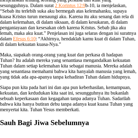
sesungguhnya. Dalam surat
2 Korintus 12:9
b-10, ia menjelaskan,
“Sebab itu terlebih suka aku bermegah atas kelemahanku, supaya
kuasa Kristus turun menaungi aku. Karena itu aku senang dan rela di
dalam kelemahan, di dalam siksaan, di dalam kesukaran, di dalam
penganiayaan dan kesesakan oleh karena Kristus. Sebab jika aku
lemah, maka aku kuat.” Penjelasan ini juga selaras dengan isi suratnya
dalam
Efesus 6:10
: “Akhirnya, hendaklah kamu kuat di dalam Tuhan,
di dalam kekuatan kuasa-Nya.”
Maka, siapakah orang-orang yang kuat dan perkasa di hadapan
Tuhan? Itu adalah mereka yang senantiasa mengandalkan kekuatan
Tuhan dalam setiap kelemahan kita sebagai manusia. Mereka adalah
yang senantiasa memahami bahwa kita hanyalah manusia yang lemah,
yang tidak ada apa-apanya tanpa kehadiran Tuhan dalam hidupnya.
Siapa pun kita pada hari ini dan apa pun keberhasilan, kemampuan,
kekuatan, dan kedudukan kita saat ini, sesungguhnya itu bukanlah
sebuah keperkasaan dan kegagahan tanpa adanya Tuhan. Sadarilah
bahwa kita hanya butiran debu tanpa adanya kuat kuasa Tuhan yang
menyertai kita. Tuhan Yesus memberkati.
Sauh Bagi Jiwa Sebelumnya
Hari Ibu