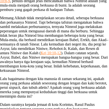
10:8-9
, penulis dengan jelas mencatatkan bahwa Nimrod adalah yang
mula-mula menjadi orang berkuasa di bumi. Ia adalah seorang
pemburu yang gagah perkasa di hadapan Tuhan.
Memang Alkitab tidak menjelaskan secara detail, seberapa berkuasa
dan perkasanya Nimrod. Tapi beberapa tafsiran mengatakan bahwa
sambil melakukan perburuannya, ternyata Nimrod juga melakukan
peperangan untuk menguasai daerah di mana dia berburu. Sehingga
tidak heran jika Nimrod bisa membangun beberapa kota yang besar.
Mula-mula, dia berhasil mendirikan kerajaan Babel, Erekh, dan Akad–
semuanya di tanah Sinear. Lalu kemudian dari negeri itu, dia pergi ke
Asyur, lalu mendirikan Niniwe, Rehobot-Ir, Kalah, dan Resen di
antara Niniwe dan Kalah (
Kej 10:10-12
). Dalam catatan sejarah,
Asyur, Babel, dan Niniwe merupakan bangsa-bangsa yang besar. Dari
awalnya hanya tiga kerajaan saja, kemudian Nimrod berhasil
membangun kota-kota yang besar. Inilah kehebatan, keperkasaan, dan
kekuasaan Nimrod.
Lalu bagaimana dengan kita manusia di zaman sekarang ini, apakah
orang yang perkasa adalah seseorang dengan lengan dan kaki berotot,
perut
sixpack
, dan tubuh atletis? Apakah orang yang berkuasa adalah
mereka yang mempunyai kedudukan tinggi dan berkuasa untuk
memimpin dunia ini?
Dalam suratnya kepada jemaat di kota Korintus, Rasul Paulus
menjelaskan tentang seorang yang perkasa dan kuat yang