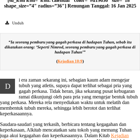
[su_icon icon=”icon: calendar” color=”#d19636″ size=”18″
shape_size=”4″ radius=”36″] Renungan Tanggal: 16 Jan 2025
Unduh
“
Ia seorang pemburu yang gagah perkasa di hadapan Tuhan, sebab itu
dikatakan orang: ‘Seperti Nimrod, seorang pemburu yang gagah perkasa di
hadapan Tuhan’
”
(
Kejadian 10:9
)
i era zaman sekarang ini, sebagian kaum adam mengejar
D
tubuh yang atletis, supaya dapat terlihat sebagai pria yang
gagah perkasa. Tidak heran, jika sekarang pusat kebugaran
ramai dikunjungi oleh para pria yang mengejar bentuk tubuh
yang perkasa. Mereka rela menyediakan waktu untuk melatih dan
membentuk tubuh mereka, sehingga lebih berotot dan terlihat
keperkasaannya.
Saudara-saudari yang terkasih, berbicara tentang kegagahan dan
keperkasaan, Alkitab mencatatkan satu tokoh yang memang Tuhan
juga akui kegagahan dan keperkasaannya. Dalam Kitab
Kejadian