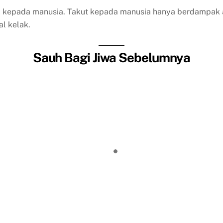
da kepada manusia. Takut kepada manusia hanya berdampak a
l kelak.
Sauh Bagi Jiwa Sebelumnya
Ketinggalan Pesawat
Hari Ibu
Kamu Harus Memberi Mereka Maka
Matinya Yohanes Pembaptis
rcaya Saja, Maka Mukjizat akan Terj
Harta yang Baru