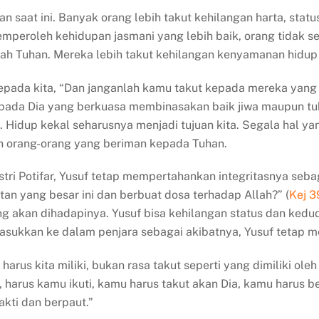
an saat ini. Banyak orang lebih takut kehilangan harta, statu
emperoleh kehidupan jasmani yang lebih baik, orang tidak 
ntah Tuhan. Mereka lebih takut kehilangan kenyamanan hidup
pada kita, “Dan janganlah kamu takut kepada mereka yang 
epada Dia yang berkuasa membinasakan baik jiwa maupun tu
a. Hidup kekal seharusnya menjadi tujuan kita. Segala hal y
leh orang-orang yang beriman kepada Tuhan.
istri Potifar, Yusuf tetap mempertahankan integritasnya seba
n yang besar ini dan berbuat dosa terhadap Allah?” (
Kej 3
ng akan dihadapinya. Yusuf bisa kehilangan status dan ke
masukkan ke dalam penjara sebagai akibatnya, Yusuf tetap m
 harus kita miliki, bukan rasa takut seperti yang dimiliki o
 harus kamu ikuti, kamu harus takut akan Dia, kamu harus 
kti dan berpaut.”