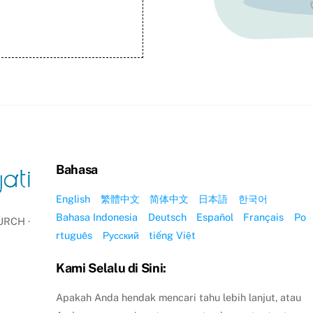
Bahasa
English
繁體中文
简体中文
日本語
한국어
Bahasa Indonesia
Deutsch
Español
Français
Po
RCH ·
rtuguês
Русский
tiếng Việt
Kami Selalu di Sini:
Apakah Anda hendak mencari tahu lebih lanjut, atau