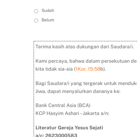
S
Sudah
a
Belum
y
a
s
u
d
Terima kasih atas dukungan dari Saudara/i.
a
h
Kami percaya, bahwa dalam persekutuan de
m
kita tidak sia-sia (
1Kor. 15:58
b).
e
m
b
Bagi Saudara/i yang tergerak untuk menduk
a
Jiwa, dapat menyalurkan dananya ke:
c
a
Bank Central Asia (BCA)
:
KCP Hasyim Ashari – Jakarta a/n:
*
Literatur Gereja Yesus Sejati
a/c: 2623000583