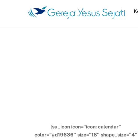
Skip
K
to
content
[su_icon icon=”icon: calendar”
color=”#d19636″ size=”18″ shape_size=”4″