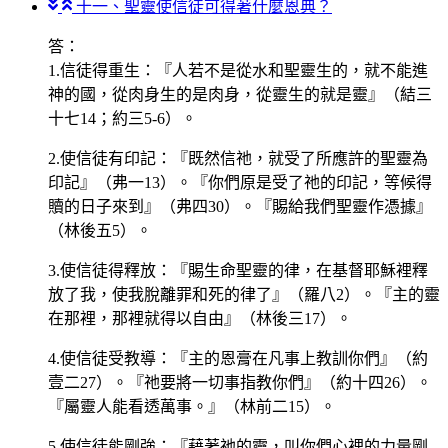
十一、聖靈使信徒可得著什麼恩典？
答：
1.信徒得重生：『人若不是從水和聖靈生的，就不能進
神的國，從肉身生的是肉身，從靈生的就是靈』（結三
十七14；約三5-6）。
2.使信徒有印記：『既然信祂，就受了所應許的聖靈為
印記』（弗一13）。『你們原是受了祂的印記，等候得
贖的日子來到』（弗四30）。『賜給我們聖靈作憑據』
（林後五5）。
3.使信徒得釋放：『賜生命聖靈的律，在基督耶穌裡釋
放了我，使我脫離罪和死的律了』（羅八2）。『主的靈
在那裡，那裡就得以自由』（林後三17）。
4.使信徒受教導：『主的恩膏在凡事上教訓你們』（約
壹二27）。『祂要將一切事指教你們』（約十四26）。
『屬靈人能看透萬事。』（林前二15）。
5.使信徒能剛強：『藉著祂的靈，叫你們心裡的力量剛