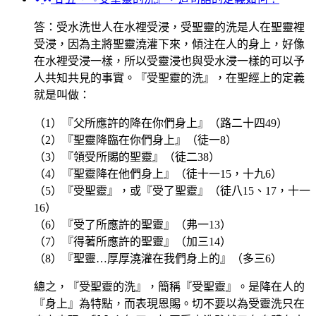
答：受水洗世人在水裡受浸，受聖靈的洗是人在聖靈裡
受浸，因為主將聖靈澆灌下來，傾注在人的身上，好像
在水裡受浸一樣，所以受靈浸也與受水浸一樣的可以予
人共知共見的事實。『受聖靈的洗』，在聖經上的定義
就是叫做：
（1）『父所應許的降在你們身上』（路二十四49）
（2）『聖靈降臨在你們身上』（徒一8）
（3）『領受所賜的聖靈』（徒二38）
（4）『聖靈降在他們身上』（徒十一15，十九6）
（5）『受聖靈』，或『受了聖靈』（徒八15、17，十一
16）
（6）『受了所應許的聖靈』（弗一13）
（7）『得著所應許的聖靈』（加三14）
（8）『聖靈…厚厚澆灌在我們身上的』（多三6）
總之，『受聖靈的洗』，簡稱『受聖靈』。是降在人的
『身上』為特點，而表現恩賜。切不要以為受靈洗只在