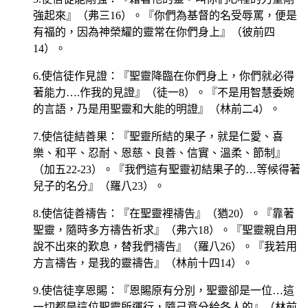
強起來』（弗三16）。『你們為基督的名受辱罵，便是
有福的，因為神榮耀的靈常在你們身上』（彼前四
14）。
6.使信徒作見證：『聖靈降臨在你們身上，你們就必得
著能力….作我的見證』（徒一8）。『不是用智慧委婉
的言語，乃是用聖靈和大能的明證』（林前二4）。
7.使信徒結善果：『聖靈所結的果子，就是仁愛、喜
樂、和平、忍耐、恩慈、良善、信實、溫柔、節制』
（加五22-23）。『我們這有聖靈初結果子的…等候得著
兒子的名分』（羅八23）。
8.使信徒善禱告：『在聖靈裡禱告』（猶20）。『靠著
聖靈，隨時多方禱告祈求』（弗六18）。『聖靈親自用
說不出來的歎息，替我們禱告』（羅八26）。『我若用
方言禱告，是我的靈禱告』（林前十四14）。
9.使信徒享恩賜：『恩賜原有分別，聖靈卻是一位…這
一切都是這位聖靈所運行，隨己意分給各人的』（林前