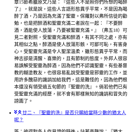
章15節希臘原文乃是：『這些人不是照你們所想的喝醉
了』，就是說，這些人言語形態異乎平常，不是因為喝
醉了酒，乃是因為充滿了聖靈。保羅對以弗所信徒的勸
勉，也是把醉酒和聖靈充滿二者說在一起：『不要醉
酒，酒能使人放蕩，乃要被聖靈充滿。』（弗五18）可
見二者對照，受聖靈充滿和醉酒，有其不同之處，亦有
其相似之點。醉酒是使人放蕩形骸，可鄙可恥，有害身
心。受聖靈充滿是令人聖潔溫柔，雖形態異乎平常，而
神志卻是清醒、喜樂的，且有節制的態度。外邦人很容
易誤解受聖靈為醉酒，因為他們不認識聖靈。有些基督
教的糊塗教友，也很容易亂說受聖靈是邪靈的工作，並
用許多醜惡的譏誚加給我們，這是難怪的，因為他們根
本還沒有領受過五旬節的『聖靈的洗』。倘若他們已有
受聖靈充滿的經歷，就不會有那樣無知的譏誚和冒失的
謗讟了。
廿二、『聖靈的洗』是否只賜給當時少數的猶太人
呢？
答：彼得對各人作見證的時後，站著高聲說：『猶太