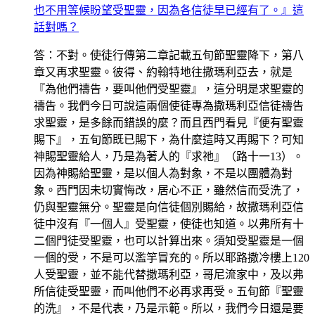
也不用等候盼望受聖靈，因為各信徒早已經有了。』這
話對嗎？
答：不對。使徒行傳第二章記載五旬節聖靈降下，第八
章又再求聖靈。彼得、約翰特地往撒瑪利亞去，就是
『為他們禱告，要叫他們受聖靈』，這分明是求聖靈的
禱告。我們今日可說這兩個使徒專為撒瑪利亞信徒禱告
求聖靈，是多餘而錯誤的麼？而且西門看見『便有聖靈
賜下』，五旬節既已賜下，為什麼這時又再賜下？可知
神賜聖靈給人，乃是為著人的『求祂』（路十一13）。
因為神賜給聖靈，是以個人為對象，不是以團體為對
象。西門因未切實悔改，居心不正，雖然信而受洗了，
仍與聖靈無分。聖靈是向信徒個別賜給，故撒瑪利亞信
徒中沒有『一個人』受聖靈，使徒也知道。以弗所有十
二個門徒受聖靈，也可以計算出來。須知受聖靈是一個
一個的受，不是可以濫竽冒充的。所以耶路撒冷樓上120
人受聖靈，並不能代替撒瑪利亞，哥尼流家中，及以弗
所信徒受聖靈，而叫他們不必再求再受。五旬節『聖靈
的洗』，不是代表，乃是示範。所以，我們今日還是要