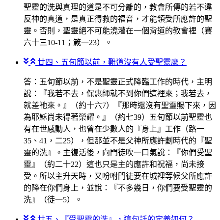
聖靈的洗與真理的道是不可分離的，教會所傳的若不違
反神的真道，是真正得救的福音，才能領受所應許的聖
靈。否則，聖靈絕不可能澆灌在一個背道的教會裡（賽
六十三10-11；箴一23）。
廿四、五旬節以前，難道沒有人受聖靈麼？
答：五旬節以前，不是聖靈正式降臨工作的時代，主明
說：『我若不去，保惠師就不到你們這裡來；我若去，
就差祂來。』（約十六7）『那時還沒有聖靈賜下來，因
為耶穌尚未得著榮耀。』（約七39）五旬節以前聖靈也
有在世感動人，也曾在少數人的『身上』工作（路一
35、41，二25），但那並不是父神所應許劃時代的『聖
靈的洗』。主復活後，向門徒吹一口氣說：『你們受聖
靈』（約二十22）這也只是主的應許和祝福，尚未接
受。所以主升天時，又吩咐門徒要在城裡等候父所應許
的降在你們身上，並說：『不多幾日，你們要受聖靈的
洗』（徒一5）。
廿五、『受聖靈的洗』，這句話的定義如何？