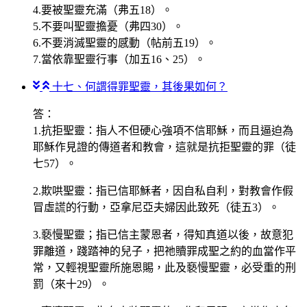
4.要被聖靈充滿（弗五18）。
5.不要叫聖靈擔憂（弗四30）。
6.不要消滅聖靈的感動（帖前五19）。
7.當依靠聖靈行事（加五16、25）。
十七、何謂得罪聖靈，其後果如何？
答：
1.抗拒聖靈：指人不但硬心強項不信耶穌，而且逼迫為
耶穌作見證的傳道者和教會，這就是抗拒聖靈的罪（徒
七57）。
2.欺哄聖靈：指已信耶穌者，因自私自利，對教會作假
冒虛謊的行動，亞拿尼亞夫婦因此致死（徒五3）。
3.褻慢聖靈；指已信主蒙恩者，得知真道以後，故意犯
罪離道，踐踏神的兒子，把祂贖罪成聖之約的血當作平
常，又輕視聖靈所施恩賜，此及褻慢聖靈，必受重的刑
罰（來十29）。