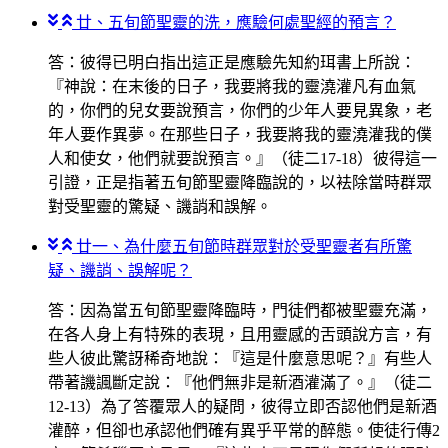
廿、五旬節聖靈的洗，應驗何處聖經的預言？
答：彼得已明白指出這正是應驗先知約珥書上所說：
『神說：在末後的日子，我要將我的靈澆灌凡有血氣
的，你們的兒女要說預言，你們的少年人要見異象，老
年人要作異夢。在那些日子，我要將我的靈澆灌我的僕
人和使女，他們就要說預言。』（徒二17-18）彼得這一
引證，正是指著五旬節聖靈降臨說的，以袪除當時群眾
對受聖靈的驚疑、譏誚和誤解。
廿一、為什麼五旬節時群眾對於受聖靈者有所驚
疑、譏誚、誤解呢？
答：因為當五旬節聖靈降臨時，門徒們都被聖靈充滿，
在各人身上有特殊的表現，且用靈感的舌頭說方言，有
些人彼此驚訝稀奇地說：『這是什麼意思呢？』有些人
帶著譏諷斷定說：『他們無非是新酒灌滿了。』（徒二
12-13）為了答覆眾人的疑問，彼得立即否認他們是新酒
灌醉，但卻也承認他們確有異乎平常的醉態。使徒行傳2