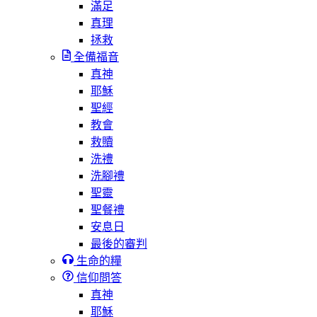
滿足
真理
拯救
全備福音
真神
耶穌
聖經
教會
救贖
洗禮
洗腳禮
聖靈
聖餐禮
安息日
最後的審判
生命的糧
信仰問答
真神
耶穌