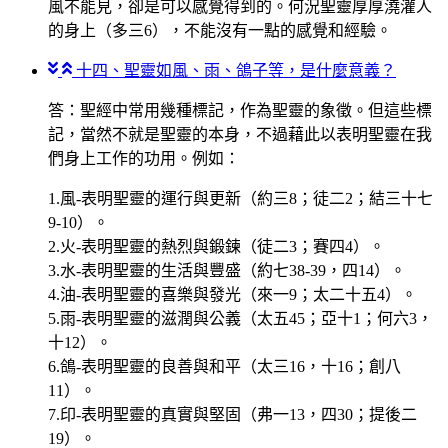
風不能見，卻是可以感覺得到的。何況聖靈厚厚澆灌人
的身上（多三6），不能沒有一點的感覺和經驗。
十四、聖靈如風、雨、鴿子等，是什麼意義？
答：聖經中常用幾種標記，作為聖靈的象徵。但這些標
記，當然不就是聖靈的本身，不過藉此以表明聖靈在我
們身上工作的功用。例如：
1.風-表明聖靈的運行與更新（約三8；徒二2；結三十七
9-10）。
2.火-表明聖靈的熱烈與鍛鍊（徒二3；賽四4）。
3.水-表明聖靈的生活與豐盛（約七38-39，四14）。
4.油-表明聖靈的喜樂與發光（來一9；太二十五4）。
5.雨-表明聖靈的滋潤與公義（太五45；亞十1；何六3，
十12）。
6.鴿-表明聖靈的良善與和平（太三16，十16；創八
11）。
7.印-表明聖靈的真實與堅固（弗一13，四30；提後二
19）。