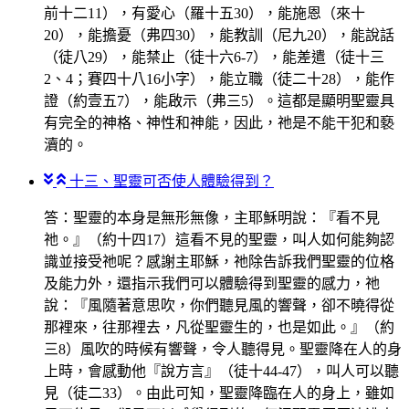
前十二11），有愛心（羅十五30），能施恩（來十
20），能擔憂（弗四30），能教訓（尼九20），能說話
（徒八29），能禁止（徒十六6-7），能差遣（徒十三
2、4；賽四十八16小字），能立職（徒二十28），能作
證（約壹五7），能啟示（弗三5）。這都是顯明聖靈具
有完全的神格、神性和神能，因此，祂是不能干犯和褻
瀆的。
十三、聖靈可否使人體驗得到？
答：聖靈的本身是無形無像，主耶穌明說：『看不見
祂。』（約十四17）這看不見的聖靈，叫人如何能夠認
識並接受祂呢？感謝主耶穌，祂除告訴我們聖靈的位格
及能力外，還指示我們可以體驗得到聖靈的感力，祂
說：『風隨著意思吹，你們聽見風的響聲，卻不曉得從
那裡來，往那裡去，凡從聖靈生的，也是如此。』（約
三8）風吹的時候有響聲，令人聽得見。聖靈降在人的身
上時，會感動他『說方言』（徒十44-47），叫人可以聽
見（徒二33）。由此可知，聖靈降臨在人的身上，雖如