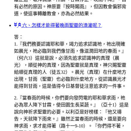
有必然的原因。神原要『按時賜雨』，但因教會偏邪背
道，使這事轉離教會，亦為必然結果。
六、怎樣才能得著晚雨聖靈的澆灌呢？
答：
1.『我們務要認識耶和華，竭力追求認識祂，祂出現確
如晨光，祂必臨到我們像甘雨，像滋潤田地的春雨。』
（何六3）這就是說，必須先追求認識神的真理（晨
光），順從神的真理，因為聖靈就是真理，神只賜聖靈
給順從真理的人（徒五32）。晨光（真理）在什麼地方
出現，甘雨（聖靈）也必臨到什麼地方，從認識晨光才
能得到甘雨，這是值得今日基督徒注意追求的一件事。
2.『當春雨的時候，你們要向發閃電的耶和華求雨，祂
必為眾人降下甘霖，使田園生長菜蔬。』（亞十1）這是
說向神祈求聖靈的必要。以利亞是好榜樣：『他又禱
告，天就降下雨來。』雖然正當春雨的時候，還是要向
神求雨，求才能得著（路十一9-10）。『你們得不著，