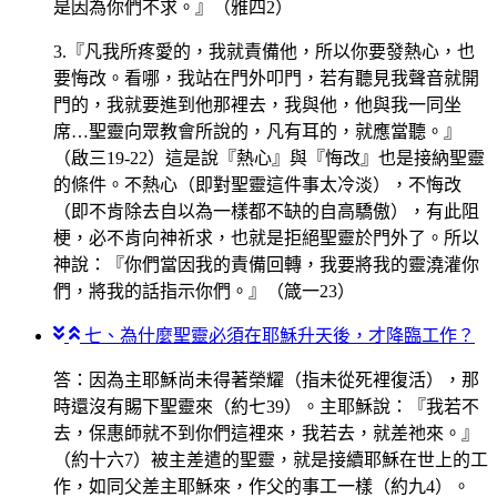
是因為你們不求。』（雅四2）
3.『凡我所疼愛的，我就責備他，所以你要發熱心，也
要悔改。看哪，我站在門外叩門，若有聽見我聲音就開
門的，我就要進到他那裡去，我與他，他與我一同坐
席…聖靈向眾教會所說的，凡有耳的，就應當聽。』
（啟三19-22）這是說『熱心』與『悔改』也是接納聖靈
的條件。不熱心（即對聖靈這件事太冷淡），不悔改
（即不肯除去自以為一樣都不缺的自高驕傲），有此阻
梗，必不肯向神祈求，也就是拒絕聖靈於門外了。所以
神說：『你們當因我的責備回轉，我要將我的靈澆灌你
們，將我的話指示你們。』（箴一23）
七、為什麼聖靈必須在耶穌升天後，才降臨工作？
答：因為主耶穌尚未得著榮耀（指未從死裡復活），那
時還沒有賜下聖靈來（約七39）。主耶穌說：『我若不
去，保惠師就不到你們這裡來，我若去，就差祂來。』
（約十六7）被主差遣的聖靈，就是接續耶穌在世上的工
作，如同父差主耶穌來，作父的事工一樣（約九4）。