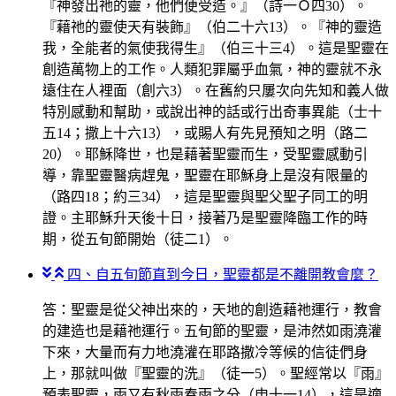
『神發出祂的靈，他們便受造。』（詩一Ｏ四30）。
『藉祂的靈使天有裝飾』（伯二十六13）。『神的靈造
我，全能者的氣使我得生』（伯三十三4）。這是聖靈在
創造萬物上的工作。人類犯罪屬乎血氣，神的靈就不永
遠住在人裡面（創六3）。在舊約只屢次向先知和義人做
特別感動和幫助，或說出神的話或行出奇事異能（士十
五14；撒上十六13），或賜人有先見預知之明（路二
20）。耶穌降世，也是藉著聖靈而生，受聖靈感動引
導，靠聖靈醫病趕鬼，聖靈在耶穌身上是沒有限量的
（路四18；約三34），這是聖靈與聖父聖子同工的明
證。主耶穌升天後十日，接著乃是聖靈降臨工作的時
期，從五旬節開始（徒二1）。
四、自五旬節直到今日，聖靈都是不離開教會麼？
答：聖靈是從父神出來的，天地的創造藉祂運行，教會
的建造也是藉祂運行。五旬節的聖靈，是沛然如雨澆灌
下來，大量而有力地澆灌在耶路撒冷等候的信徒們身
上，那就叫做『聖靈的洗』（徒一5）。聖經常以『雨』
預表聖靈，雨又有秋雨春雨之分（申十一14），這是適