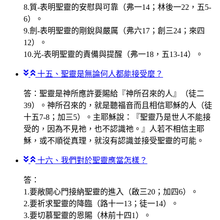
8.質-表明聖靈的安慰與可靠（弗一14；林後一22，五5-
6）。
9.劍-表明聖靈的剛銳與嚴厲（弗六17；創三24；來四
12）。
10.光-表明聖靈的責備與提醒（弗一18，五13-14）。
十五、聖靈是無論何人都能接受麼？
答：聖靈是神所應許要賜給『神所召來的人』（徒二
39）。神所召來的，就是聽福音而且相信耶穌的人（徒
十五7-8；加三5）。主耶穌說：『聖靈乃是世人不能接
受的，因為不見祂，也不認識祂。』人若不相信主耶
穌，或不順從真理，就沒有認識並接受聖靈的可能。
十六、我們對於聖靈應當怎樣？
答：
1.要敞開心門接納聖靈的進入（啟三20；加四6）。
2.要祈求聖靈的降臨（路十一13；徒一14）。
3.要切慕聖靈的恩賜（林前十四1）。