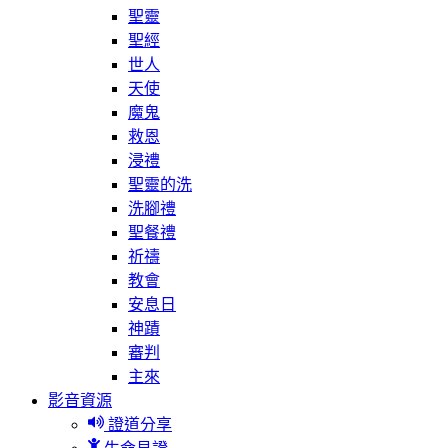
聖靈
聖經
世人
天使
魔鬼
救恩
浸禮
聖靈的洗
洗腳禮
聖餐禮
祈禱
教會
安息日
神蹟
審判
主來
影音資源
證道分享