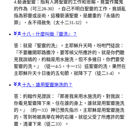
4.褻瀆聖靈：指有人將聖靈的工作和恩賜，竟當作魔鬼
的作為（可三28-30），自己不明白聖靈的工作，竟胡亂
指為邪靈或巫術，這種褻瀆聖靈，是嚴重的『永遠的
罪』，永不得赦免（太十二31-32）。
十八、什麼叫做『靈洗』？
答：就是『聖靈的洗』。主耶穌升天時，吩咐門徒說：
『不要離開耶路撒冷，要等候父所應許的，就是你們聽
見我說過的，約翰是用水施洗，但不多幾日，你們要受
聖靈的洗。』（徒一4-5，十一15）這聖靈的洗，果然在
主耶穌升天十日後的五旬節，就降下了（徒二1-4）。
十九、誰用聖靈施洗的？
答：約翰作見證說：『那差我來用水施洗的，對我說：
你看見聖靈降下來，住在誰的身上，誰就是用聖靈施洗
的。』（約一33）神已預先指示，主耶穌是用聖靈施洗
的，等到祂被高舉在神的右邊，就從父受了所應許的聖
靈，澆灌下來（徒二33）。