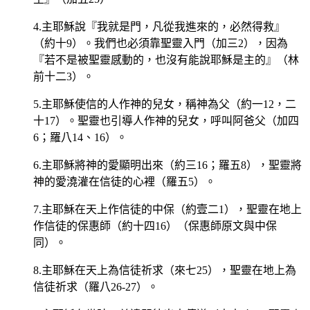
4.主耶穌說『我就是門，凡從我進來的，必然得救』
（約十9）。我們也必須靠聖靈入門（加三2），因為
『若不是被聖靈感動的，也沒有能說耶穌是主的』（林
前十二3）。
5.主耶穌使信的人作神的兒女，稱神為父（約一12，二
十17）。聖靈也引導人作神的兒女，呼叫阿爸父（加四
6；羅八14、16）。
6.主耶穌將神的愛顯明出來（約三16；羅五8），聖靈將
神的愛澆灌在信徒的心裡（羅五5）。
7.主耶穌在天上作信徒的中保（約壹二1），聖靈在地上
作信徒的保惠師（約十四16）（保惠師原文與中保
同）。
8.主耶穌在天上為信徒祈求（來七25），聖靈在地上為
信徒祈求（羅八26-27）。