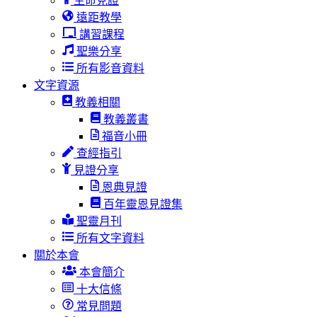
生命見證
遠距教學
講習課程
聖樂分享
所有影音資料
文字資源
教義相關
教義叢書
福音小冊
查經指引
見證分享
恩典見證
百年靈恩見證集
聖靈月刊
所有文字資料
關於本會
本會簡介
十大信條
常見問題