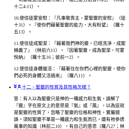
十二4-11）。
10.使信徒蒙安慰：『凡事敬畏主，蒙聖靈的安慰』（徒
十31）。『使你們藉著聖靈的能力，大有盼望』（羅十
五13）。
11.使信徒成聖潔：『藉著我們神的靈，已經洗淨，成聖
稱義了』（林前六11）。『因著聖靈，成為聖潔，可蒙
悅納』（羅十五16；彼前一2）。
12.使信徒身體復活：『藉著住在你們心裡的聖靈，使你
們必死的身體又活過來』（羅八11）。
十二、聖靈的性質及其性格怎樣？
答：有人以為聖靈只是神的一種感力和生氣，誤解了
『靈』字在原文上的意思是『氣』或『風』，以為這就
是聖靈的性質了，忽略了聖靈的位格和神性，實屬錯
誤。須知聖靈不單是一種感力和生氣而已，還有祂參透
萬事的知識（林前二10），有自己的意思（羅八27；林