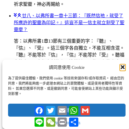
祈求聖靈，神必再賜給。
廿八、以弗所書一章十三節：『既然信祂，就受了
所應許的聖靈為印記。』這豈不是一信主就立刻受了聖
靈麼？
答：以弗所書1章13節有三個重要的字：『聽』、
『信』、『受』。這三個字各自獨立，不能互相含混。
『聽』不能等於『信』，『信』不能等於『受』。聽福
音的人不一定都立刻信主，這就證明：信了主的人也不
請同意使用 Cookie
一定都立刻受聖靈，甚至已到了受洗的階段，還沒有受
聖靈的。這事實已經在使徒行傳八章14至17節明顯地指
為了提供最佳體驗，我們使用 cookie 等技術來儲存和/或存取資訊。 經由您的
出了。我們得承認信主決定受水洗的信徒，已經在聖靈
同意，我們將能夠進一步處理本網站上的瀏覽體驗、或是使用者獨特性等資
料。 如果您選擇不同意、或是撤銷同意，可能會使網站上某些功能與顯示受
的感化和引導裡，不然，他是不可能信主去受洗的（林
到影響。
前十二3）。但受了神所應許的聖靈，就是『聖靈的
洗』，卻是另一件事。所以有的人先受靈洗，後受水洗
Facebook
Twitter
Email
WhatsApp
Gmail
同意
（徒十47-48）；也有人先受水洗，後受靈洗（徒八16-
17）。聖經記載二者的性質有別，不是混為一事。
Line
WeChat
Print
分
Opt-out preferences
享
至於以弗所書一章13節說『既然信祂，就受了所應許的