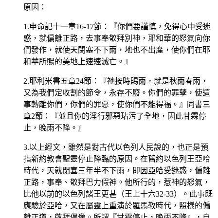
原因：
1.申命記十一章16-17節：『你們要謹慎，免得心中受迷
惑，就偏離正路，去事奉敬拜別神，耶和華的怒氣向你
們發作，就使天閉塞不下雨，地也不出產，使你們在耶
和華所賜的美地上速速滅亡。』
2.耶利米書五章24節：『祂按時賜雨，就是秋雨春雨，
又為我們定收割的節令，永存不廢。你們的罪孽，使這
事轉離你們，你們的罪惡，使你們不能得福。』同書三
章2節：『並且你的淫行邪惡玷污了全地，因此甘霖停
止，晚雨不降。』
3.以上經文，雖然是對古代以色列人民說的，也正是預
指新約教會聖靈停止降臨的原因。在舊約以色列王亞哈
時代，天就閉塞三年半不下雨，即因亞哈受迷惑，偏離
正路，事奉、敬拜巴力假神。他所行的，惹神的怒氣，
比他以前的以色列諸王更甚（王上十六32-33）。此事既
應驗於亞哈，又在屬靈上重演於羅馬教時代，照樣的偏
離正道，敬拜偶像。所謂『甘霖停止，晚雨不降』，自