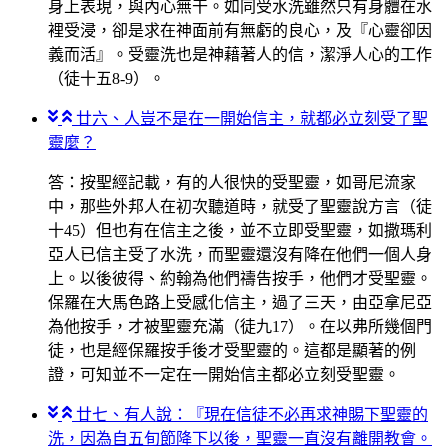
身上表現，與內心無干。如同受水洗雖然只有身體在水
裡受浸，卻是求在神面前有無虧的良心，及『心靈卻因
義而活』。受靈洗也是神藉著人的信，潔淨人心的工作
（徒十五8-9）。
廿六、人豈不是在一開始信主，就都必立刻受了聖
靈麼？
答：按聖經記載，有的人很快的受聖靈，如哥尼流家
中，那些外邦人在初次聽道時，就受了聖靈說方言（徒
十45）但也有在信主之後，並不立即受聖靈，如撒瑪利
亞人已信主受了水洗，而聖靈還沒有降在他們一個人身
上。以後彼得、約翰為他們禱告按手，他們才受聖靈。
保羅在大馬色路上受感化信主，過了三天，由亞拿尼亞
為他按手，才被聖靈充滿（徒九17）。在以弗所幾個門
徒，也是經保羅按手後才受聖靈的。這都是顯著的例
證，可知並不一定在一開始信主都必立刻受聖靈。
廿七、有人說：『現在信徒不必再求神賜下聖靈的
洗，因為自五旬節降下以後，聖靈一直沒有離開教會。