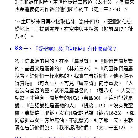
9.主耶穌在世時，差遣門徒出去傳道（太十5），聖靈來
也差遣使徒去作祂召他們所作的工（徒十三2、4）。
10.主耶穌末日再來接取信徒（約十四3），聖靈將信徒
從地上一同提到雲裡，在空中與主相遇（帖前四17；徒
八39）。
十、『受聖靈』與『信耶穌』有什麼關係？
答：信耶穌的目的，在乎『屬基督』。『你們是屬基督
的，基督又是屬神的』（林前三23）。『凡因你們是屬
基督，給你們一杯水喝的，我實在告訴你們，他不能不
得賞賜』（可九41）。可見『屬基督』何等重要，『人
若沒有基督的靈，就不是屬基督的』（羅八9）。人受了
聖靈，才算有了屬基督的印記（弗四30），這印記就是
說：『主認識誰是屬祂的人』（提後二19）。沒有受聖
靈，雖然信了耶穌，沒有印記的見證（徒八18-23），如
同愚拙童女，有燈無油，不能發光，到了那一天，主就
實在告訴他們說：『我不認識你們』（太二十五12）。