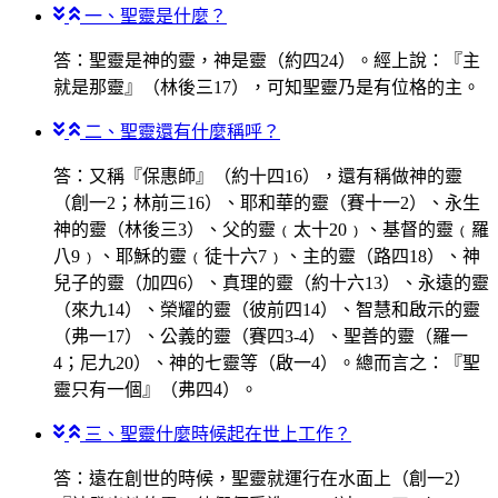
一、聖靈是什麼？
答：聖靈是神的靈，神是靈（約四24）。經上說：『主
就是那靈』（林後三17），可知聖靈乃是有位格的主。
二、聖靈還有什麼稱呼？
答：又稱『保惠師』（約十四16），還有稱做神的靈
（創一2；林前三16）、耶和華的靈（賽十一2）、永生
神的靈（林後三3）、父的靈﹙太十20﹚、基督的靈﹙羅
八9﹚、耶穌的靈﹙徒十六7﹚、主的靈（路四18）、神
兒子的靈（加四6）、真理的靈（約十六13）、永遠的靈
（來九14）、榮耀的靈（彼前四14）、智慧和啟示的靈
（弗一17）、公義的靈（賽四3-4）、聖善的靈（羅一
4；尼九20）、神的七靈等（啟一4）。總而言之：『聖
靈只有一個』（弗四4）。
三、聖靈什麼時候起在世上工作？
答：遠在創世的時候，聖靈就運行在水面上（創一2）