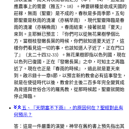
應農事上的需要（雅五7、18）。神要耕種並收成天國的
莊稼，無雨（聖靈）是不成的，春秋是多雨季節。五旬
節聖靈是秋雨的澆灌（亦稱早雨），現代聖靈降臨是春
雨的澆灌（亦稱晚雨）。春雨結束，接著就是『夏天』
來到。主耶穌已預言：『你們可以從無花果樹學個比
方，當樹枝發嫩長葉的時候，你們就知道夏天近了，這
樣你們看見這一切的事，也該知道人子近了，正在門口
了』（太二十四32-33）。無花果樹即指以色列國，現在
以色列已復國，正在『發嫩長葉』之中，可知主之再臨
近了。現在也正是『春雨的時候』，過此就是夏天來
到。啟示錄十一章6節，以預言新約教會必有這事發生，
就是在使徒時代以後，教會於主後二百多年完全變質成
為背道與世俗合污的羅馬教，從那時候起，聖靈就開始
停止降臨。
五、『天閉塞不下雨』，的原因何在？聖經對此有
何預示？
答：這是一件嚴重的演變，神早在舊約書上預先指出其