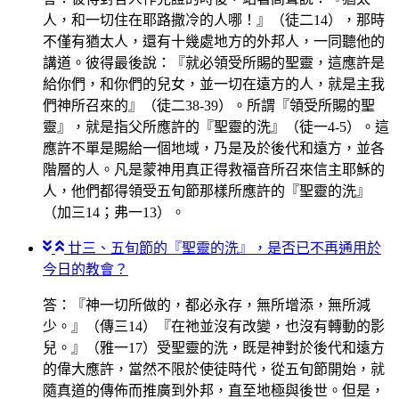
人，和一切住在耶路撒冷的人哪！』（徒二14），那時
不僅有猶太人，還有十幾處地方的外邦人，一同聽他的
講道。彼得最後說：『就必領受所賜的聖靈，這應許是
給你們，和你們的兒女，並一切在遠方的人，就是主我
們神所召來的』（徒二38-39）。所謂『領受所賜的聖
靈』，就是指父所應許的『聖靈的洗』（徒一4-5）。這
應許不單是賜給一個地域，乃是及於後代和遠方，並各
階層的人。凡是蒙神用真正得救福音所召來信主耶穌的
人，他們都得領受五旬節那樣所應許的『聖靈的洗』
（加三14；弗一13）。
廿三、五旬節的『聖靈的洗』，是否已不再通用於
今日的教會？
答：『神一切所做的，都必永存，無所增添，無所減
少。』（傳三14）『在祂並沒有改變，也沒有轉動的影
兒。』（雅一17）受聖靈的洗，既是神對於後代和遠方
的偉大應許，當然不限於使徒時代，從五旬節開始，就
隨真道的傳佈而推廣到外邦，直至地極與後世。但是，