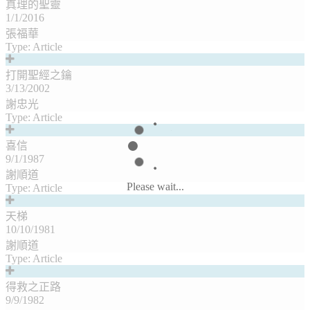
真理的聖靈
1/1/2016
張福華
Type:
Article
打開聖經之鑰
3/13/2002
謝忠光
Type:
Article
喜信
9/1/1987
謝順道
Please wait...
Type:
Article
天梯
10/10/1981
謝順道
Type:
Article
得救之正路
9/9/1982