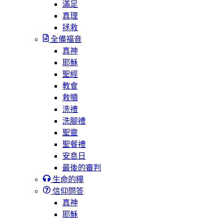
滿足
真理
拯救
全備福音
真神
耶穌
聖經
教會
救贖
洗禮
洗腳禮
聖靈
聖餐禮
安息日
最後的審判
生命的糧
信仰問答
真神
耶穌