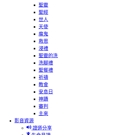
聖靈
聖經
世人
天使
魔鬼
救恩
浸禮
聖靈的洗
洗腳禮
聖餐禮
祈禱
教會
安息日
神蹟
審判
主來
影音資源
證道分享