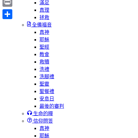
滿足
真理
Print
拯救
分
全備福音
真神
享
耶穌
聖經
教會
救贖
洗禮
洗腳禮
聖靈
聖餐禮
安息日
最後的審判
生命的糧
信仰問答
真神
耶穌