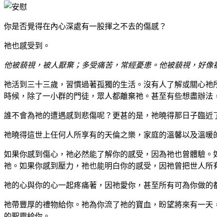
你是否覺得在內心深處有一股揮之不去的傷感？
祂也感受到。
他被藐視，被人厭棄；多受痛苦，常經憂患。他被藐視，好像被
祂活到三十三歲，習慣過著孤獨的生活。沒有人了解或關心祂
時候，除了一小群的門徒，眾人都離棄祂。甚至有些想盡辦法
誰不會為祂的遭遇感到悲傷呢？更甚的是，祂曉得那日子臨近
祂曉得這世上任何人所享有的天倫之樂，家庭的溫馨以及溫暖
如果你感到傷心，祂必然能了解你的感受，因為祂也曾體驗。
祂。如果你感到壓力，祂也能明白你的感受，因祂曾把世人所
祂的心與你的心一起疼痛著，因祂愛你，甚至所有可為你做的
祂帶豐厚的禮物給你。祂為你流了祂的寶血，盼望將來有一天
的聖靈給你。