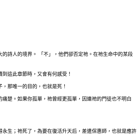
的詩人的境界。 「不」，他們卻否定祂。在祂生命中的某段
讀到這此章節時，又會有何感受！
子，那唯一的目的，也就是死！
的痛楚。如果你孤單，祂曾經更孤單，因連祂的門徒也不明白
得永生；祂死了，為要在復活升天后，差遣保惠師，也就是應許