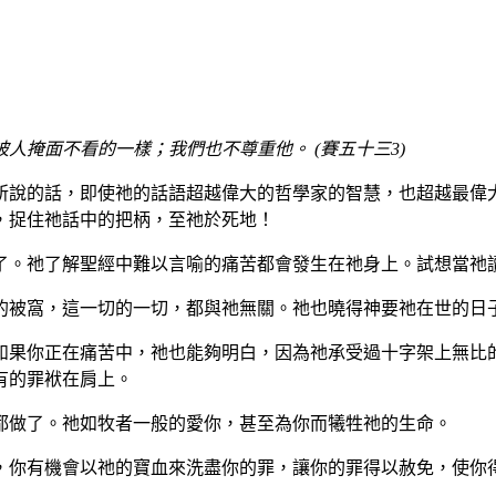
人掩面不看的一樣；我們也不尊重他。 (賽五十三3)
所說的話，即使祂的話語超越偉大的哲學家的智慧，也超越最偉大
，捉住祂話中的把柄，至祂於死地！
了。祂了解聖經中難以言喻的痛苦都會發生在祂身上。試想當祂
的被窩，這一切的一切，都與祂無關。祂也曉得神要祂在世的日
如果你正在痛苦中，祂也能夠明白，因為祂承受過十字架上無比
有的罪袱在肩上。
都做了。祂如牧者一般的愛你，甚至為你而犧牲祂的生命。
，你有機會以祂的寶血來洗盡你的罪，讓你的罪得以赦免，使你