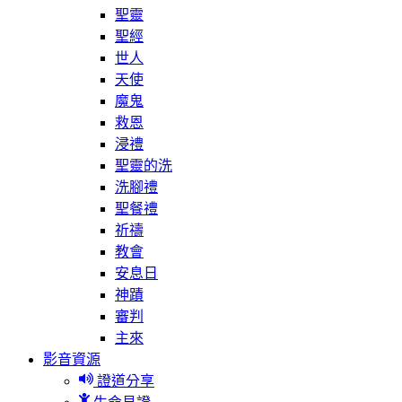
聖靈
聖經
世人
天使
魔鬼
救恩
浸禮
聖靈的洗
洗腳禮
聖餐禮
祈禱
教會
安息日
神蹟
審判
主來
影音資源
證道分享