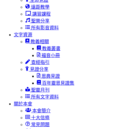
生命見證
遠距教學
講習課程
聖樂分享
所有影音資料
文字資源
教義相關
教義叢書
福音小冊
查經指引
見證分享
恩典見證
百年靈恩見證集
聖靈月刊
所有文字資料
關於本會
本會簡介
十大信條
常見問題