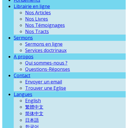
Librairie en ligne
Nos Articles
Nos Livres
Nos Témoignages
Nos Tracts
Sermons
Sermons en ligne
Services doctrinaux
A propos
Qui sommes-nous ?
Questions-Réponses
Contact
Envoyer un email
Trouver une Eglise
Langues
English
繁體中文
简体中文
日本語
한국어