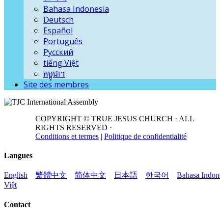
Bahasa Indonesia
Deutsch
Español
Português
Русский
tiếng Việt
កម្ពុជា។
Site des membres
COPYRIGHT ©
TRUE JESUS CHURCH · ALL
RIGHTS RESERVED ·
Conditions et termes
|
Politique de confidentialité
Langues
English
繁體中文
简体中文
日本語
한국어
Bahasa Indon
Việt
Contact