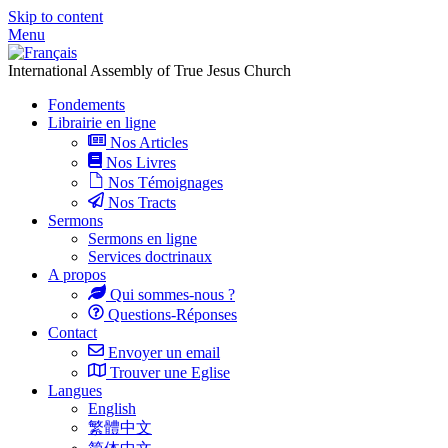
Skip to content
Menu
International Assembly of True Jesus Church
Fondements
Librairie en ligne
Nos Articles
Nos Livres
Nos Témoignages
Nos Tracts
Sermons
Sermons en ligne
Services doctrinaux
A propos
Qui sommes-nous ?
Questions-Réponses
Contact
Envoyer un email
Trouver une Eglise
Langues
English
繁體中文