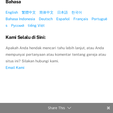
Bahasa
English
繁體中文
简体中文
日本語
한국어
Bahasa Indonesia
Deutsch
Español
Français
Portuguê
s
Русский
tiếng Việt
Kami Selalu di Sini:
Apakah Anda hendak mencari tahu lebih lanjut, atau Anda
mempunyai pertanyaan atau komentar tentang gereja atau
situs ini? Silakan hubungi kami.
Email Kami
Share This