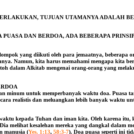
 BERLAKUKAN, TUJUAN UTAMANYA ADALAH B
A PUASA DAN BERDOA, ADA BEBERAPA PRINSI
ompok yang diikuti oleh para jemaatnya, beberapa or
annya. Namun, kita harus memahami mengapa kita ber
toh dalam Alkitab mengenai orang-orang yang melakuka
ERDOA
an minum untuk memperbanyak waktu doa. Puasa tanp
ecara realistis dan meluangkan lebih banyak waktu un
ktu kepada Tuhan dan iman kita. Oleh karena itu, ki
a Dia melihat kesalehan mereka yang dangkal dalam
n manusia (
Yes. 1:13
,
58:3-7
). Doa puasa seperti ini 