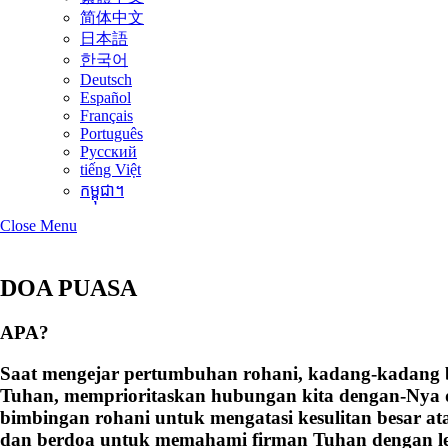
简体中文
日本語
한국어
Deutsch
Español
Français
Português
Русский
tiếng Việt
កម្ពុជា។
Close Menu
DOA PUASA
APA?
Saat mengejar pertumbuhan rohani, kadang-kadang 
Tuhan, memprioritaskan hubungan kita dengan-Nya da
bimbingan rohani untuk mengatasi kesulitan besar a
dan berdoa untuk memahami firman Tuhan dengan le