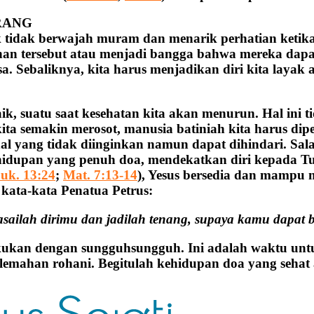
RANG
k tidak berwajah muram dan menarik perhatian ketik
an tersebut atau menjadi bangga bahwa mereka dapat
sa. Sebaliknya, kita harus menjadikan diri kita layak
ik, suatu saat kesehatan kita akan menurun. Hal ini t
a semakin merosot, manusia batiniah kita harus diper
al yang tidak diinginkan namun dapat dihindari. Sa
hidupan yang penuh doa, mendekatkan diri kepada T
uk. 13:24
;
Mat. 7:13-14
), Yesus bersedia dan mampu
 kata-kata Penatua Petrus:
sailah dirimu dan jadilah tenang, supaya kamu dapat be
akukan dengan sungguhsungguh. Ini adalah waktu unt
lemahan rohani. Begitulah kehidupan doa yang sehat