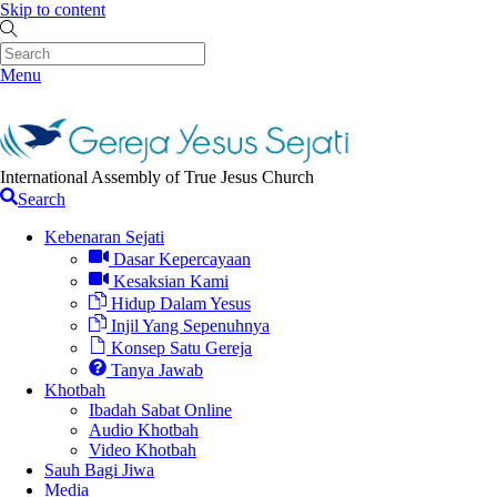
Skip to content
Menu
International Assembly of True Jesus Church
Search
Kebenaran Sejati
Dasar Kepercayaan
Kesaksian Kami
Hidup Dalam Yesus
Injil Yang Sepenuhnya
Konsep Satu Gereja
Tanya Jawab
Khotbah
Ibadah Sabat Online
Audio Khotbah
Video Khotbah
Sauh Bagi Jiwa
Media