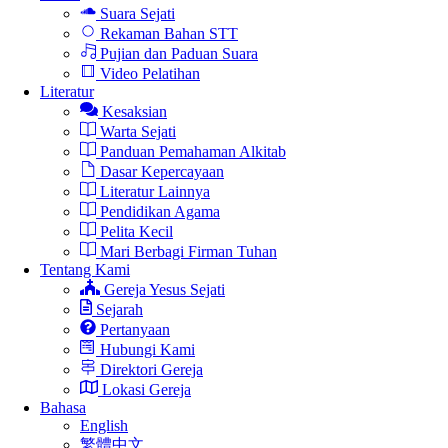
Suara Sejati
Rekaman Bahan STT
Pujian dan Paduan Suara
Video Pelatihan
Literatur
Kesaksian
Warta Sejati
Panduan Pemahaman Alkitab
Dasar Kepercayaan
Literatur Lainnya
Pendidikan Agama
Pelita Kecil
Mari Berbagi Firman Tuhan
Tentang Kami
Gereja Yesus Sejati
Sejarah
Pertanyaan
Hubungi Kami
Direktori Gereja
Lokasi Gereja
Bahasa
English
繁體中文