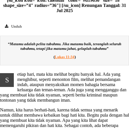
[su_icon icon=”icon: calendar” color=”#d19636″ size=”18″
shape_size=”4″ radius=”36″] [/su_icon] Renungan Tanggal: 31
Jul 2025
Unduh
“
Matamu adalah pelita tubuhmu. Jika matamu baik, teranglah seluruh
tubuhmu, tetapi jika matamu jahat, gelaplah tubuhmu
”
(
Lukas 11:34
)
etiap hari, mata kita melihat begitu banyak hal. Ada yang
S
menghibur, seperti menonton film, melihat pemandangan
indah, ataupun menyaksikan momen bahagia bersama
keluarga dan teman-teman. Ada juga yang mengganggu dan
yang membuat kita tidak nyaman, seperti berita kriminal maupun
tontonan yang tidak membangun iman.
Namun, kita harus berhati-hati, karena tidak semua yang menarik
untuk dilihat membawa kebaikan bagi hati kita. Begitu pula dengan hal
yang membuat kita tidak nyaman. Apa yang kita lihat dapat
memengaruhi pikiran dan hati kita. Sebagai contoh, ada beberapa