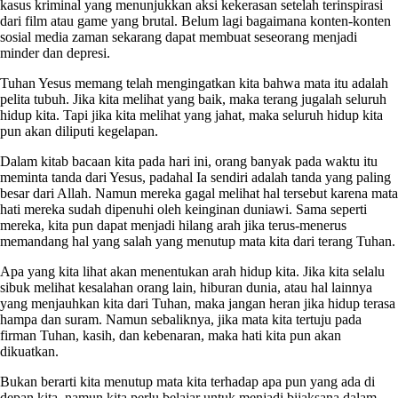
kasus kriminal yang menunjukkan aksi kekerasan setelah terinspirasi
dari film atau game yang brutal. Belum lagi bagaimana konten-konten
sosial media zaman sekarang dapat membuat seseorang menjadi
minder dan depresi.
Tuhan Yesus memang telah mengingatkan kita bahwa mata itu adalah
pelita tubuh. Jika kita melihat yang baik, maka terang jugalah seluruh
hidup kita. Tapi jika kita melihat yang jahat, maka seluruh hidup kita
pun akan diliputi kegelapan.
Dalam kitab bacaan kita pada hari ini, orang banyak pada waktu itu
meminta tanda dari Yesus, padahal Ia sendiri adalah tanda yang paling
besar dari Allah. Namun mereka gagal melihat hal tersebut karena mata
hati mereka sudah dipenuhi oleh keinginan duniawi. Sama seperti
mereka, kita pun dapat menjadi hilang arah jika terus-menerus
memandang hal yang salah yang menutup mata kita dari terang Tuhan.
Apa yang kita lihat akan menentukan arah hidup kita. Jika kita selalu
sibuk melihat kesalahan orang lain, hiburan dunia, atau hal lainnya
yang menjauhkan kita dari Tuhan, maka jangan heran jika hidup terasa
hampa dan suram. Namun sebaliknya, jika mata kita tertuju pada
firman Tuhan, kasih, dan kebenaran, maka hati kita pun akan
dikuatkan.
Bukan berarti kita menutup mata kita terhadap apa pun yang ada di
depan kita, namun kita perlu belajar untuk menjadi bijaksana dalam