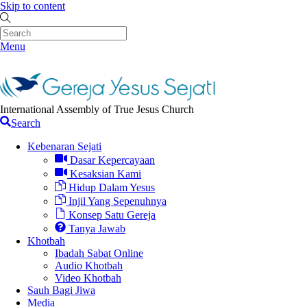
Skip to content
Menu
International Assembly of True Jesus Church
Search
Kebenaran Sejati
Dasar Kepercayaan
Kesaksian Kami
Hidup Dalam Yesus
Injil Yang Sepenuhnya
Konsep Satu Gereja
Tanya Jawab
Khotbah
Ibadah Sabat Online
Audio Khotbah
Video Khotbah
Sauh Bagi Jiwa
Media