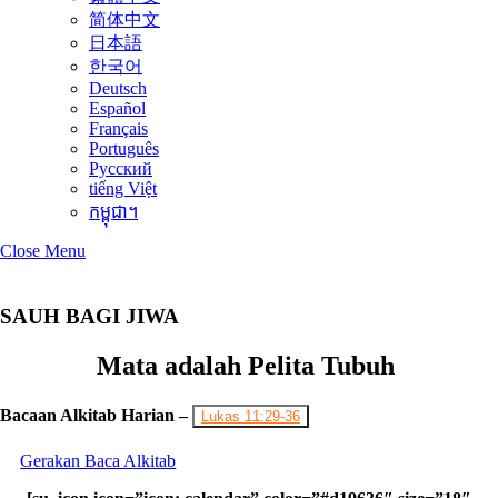
简体中文
日本語
한국어
Deutsch
Español
Français
Português
Русский
tiếng Việt
កម្ពុជា។
Close Menu
SAUH BAGI JIWA
Mata adalah Pelita Tubuh
Bacaan Alkitab Harian –
Lukas 11:29-36
Gerakan Baca Alkitab