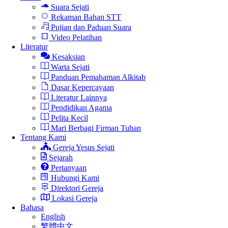
Suara Sejati
Rekaman Bahan STT
Pujian dan Paduan Suara
Video Pelatihan
Literatur
Kesaksian
Warta Sejati
Panduan Pemahaman Alkitab
Dasar Kepercayaan
Literatur Lainnya
Pendidikan Agama
Pelita Kecil
Mari Berbagi Firman Tuhan
Tentang Kami
Gereja Yesus Sejati
Sejarah
Pertanyaan
Hubungi Kami
Direktori Gereja
Lokasi Gereja
Bahasa
English
繁體中文