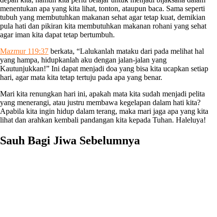
menentukan apa yang kita lihat, tonton, ataupun baca. Sama seperti
tubuh yang membutuhkan makanan sehat agar tetap kuat, demikian
pula hati dan pikiran kita membutuhkan makanan rohani yang sehat
agar iman kita dapat tetap bertumbuh.
Mazmur 119:37
berkata, “Lalukanlah mataku dari pada melihat hal
yang hampa, hidupkanlah aku dengan jalan-jalan yang
Kautunjukkan!” Ini dapat menjadi doa yang bisa kita ucapkan setiap
hari, agar mata kita tetap tertuju pada apa yang benar.
Mari kita renungkan hari ini, apakah mata kita sudah menjadi pelita
yang menerangi, atau justru membawa kegelapan dalam hati kita?
Apabila kita ingin hidup dalam terang, maka mari jaga apa yang kita
lihat dan arahkan kembali pandangan kita kepada Tuhan. Haleluya!
Sauh Bagi Jiwa Sebelumnya
Matinya Yohanes Pembaptis
Percaya Saja, Maka Mukjizat akan Terjadi
Harta yang Baru