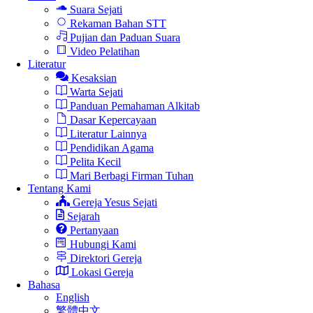
Suara Sejati
Rekaman Bahan STT
Pujian dan Paduan Suara
Video Pelatihan
Literatur
Kesaksian
Warta Sejati
Panduan Pemahaman Alkitab
Dasar Kepercayaan
Literatur Lainnya
Pendidikan Agama
Pelita Kecil
Mari Berbagi Firman Tuhan
Tentang Kami
Gereja Yesus Sejati
Sejarah
Pertanyaan
Hubungi Kami
Direktori Gereja
Lokasi Gereja
Bahasa
English
繁體中文