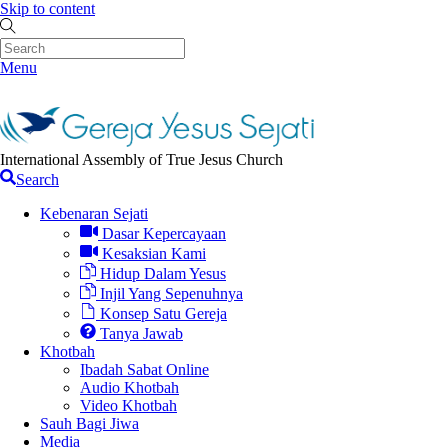
Skip to content
Menu
International Assembly of True Jesus Church
Search
Kebenaran Sejati
Dasar Kepercayaan
Kesaksian Kami
Hidup Dalam Yesus
Injil Yang Sepenuhnya
Konsep Satu Gereja
Tanya Jawab
Khotbah
Ibadah Sabat Online
Audio Khotbah
Video Khotbah
Sauh Bagi Jiwa
Media