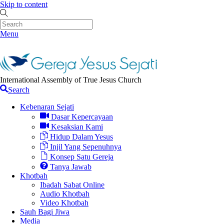
Skip to content
Menu
International Assembly of True Jesus Church
Search
Kebenaran Sejati
Dasar Kepercayaan
Kesaksian Kami
Hidup Dalam Yesus
Injil Yang Sepenuhnya
Konsep Satu Gereja
Tanya Jawab
Khotbah
Ibadah Sabat Online
Audio Khotbah
Video Khotbah
Sauh Bagi Jiwa
Media