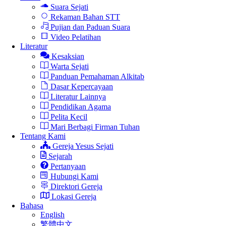
Suara Sejati
Rekaman Bahan STT
Pujian dan Paduan Suara
Video Pelatihan
Literatur
Kesaksian
Warta Sejati
Panduan Pemahaman Alkitab
Dasar Kepercayaan
Literatur Lainnya
Pendidikan Agama
Pelita Kecil
Mari Berbagi Firman Tuhan
Tentang Kami
Gereja Yesus Sejati
Sejarah
Pertanyaan
Hubungi Kami
Direktori Gereja
Lokasi Gereja
Bahasa
English
繁體中文