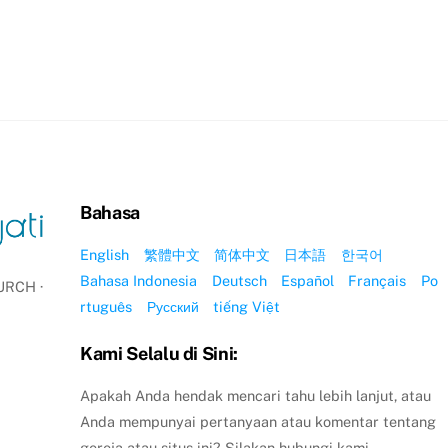
Bahasa
English
繁體中文
简体中文
日本語
한국어
Bahasa Indonesia
Deutsch
Español
Français
Po
RCH ·
rtuguês
Русский
tiếng Việt
Kami Selalu di Sini:
Apakah Anda hendak mencari tahu lebih lanjut, atau
Anda mempunyai pertanyaan atau komentar tentang
gereja atau situs ini? Silakan hubungi kami.