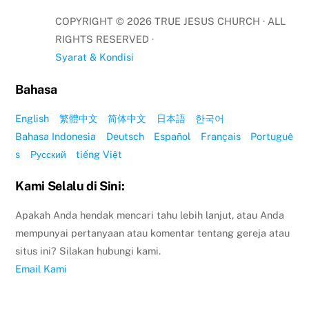
COPYRIGHT ©
2026
TRUE JESUS CHURCH · ALL
RIGHTS RESERVED ·
Syarat & Kondisi
Bahasa
English
繁體中文
简体中文
日本語
한국어
Bahasa Indonesia
Deutsch
Español
Français
Portuguê
s
Русский
tiếng Việt
Kami Selalu di Sini:
Apakah Anda hendak mencari tahu lebih lanjut, atau Anda
mempunyai pertanyaan atau komentar tentang gereja atau
situs ini? Silakan hubungi kami.
Email Kami