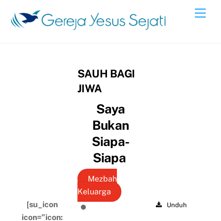
Skip
Men
to
content
SAUH BAGI
JIWA
Saya
Bukan
Siapa-
Siapa
Mezbah
Keluarga
[su_icon
Unduh
icon=”icon: