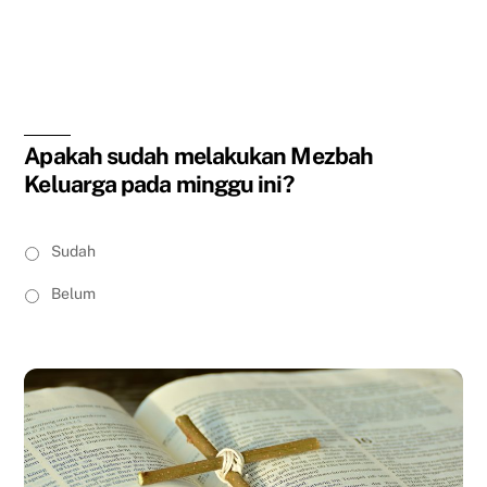
Harta yang Baru
Lolos Seleksi
Apakah sudah melakukan Mezbah
Keluarga pada minggu ini?
S
Sudah
a
y
Belum
a
s
u
d
a
h
m
e