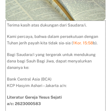
l
a
k
u
k
a
Terima kasih atas dukungan dari Saudara/i.
n
M
Kami percaya, bahwa dalam persekutuan dengan
e
Tuhan jerih payah kita tidak sia-sia (
1Kor. 15:58
b).
z
b
a
Bagi Saudara/i yang tergerak untuk mendukung
h
dana bagi Sauh Bagi Jiwa, dapat menyalurkan
K
dananya ke:
e
l
Bank Central Asia (BCA)
u
a
KCP Hasyim Ashari – Jakarta a/n:
r
g
Literatur Gereja Yesus Sejati
a
a/c: 2623000583
*