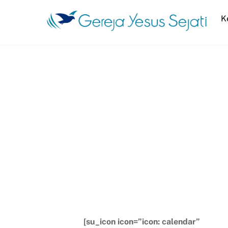
Skip
K
to
content
[su_icon icon=”icon: calendar”