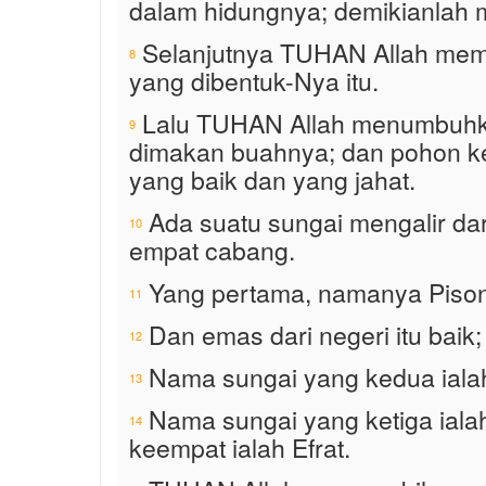
dalam hidungnya; demikianlah m
Selanjutnya TUHAN Allah membu
8
yang dibentuk-Nya itu.
Lalu TUHAN Allah menumbuhkan
9
dimakan buahnya; dan pohon ke
yang baik dan yang jahat.
Ada suatu sungai mengalir dar
10
empat cabang.
Yang pertama, namanya Pison,
11
Dan emas dari negeri itu baik
12
Nama sungai yang kedua ialah
13
Nama sungai yang ketiga ialah
14
keempat ialah Efrat.