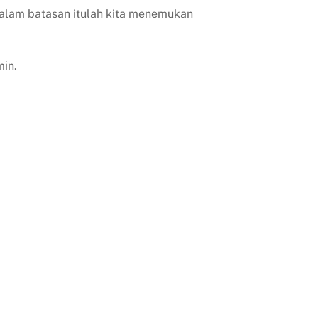
dalam batasan itulah kita menemukan
min.
n
adi