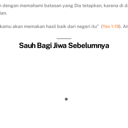
an dengan memahami batasan yang Dia tetapkan, karena di 
an.
amu akan memakan hasil baik dari negeri itu” (
Yes 1:19
). A
Sauh Bagi Jiwa Sebelumnya
Kamu Harus Memberi Mereka Maka
Matinya Yohanes Pembaptis
rcaya Saja, Maka Mukjizat akan Terj
Harta yang Baru
Lolos Seleksi