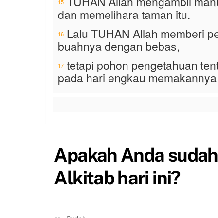
TUHAN Allah mengambil manu
15
dan memelihara taman itu.
Lalu TUHAN Allah memberi pe
16
buahnya dengan bebas,
tetapi pohon pengetahuan ten
17
pada hari engkau memakannya, 
Apakah Anda suda
Alkitab hari ini?
S