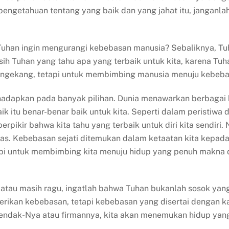
n pengetahuan tentang yang baik dan yang jahat itu, jangan
uhan ingin mengurangi kebebasan manusia? Sebaliknya, Tu
asih Tuhan yang tahu apa yang terbaik untuk kita, karena 
mengekang, tetapi untuk membimbing manusia menuju kebeb
g dihadapkan pada banyak pilihan. Dunia menawarkan berbaga
 itu benar-benar baik untuk kita. Seperti dalam peristiwa d
rpikir bahwa kita tahu yang terbaik untuk diri kita sendiri
tas. Kebebasan sejati ditemukan dalam ketaatan kita kepad
pi untuk membimbing kita menuju hidup yang penuh makna da
atau masih ragu, ingatlah bahwa Tuhan bukanlah sosok yan
rikan kebebasan, tetapi kebebasan yang disertai dengan kas
ndak-Nya atau firmannya, kita akan menemukan hidup yang p