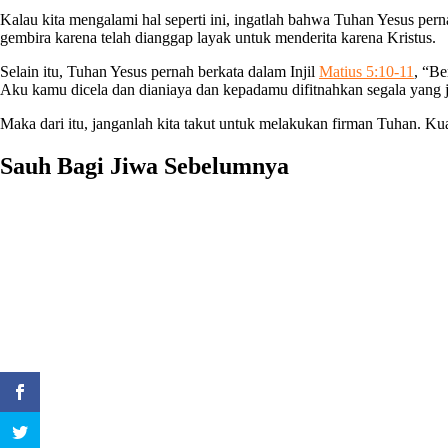
Kalau kita mengalami hal seperti ini, ingatlah bahwa Tuhan Yesus 
gembira karena telah dianggap layak untuk menderita karena Kristus.
Selain itu, Tuhan Yesus pernah berkata dalam Injil
Matius 5:10-11
, “Be
Aku kamu dicela dan dianiaya dan kepadamu difitnahkan segala yang j
Maka dari itu, janganlah kita takut untuk melakukan firman Tuhan. Kua
Sauh Bagi Jiwa Sebelumnya
Matinya Yohanes Pembaptis
Percaya Saja, Maka Mukjizat akan Terjadi
Harta yang Baru
Lolos Seleksi
Utuslah Aku, Ya Tuhan!
Maju Terus Pantang Mundur