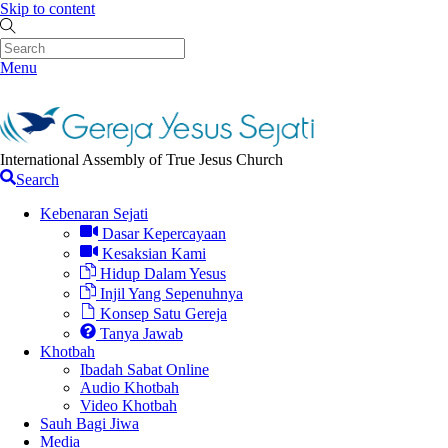
Skip to content
Menu
International Assembly of True Jesus Church
Search
Kebenaran Sejati
Dasar Kepercayaan
Kesaksian Kami
Hidup Dalam Yesus
Injil Yang Sepenuhnya
Konsep Satu Gereja
Tanya Jawab
Khotbah
Ibadah Sabat Online
Audio Khotbah
Video Khotbah
Sauh Bagi Jiwa
Media