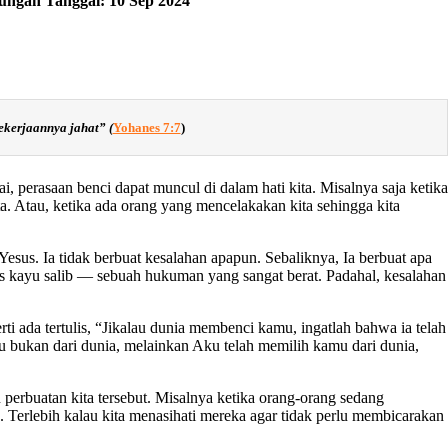
nungan Tanggal: 10 Sep 2024
ekerjaannya jahat
” (
Yohanes 7:7
)
kai, perasaan benci dapat muncul di dalam hati kita. Misalnya saja ketika
ta. Atau, ketika ada orang yang mencelakakan kita sehingga kita
Yesus. Ia tidak berbuat kesalahan apapun. Sebaliknya, Ia berbuat apa
as kayu salib — sebuah hukuman yang sangat berat. Padahal, kesalahan
 ada tertulis, “Jikalau dunia membenci kamu, ingatlah bahwa ia telah
u bukan dari dunia, melainkan Aku telah memilih kamu dari dunia,
n perbuatan kita tersebut. Misalnya ketika orang-orang sedang
Terlebih kalau kita menasihati mereka agar tidak perlu membicarakan