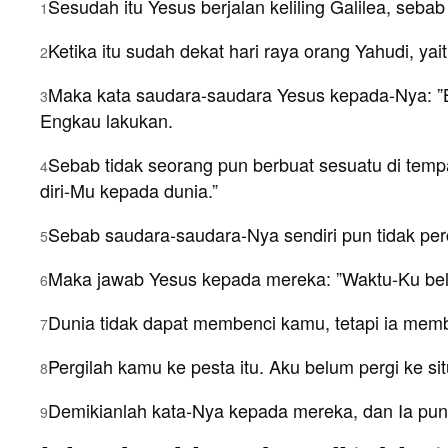
Sesudah itu Yesus berjalan keliling Galilea, seb
1
Ketika itu sudah dekat hari raya orang Yahudi, ya
2
Maka kata saudara-saudara Yesus kepada-Nya: ”Be
3
Engkau lakukan.
Sebab tidak seorang pun berbuat sesuatu di temp
4
diri-Mu kepada dunia.”
Sebab saudara-saudara-Nya sendiri pun tidak pe
5
Maka jawab Yesus kepada mereka: ”Waktu-Ku belum
6
Dunia tidak dapat membenci kamu, tetapi ia memb
7
Pergilah kamu ke pesta itu. Aku belum pergi ke s
8
Demikianlah kata-Nya kepada mereka, dan Ia pun t
9