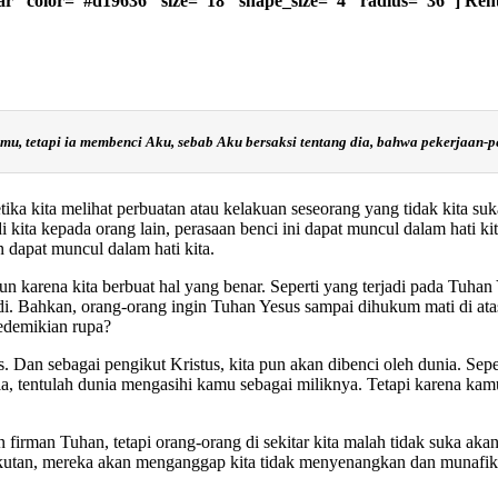
dar” color=”#d19636″ size=”18″ shape_size=”4″ radius=”36″] Re
u, tetapi ia membenci Aku, sebab Aku bersaksi tentang dia, bahwa pekerjaan-p
ketika kita melihat perbuatan atau kelakuan seseorang yang tidak kita su
 kita kepada orang lain, perasaan benci ini dapat muncul dalam hati ki
 dapat muncul dalam hati kita.
un karena kita berbuat hal yang benar. Seperti yang terjadi pada Tuhan 
di. Bahkan, orang-orang ingin Tuhan Yesus sampai dihukum mati di at
sedemikian rupa?
 sebagai pengikut Kristus, kita pun akan dibenci oleh dunia. Seperti
, tentulah dunia mengasihi kamu sebagai miliknya. Tetapi karena kam
 firman Tuhan, tetapi orang-orang di sekitar kita malah tidak suka aka
kutan, mereka akan menganggap kita tidak menyenangkan dan munafik. 