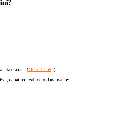
ini?
tidak sia-sia (
1Kor. 15:58
b).
iwa, dapat menyalurkan dananya ke: