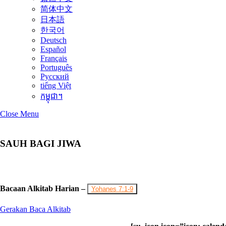
简体中文
日本語
한국어
Deutsch
Español
Français
Português
Русский
tiếng Việt
កម្ពុជា។
Close Menu
SAUH BAGI JIWA
Bacaan Alkitab Harian –
Yohanes 7:1-9
Gerakan Baca Alkitab