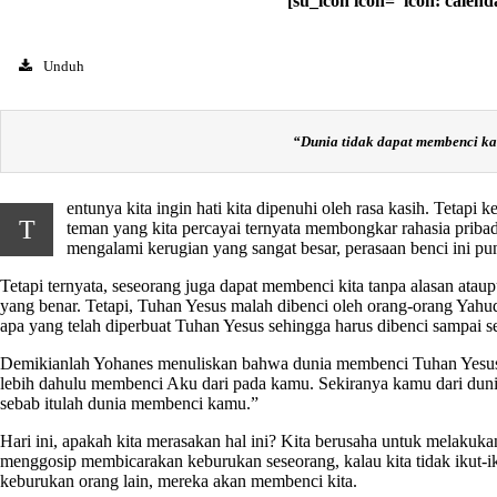
[su_icon icon=”icon: calen
Unduh
“
Dunia tidak dapat membenci kam
entunya kita ingin hati kita dipenuhi oleh rasa kasih. Tetapi 
T
teman yang kita percayai ternyata membongkar rahasia pribadi
mengalami kerugian yang sangat besar, perasaan benci ini pun
Tetapi ternyata, seseorang juga dapat membenci kita tanpa alasan ataup
yang benar. Tetapi, Tuhan Yesus malah dibenci oleh orang-orang Yahu
apa yang telah diperbuat Tuhan Yesus sehingga harus dibenci sampai 
Demikianlah Yohanes menuliskan bahwa dunia membenci Tuhan Yesus. Dan
lebih dahulu membenci Aku dari pada kamu. Sekiranya kamu dari dunia
sebab itulah dunia membenci kamu.”
Hari ini, apakah kita merasakan hal ini? Kita berusaha untuk melakukan
menggosip membicarakan keburukan seseorang, kalau kita tidak ikut-i
keburukan orang lain, mereka akan membenci kita.