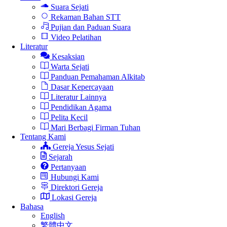
Suara Sejati
Rekaman Bahan STT
Pujian dan Paduan Suara
Video Pelatihan
Literatur
Kesaksian
Warta Sejati
Panduan Pemahaman Alkitab
Dasar Kepercayaan
Literatur Lainnya
Pendidikan Agama
Pelita Kecil
Mari Berbagi Firman Tuhan
Tentang Kami
Gereja Yesus Sejati
Sejarah
Pertanyaan
Hubungi Kami
Direktori Gereja
Lokasi Gereja
Bahasa
English
繁體中文