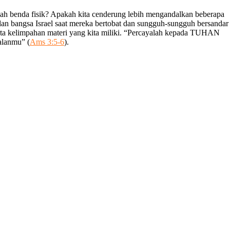
buah benda fisik? Apakah kita cenderung lebih mengandalkan beberapa
an bangsa Israel saat mereka bertobat dan sungguh-sungguh bersandar
erta kelimpahan materi yang kita miliki. “Percayalah kepada TUHAN
alanmu” (
Ams 3:5-6
).