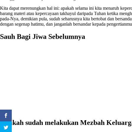
Kita dapat merenungkan hal ini: apakah selama ini kita menaruh kepe
barang materi atau kepercayaan takhayul daripada Tuhan ketika mengh
pada-Nya, demikian pula, sudah seharusnya kita bertobat dan bersand
dengan segenap hatimu, dan janganlah bersandar kepada pengertianmu 
Sauh Bagi Jiwa Sebelumnya
Hari Ibu
Kamu Harus Memberi Mereka Makan
Matinya Yohanes Pembaptis
Percaya Saja, Maka Mukjizat akan Terjadi
Harta yang Baru
Lolos Seleksi
Apakah sudah melakukan Mezbah Keluarga