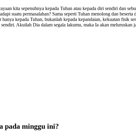
rcayaan kita sepenuhnya kepada Tuhan atau kepada diri sendiri dan se
adapi suatu permasalahan? Sama seperti Tuhan menolong dan beserta d
ar hanya kepada Tuhan, bukanlah kepada kepandaian, kekuatan fisik s
sendiri. Akuilah Dia dalam segala lakumu, maka Ia akan meluruskan j
 pada minggu ini?