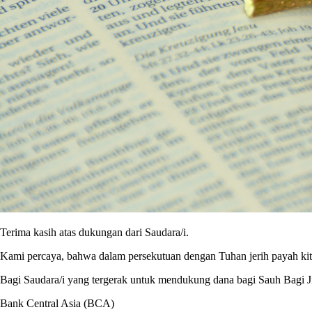
Terima kasih atas dukungan dari Saudara/i.
Kami percaya, bahwa dalam persekutuan dengan Tuhan jerih payah kita 
Bagi Saudara/i yang tergerak untuk mendukung dana bagi Sauh Bagi J
Bank Central Asia (BCA)