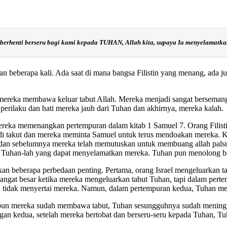
berhenti berseru bagi kami kepada TUHAN, Allah kita, supaya Ia menyelamatkan 
puran beberapa kali. Ada saat di mana bangsa Filistin yang menang, ada
?
, mereka membawa keluar tabut Allah. Mereka menjadi sangat bersemang
perilaku dan hati mereka jauh dari Tuhan dan akhirnya, mereka kalah.
 mereka memenangkan pertempuran dalam kitab
1 Samuel 7. Orang Filis
adi takut dan mereka meminta Samuel untuk terus mendoakan mereka.
itu dan sebelumnya mereka telah memutuskan untuk membuang allah pal
Tuhan-lah yang dapat menyelamatkan mereka. Tuhan pun menolong ban
kan beberapa perbedaan penting. Pertama, orang Israel mengeluarkan t
sangat besar ketika mereka mengeluarkan tabut Tuhan, tapi dalam pert
han tidak menyertai mereka. Namun, dalam pertempuran kedua, Tuhan 
kipun mereka sudah membawa tabut, Tuhan sesungguhnya sudah meningg
ngan kedua, setelah mereka bertobat dan berseru-seru kepada Tuhan, T