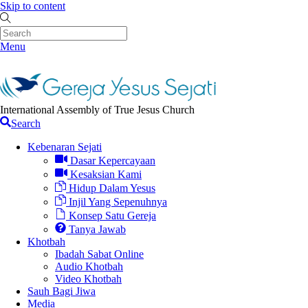
Skip to content
Menu
International Assembly of True Jesus Church
Search
Kebenaran Sejati
Dasar Kepercayaan
Kesaksian Kami
Hidup Dalam Yesus
Injil Yang Sepenuhnya
Konsep Satu Gereja
Tanya Jawab
Khotbah
Ibadah Sabat Online
Audio Khotbah
Video Khotbah
Sauh Bagi Jiwa
Media