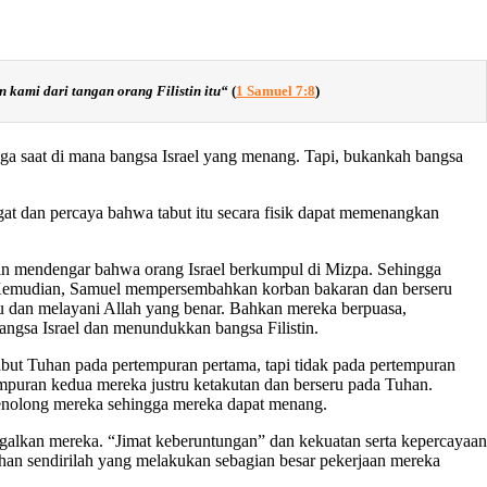
kami dari tangan orang Filistin itu
“
(
1 Samuel 7:8
)
 juga saat di mana bangsa Israel yang menang. Tapi, bukankah bangsa
at dan percaya bahwa tabut itu secara fisik dapat memenangkan
tin mendengar bahwa orang Israel berkumpul di Mizpa. Sehingga
 Kemudian, Samuel mempersembahkan korban bakaran dan berseru
su dan melayani Allah yang benar. Bahkan mereka berpuasa,
gsa Israel dan menundukkan bangsa Filistin.
abut Tuhan pada pertempuran pertama, tapi tidak pada pertempuran
empuran kedua mereka justru ketakutan dan berseru pada Tuhan.
menolong mereka sehingga mereka dapat menang.
alkan mereka. “Jimat keberuntungan” dan kekuatan serta kepercayaan
uhan sendirilah yang melakukan sebagian besar pekerjaan mereka