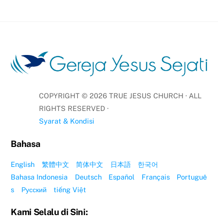
COPYRIGHT ©
2026
TRUE JESUS CHURCH · ALL
RIGHTS RESERVED ·
Syarat & Kondisi
Bahasa
English
繁體中文
简体中文
日本語
한국어
Bahasa Indonesia
Deutsch
Español
Français
Portuguê
s
Русский
tiếng Việt
Kami Selalu di Sini: