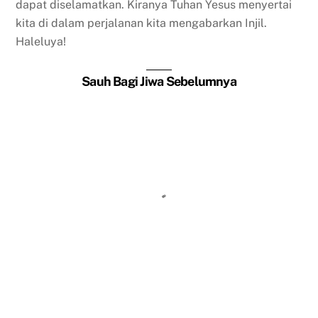
dapat diselamatkan. Kiranya Tuhan Yesus menyertai
kita di dalam perjalanan kita mengabarkan Injil.
Haleluya!
Sauh Bagi Jiwa Sebelumnya
Ketinggalan Pesawat
Hari Ibu
Kamu Harus Memberi Mereka Makan
Matinya Yohanes Pembaptis
Percaya Saja, Maka Mukjizat akan
Terjadi
Harta yang Baru