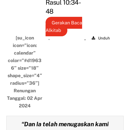
Rasul 10:34-
48
Gerakan Baca
Alkitab
[su_icon
Unduh
icon=”icon:
calendar”
color=”#d1963
6″ size=”18″
shape_size=”4″
radius=”36″]
Renungan
Tanggal: 02 Apr
2024
“Dan Ia telah menugaskan kami