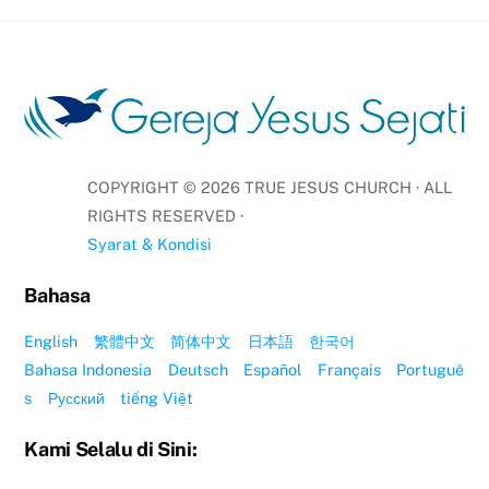
COPYRIGHT ©
2026
TRUE JESUS CHURCH · ALL
RIGHTS RESERVED ·
Syarat & Kondisi
Bahasa
English
繁體中文
简体中文
日本語
한국어
Bahasa Indonesia
Deutsch
Español
Français
Portuguê
s
Русский
tiếng Việt
Kami Selalu di Sini: