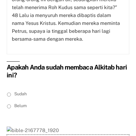
telah menerima Roh Kudus sama seperti kita?”
48 Lalu ia menyuruh mereka dibaptis dalam
nama Yesus Kristus. Kemudian mereka meminta
Petrus, supaya ia tinggal beberapa hari lagi
bersama-sama dengan mereka.
Apakah Anda sudah membaca Alkitab hari
ini?
S
Sudah
a
y
Belum
a
s
u
d
a