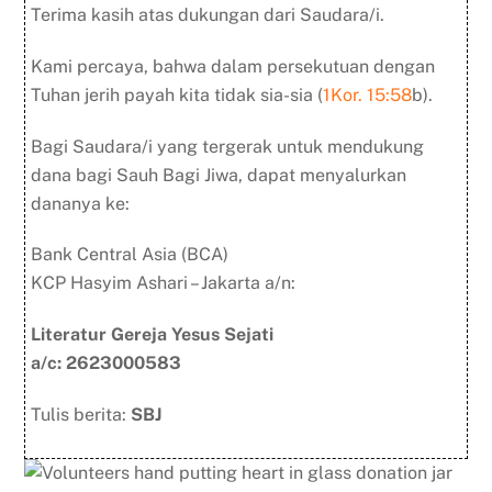
Terima kasih atas dukungan dari Saudara/i.
h
m
e
Kami percaya, bahwa dalam persekutuan dengan
m
Tuhan jerih payah kita tidak sia-sia (
1Kor. 15:58
b).
b
a
Bagi Saudara/i yang tergerak untuk mendukung
c
a
dana bagi Sauh Bagi Jiwa, dapat menyalurkan
:
dananya ke:
*
Bank Central Asia (BCA)
KCP Hasyim Ashari – Jakarta a/n:
Literatur Gereja Yesus Sejati
a/c: 2623000583
Tulis berita:
SBJ