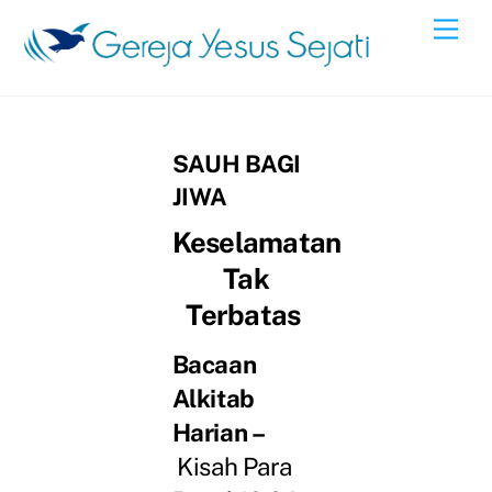
Skip
Men
to
content
SAUH BAGI
JIWA
Keselamatan
Tak
Terbatas
Bacaan
Alkitab
Harian –
Kisah Para