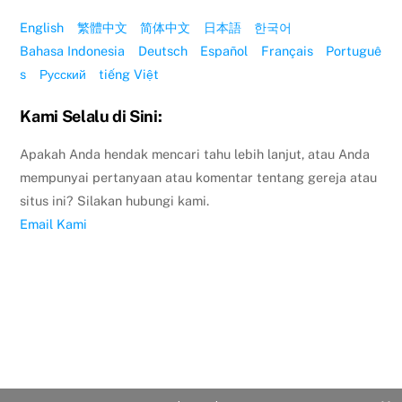
English
繁體中文
简体中文
日本語
한국어
Bahasa Indonesia
Deutsch
Español
Français
Portuguê
s
Русский
tiếng Việt
Kami Selalu di Sini:
Apakah Anda hendak mencari tahu lebih lanjut, atau Anda
mempunyai pertanyaan atau komentar tentang gereja atau
situs ini? Silakan hubungi kami.
Email Kami